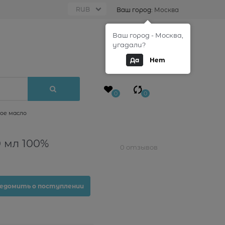
Ваш город:
Москва
Ваш город - Москва,
0
угадали?
Да
Нет
0
0
ное масло
 мл 100%
0 отзывов
едомить о поступлении