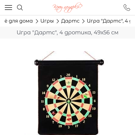
Ваш город - Москва,
угадали?
Всё для дома
Игры
Дартс
Игра "Дартс", 4 д
ДА
НЕТ
Игра "Дартс", 4 дротика, 49х56 см