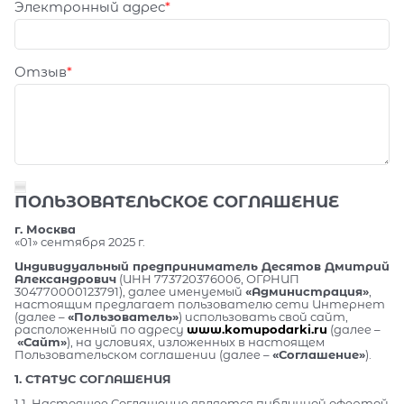
Электронный адрес
Отзыв
ПОЛЬЗОВАТЕЛЬСКОЕ СОГЛАШЕНИЕ
г. Москва
«01» сентября 2025 г.
Индивидуальный предприниматель Десятов Дмитрий
Александрович
(ИНН 773720376006, ОГРНИП
304770000123791), далее именуемый
«Администрация»
,
настоящим предлагает пользователю сети Интернет
(далее –
«Пользователь»
) использовать свой сайт,
расположенный по адресу
www.komupodarki.ru
(далее –
«Сайт»
), на условиях, изложенных в настоящем
Пользовательском соглашении (далее –
«Соглашение»
).
1. СТАТУС СОГЛАШЕНИЯ
1.1. Настоящее Соглашение является публичной офертой