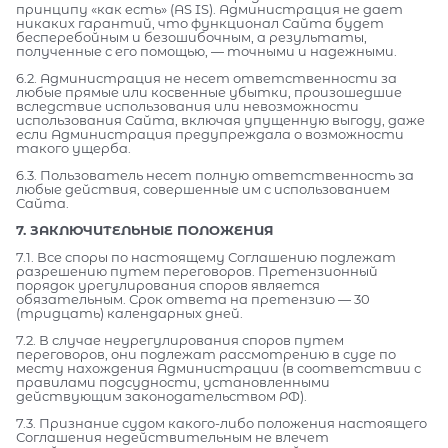
принципу «как есть» (AS IS). Администрация не дает
никаких гарантий, что функционал Сайта будет
бесперебойным и безошибочным, а результаты,
полученные с его помощью, — точными и надежными.
6.2. Администрация не несет ответственности за
любые прямые или косвенные убытки, произошедшие
вследствие использования или невозможности
использования Сайта, включая упущенную выгоду, даже
если Администрация предупреждала о возможности
такого ущерба.
6.3. Пользователь несет полную ответственность за
любые действия, совершенные им с использованием
Сайта.
7. ЗАКЛЮЧИТЕЛЬНЫЕ ПОЛОЖЕНИЯ
7.1. Все споры по настоящему Соглашению подлежат
разрешению путем переговоров. Претензионный
порядок урегулирования споров является
обязательным. Срок ответа на претензию — 30
(тридцать) календарных дней.
7.2. В случае неурегулирования споров путем
переговоров, они подлежат рассмотрению в суде по
месту нахождения Администрации (в соответствии с
правилами подсудности, установленными
действующим законодательством РФ).
7.3. Признание судом какого-либо положения настоящего
Соглашения недействительным не влечет