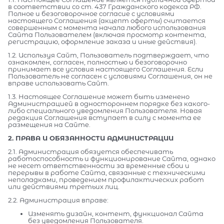
в соответствии со ст. 437 Гражданского кодекса РФ.
Полное и безоговорочное согласие с условиями
настоящего Соглашения (акцепт оферты) считается
совершенным с момента начала любого использования
Сайта Пользователем (включая просмотр контента,
регистрацию, оформление заказа и иные действия).
1.2. Используя Сайт, Пользователь подтверждает, что
ознакомлен, согласен, полностью и безоговорочно
принимает все условия настоящего Соглашения. Если
Пользователь не согласен с условиями Соглашения, он не
вправе использовать Сайт.
1.3. Настоящее Соглашение может быть изменено
Администрацией в одностороннем порядке без какого-
либо специального уведомления Пользователя. Новая
редакция Соглашения вступает в силу с момента ее
размещения на Сайте.
2. ПРАВА И ОБЯЗАННОСТИ АДМИНИСТРАЦИИ
2.1. Администрация обязуется обеспечивать
работоспособность и функционирование Сайта, однако
не несет ответственности за временные сбои и
перерывы в работе Сайта, связанные с техническими
неполадками, проведением профилактических работ
или действиями третьих лиц.
2.2. Администрация вправе:
Изменять дизайн, контент, функционал Сайта
без уведомления Пользователя.