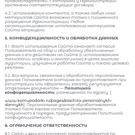
правообладателей, с которыми у Администрации
заключены соответствующие договоры.
4.2. Использование контента, а также любых иных
материалов Сайта возможно только с письменного
разрешения Администрации. Любое
несанкционированное использование материалов
Сайта запрещено.
5. КОНФИДЕНЦИАЛЬНОСТЬ И ОБРАБОТКА ДАННЫХ
5.1. Факт использования Сайта означает согласие
Пользователя на сбор и обработку обезличенных
данных о его действиях на Сайте (с использованием
технологии «cookies» и аналогичных) в целях анализа
аудитории, улучшения работы Сайта и показа целевой
рекламы.
5.2. Все вопросы, связанные с обработкой персональных
данных Пользователя (которые он предоставляет при
регистрации или оформлении заказа), регулируются
отдельным документом —
Политикой
конфиденциальности
, размещенной по адресу: [
www.komupodarki.ru/pages/zaschita-personalnykh-
dannykh
]. Персональные данные обрабатываются
только после express-согласия Пользователя,
полученного в порядке, предусмотренном Политикой
конфиденциальности.
6. ОГРАНИЧЕНИЕ ОТВЕТСТВЕННОСТИ
6.1. Сайт и весь его контент предоставляются по