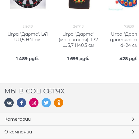
219818
241718
75630
Игра "Дартс", L41
Игра "Дартс"
Игра "Дартс
W1,5 H41 см
(магнитная), L37
дротика, си
W3,7 H40,5 см
d=24 см
1 489
 руб.
1 695
 руб.
428
 руб
МЫ В СОЦ СЕТЯХ
Категории
О компании