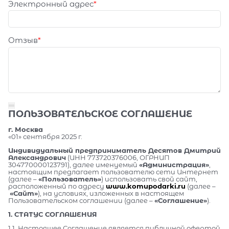
Электронный адрес
Отзыв
ПОЛЬЗОВАТЕЛЬСКОЕ СОГЛАШЕНИЕ
г. Москва
«01» сентября 2025 г.
Индивидуальный предприниматель Десятов Дмитрий
Александрович
(ИНН 773720376006, ОГРНИП
304770000123791), далее именуемый
«Администрация»
,
настоящим предлагает пользователю сети Интернет
(далее –
«Пользователь»
) использовать свой сайт,
расположенный по адресу
www.komupodarki.ru
(далее –
«Сайт»
), на условиях, изложенных в настоящем
Пользовательском соглашении (далее –
«Соглашение»
).
1. СТАТУС СОГЛАШЕНИЯ
1.1. Настоящее Соглашение является публичной офертой