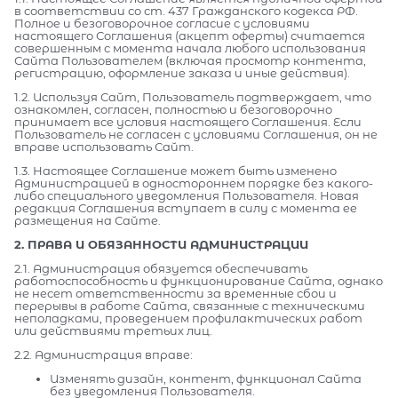
в соответствии со ст. 437 Гражданского кодекса РФ.
Полное и безоговорочное согласие с условиями
настоящего Соглашения (акцепт оферты) считается
совершенным с момента начала любого использования
Сайта Пользователем (включая просмотр контента,
регистрацию, оформление заказа и иные действия).
1.2. Используя Сайт, Пользователь подтверждает, что
ознакомлен, согласен, полностью и безоговорочно
принимает все условия настоящего Соглашения. Если
Пользователь не согласен с условиями Соглашения, он не
вправе использовать Сайт.
1.3. Настоящее Соглашение может быть изменено
Администрацией в одностороннем порядке без какого-
либо специального уведомления Пользователя. Новая
редакция Соглашения вступает в силу с момента ее
размещения на Сайте.
2. ПРАВА И ОБЯЗАННОСТИ АДМИНИСТРАЦИИ
2.1. Администрация обязуется обеспечивать
работоспособность и функционирование Сайта, однако
не несет ответственности за временные сбои и
перерывы в работе Сайта, связанные с техническими
неполадками, проведением профилактических работ
или действиями третьих лиц.
2.2. Администрация вправе:
Изменять дизайн, контент, функционал Сайта
без уведомления Пользователя.