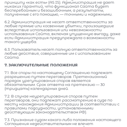
принципу «как есть» (AS IS). Администрация не дает
никаких гарантий, что функционал Сайта будет
бесперебойным и безошибочным, а результаты,
полученные с его помощью, — точными и надежными.
6.2. Администрация не несет ответственности за
любые прямые или косвенные убытки, произошедшие
вследствие использования или невозможности
использования Сайта, включая упущенную выгоду, даже
если Администрация предупреждала о возможности
такого ущерба.
6.3. Пользователь несет полную ответственность за
любые действия, совершенные им с использованием
Сайта.
7. ЗАКЛЮЧИТЕЛЬНЫЕ ПОЛОЖЕНИЯ
7.1. Все споры по настоящему Соглашению подлежат
разрешению путем переговоров. Претензионный
порядок урегулирования споров является
обязательным. Срок ответа на претензию — 30
(тридцать) календарных дней.
7.2. В случае неурегулирования споров путем
переговоров, они подлежат рассмотрению в суде по
месту нахождения Администрации (в соответствии с
правилами подсудности, установленными
действующим законодательством РФ).
7.3. Признание судом какого-либо положения настоящего
Соглашения недействительным не влечет