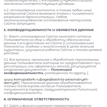
правообладателей, с которыми у Администрации
заключены соответствующие договоры.
4.2. Использование контента, а также любых иных
материалов Сайта возможно только с письменного
разрешения Администрации. Любое
несанкционированное использование материалов
Сайта запрещено.
5. КОНФИДЕНЦИАЛЬНОСТЬ И ОБРАБОТКА ДАННЫХ
5.1. Факт использования Сайта означает согласие
Пользователя на сбор и обработку обезличенных
данных о его действиях на Сайте (с использованием
технологии «cookies» и аналогичных) в целях анализа
аудитории, улучшения работы Сайта и показа целевой
рекламы.
5.2. Все вопросы, связанные с обработкой персональных
данных Пользователя (которые он предоставляет при
регистрации или оформлении заказа), регулируются
отдельным документом —
Политикой
конфиденциальности
, размещенной по адресу: [
www.komupodarki.ru/pages/zaschita-personalnykh-
dannykh
]. Персональные данные обрабатываются
только после express-согласия Пользователя,
полученного в порядке, предусмотренном Политикой
конфиденциальности.
6. ОГРАНИЧЕНИЕ ОТВЕТСТВЕННОСТИ
6.1. Сайт и весь его контент предоставляются по