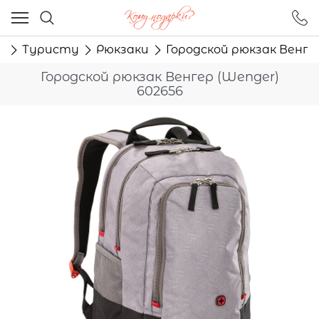
Ваш город - Москва,
угадали?
и
Туристу
Рюкзаки
Городской рюкзак Венге
ДА
НЕТ
Городской рюкзак Венгер (Wenger)
602656