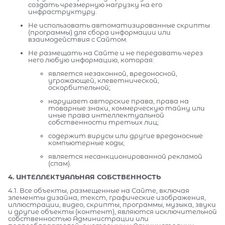
создать чрезмерную нагрузку на его
инфраструктуру.
Не использовать автоматизированные скрипты
(программы) для сбора информации или
взаимодействия с Сайтом.
Не размещать на Сайте и не передавать через
него любую информацию, которая:
является незаконной, вредоносной,
угрожающей, клеветнической,
оскорбительной;
нарушает авторские права, права на
товарные знаки, коммерческую тайну или
иные права интеллектуальной
собственности третьих лиц;
содержит вирусы или другие вредоносные
компьютерные коды;
является несанкционированной рекламой
(спам).
4. ИНТЕЛЛЕКТУАЛЬНАЯ СОБСТВЕННОСТЬ
4.1. Все объекты, размещенные на Сайте, включая
элементы дизайна, текст, графические изображения,
иллюстрации, видео, скрипты, программы, музыка, звуки
и другие объекты (контент), являются исключительной
собственностью Администрации или