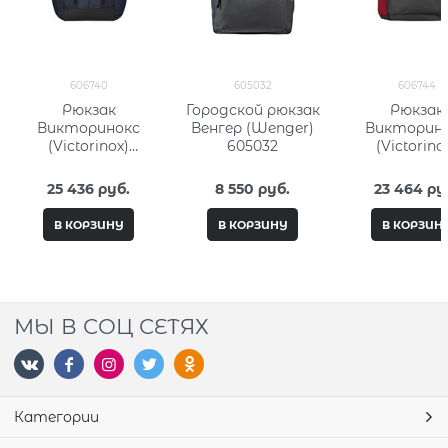
606740
605032
606744
Рюкзак
Городской рюкзак
Рюкзак
Викторинокс
Венгер (Wenger)
Викторин
(Victorinox)
605032
(Victorino
Altmont Original
Altmont Orig
Slimline Laptop
Laptop Back
25 436
 руб.
8 550
 руб.
23 464
 ру
15,6'' 606740
15,6' 6067
В КОРЗИНУ
В КОРЗИНУ
В КОРЗИН
МЫ В СОЦ СЕТЯХ
Категории