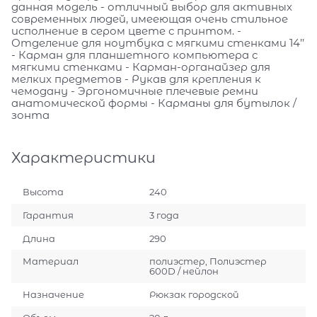
данная модель - отличный выбор для активных
современных людей, имееющая очень стильное
исполнение в сером цвете с принтом. -
Отделение для ноутбука с мягкими стенками 14’’
- Карман для планшетного компьютера с
мягкими стенками - Карман-органайзер для
мелких предметов - Рукав для крепления к
чемодану - Эргономичные плечевые ремни
анатомической формы - Карманы для бутылок /
зонта
Характеристики
Высота
240
Гарантия
3 года
Длина
290
Материал
полиэстер, Полиэстер
600D / нейлон
Назначение
Рюкзак городской