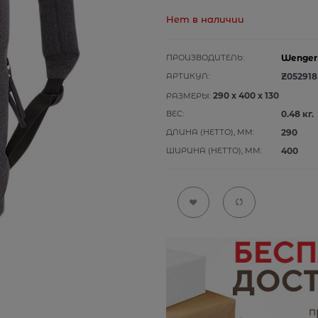
Нет в наличии
ПРОИЗВОДИТЕЛЬ:
Wenger
АРТИКУЛ:
Z052918
290
x
400
x
130
РАЗМЕРЫ:
ВЕС:
0.48
кг.
ДЛИНА (НЕТТО), ММ:
290
ШИРИНА (НЕТТО), ММ:
400