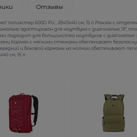
тики
Отзывы
her/ полиэстер 600D PU , 29х13х40 см, 15 л Рюкзак с отделе
симально адаптирован для ноутбука с диагональю 13", п
ми подходит для большинства ноутбуков с диагональю э
ами Карман с мягкими стенками обеспечивает безопасну
ередний и боковой карманы на молнии обеспечивают лег
40 см, 15 л