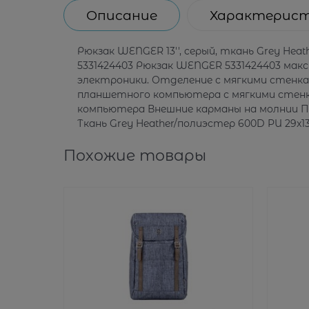
Описание
Характерис
Рюкзак WENGER 13'', cерый, ткань Grey Heat
5331424403 Рюкзак WENGER 5331424403 мак
электроники. Отделение с мягкими стенка
планшетного компьютера с мягкими стенк
компьютера Внешние карманы на молнии П
Ткань Grey Heather/полиэстер 600D PU 29x13x
Похожие товары