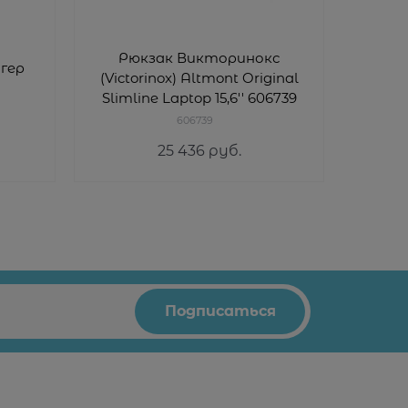
Рюкзак Викторинокс
гер
Горо
(Victorinox) Altmont Original
Slimline Laptop 15,6'' 606739
606739
25 436
 руб.