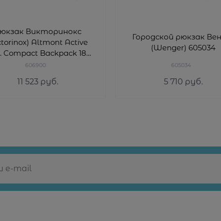
юкзак Викторинокс
Городской рюкзак Вен
ctorinox) Altmont Active
(Wenger) 605034
. Compact Backpack 18л
606900
606900
605034
11 523
 руб.
5 710
 руб.