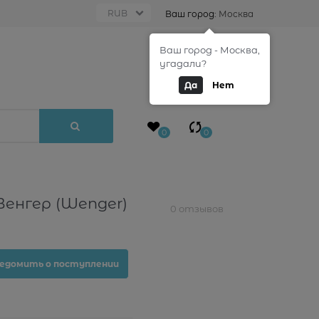
Ваш город:
Москва
Ваш город - Москва,
0
угадали?
Да
Нет
0
0
Венгер (Wenger)
0 отзывов
едомить о поступлении