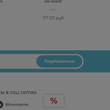
ый
на скале"
F354
117 137
 руб.
ы в соц сетях
ВКонтакте