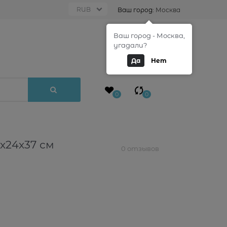
Ваш город:
Москва
Ваш город - Москва,
0
угадали?
Да
Нет
0
0
х24х37 см
0 отзывов