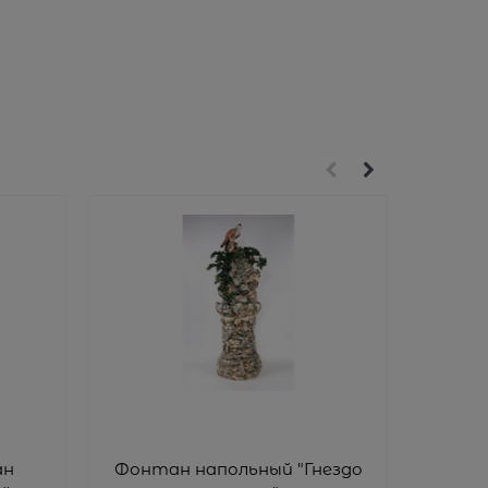
ан
Фонтан напольный "Гнездо
Ф