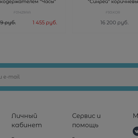
кодержателем "Часы"
"Синрей" коричнев
F01429AA
F93.KOR
79
 руб.
1 455
 руб.
16 200
 руб.
Личный
Сервис и
М
кабинет
помощь