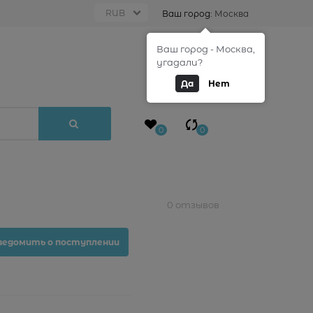
Ваш город:
Москва
Ваш город - Москва,
0
угадали?
Да
Нет
0
0
0 отзывов
ведомить о поступлении