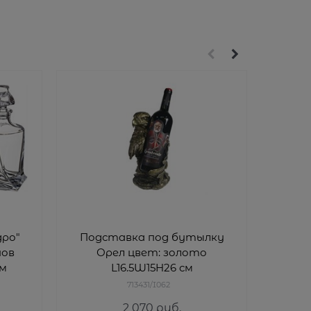
дро"
Подставка под бутылку
Наб
нов
Орел цвет: золото
см
L16.5W15H26 см
713431/I062
2 070
 руб.