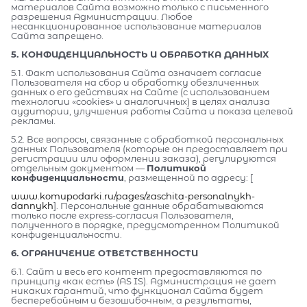
материалов Сайта возможно только с письменного
разрешения Администрации. Любое
несанкционированное использование материалов
Сайта запрещено.
5. КОНФИДЕНЦИАЛЬНОСТЬ И ОБРАБОТКА ДАННЫХ
5.1. Факт использования Сайта означает согласие
Пользователя на сбор и обработку обезличенных
данных о его действиях на Сайте (с использованием
технологии «cookies» и аналогичных) в целях анализа
аудитории, улучшения работы Сайта и показа целевой
рекламы.
5.2. Все вопросы, связанные с обработкой персональных
данных Пользователя (которые он предоставляет при
регистрации или оформлении заказа), регулируются
отдельным документом —
Политикой
конфиденциальности
, размещенной по адресу: [
www.komupodarki.ru/pages/zaschita-personalnykh-
dannykh
]. Персональные данные обрабатываются
только после express-согласия Пользователя,
полученного в порядке, предусмотренном Политикой
конфиденциальности.
6. ОГРАНИЧЕНИЕ ОТВЕТСТВЕННОСТИ
6.1. Сайт и весь его контент предоставляются по
принципу «как есть» (AS IS). Администрация не дает
никаких гарантий, что функционал Сайта будет
бесперебойным и безошибочным, а результаты,