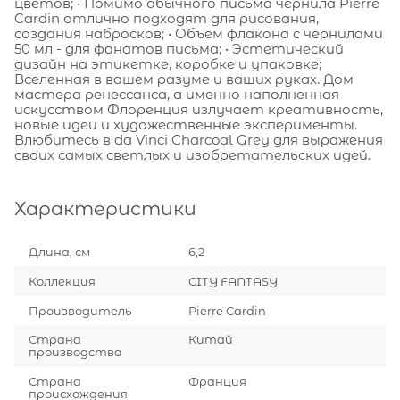
цветов; • Помимо обычного письма чернила Pierre
Cardin отлично подходят для рисования,
создания набросков; • Объём флакона с чернилами
50 мл - для фанатов письма; • Эстетический
дизайн на этикетке, коробке и упаковке;
Вселенная в вашем разуме и ваших руках. Дом
мастера ренессанса, а именно наполненная
искусством Флоренция излучает креативность,
новые идеи и художественные эксперименты.
Влюбитесь в da Vinci Charcoal Grey для выражения
своих самых светлых и изобретательских идей.
Характеристики
Длина, см
6,2
Коллекция
CITY FANTASY
Производитель
Pierre Cardin
Страна
Китай
производства
Страна
Франция
происхождения