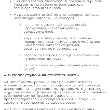
Не использовать автоматизированные скрипты
(программы) для сбора информации или
взаимодействия с Сайтом.
Не размещать на Сайте и не передавать через
него любую информацию, которая:
является незаконной, вредоносной,
угрожающей, клеветнической,
оскорбительной;
нарушает авторские права, права на
товарные знаки, коммерческую тайну или
иные права интеллектуальной
собственности третьих лиц;
содержит вирусы или другие вредоносные
компьютерные коды;
является несанкционированной рекламой
(спам).
4. ИНТЕЛЛЕКТУАЛЬНАЯ СОБСТВЕННОСТЬ
4.1. Все объекты, размещенные на Сайте, включая
элементы дизайна, текст, графические изображения,
иллюстрации, видео, скрипты, программы, музыка, звуки
и другие объекты (контент), являются исключительной
собственностью Администрации или
правообладателей, с которыми у Администрации
заключены соответствующие договоры.
4.2. Использование контента, а также любых иных