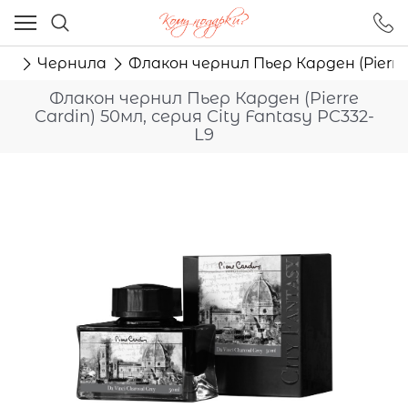
Ваш город - Москва,
угадали?
ма
Чернила
Флакон чернил Пьер Карден (Pierre 
ДА
НЕТ
Флакон чернил Пьер Карден (Pierre
Cardin) 50мл, серия City Fantasy PC332-
L9