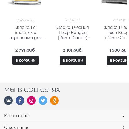
8945S-4 red
PC332-L13
PC332-M1
Флакон с
Флакон чернил
Флакон чер
красными
Пьер Карден
Пьер Кард
чернилами для
(Pierre Cardin)
(Pierre Card
перьевой ручки
50мл, серия City
15мл, серия 
(62, 5 мл) Кросс
Fantasy PC332-L13
Fantasy PC3
2 771
 руб.
2 101
 руб.
1 500
 руб
(Cross) 8945S-4 red
В КОРЗИНУ
В КОРЗИНУ
В КОРЗИН
МЫ В СОЦ СЕТЯХ
Категории
О компании