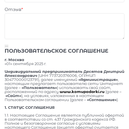
Отзыв
ПОЛЬЗОВАТЕЛЬСКОЕ СОГЛАШЕНИЕ
г. Москва
«01» сентября 2025 г.
Индивидуальный предприниматель Десятов Дмитрий
Александрович
(ИНН 773720376006, ОГРНИП
304770000123791), далее именуемый
«Администрация»
,
настоящим предлагает пользователю сети Интернет
(далее –
«Пользователь»
) использовать свой сайт,
расположенный по адресу
www.komupodarki.ru
(далее –
«Сайт»
), на условиях, изложенных в настоящем
Пользовательском соглашении (далее –
«Соглашение»
).
1. СТАТУС СОГЛАШЕНИЯ
1.1. Настоящее Соглашение является публичной офертой
в соответствии со ст. 437 Гражданского кодекса РФ.
Полное и безоговорочное согласие с условиями
настоящего Соглашения (акцепт оферты) считается