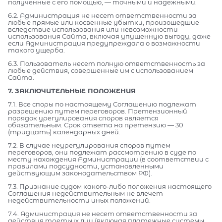
полученные с его помощью, — точными и надежными.
6.2. Администрация не несет ответственности за
любые прямые или косвенные убытки, произошедшие
вследствие использования или невозможности
использования Сайта, включая упущенную выгоду, даже
если Администрация предупреждала о возможности
такого ущерба.
6.3. Пользователь несет полную ответственность за
любые действия, совершенные им с использованием
Сайта.
7. ЗАКЛЮЧИТЕЛЬНЫЕ ПОЛОЖЕНИЯ
7.1. Все споры по настоящему Соглашению подлежат
разрешению путем переговоров. Претензионный
порядок урегулирования споров является
обязательным. Срок ответа на претензию — 30
(тридцать) календарных дней.
7.2. В случае неурегулирования споров путем
переговоров, они подлежат рассмотрению в суде по
месту нахождения Администрации (в соответствии с
правилами подсудности, установленными
действующим законодательством РФ).
7.3. Признание судом какого-либо положения настоящего
Соглашения недействительным не влечет
недействительности иных положений.
7.4. Администрация не несет ответственности за
действия третьих лиц (включая платежные системы,