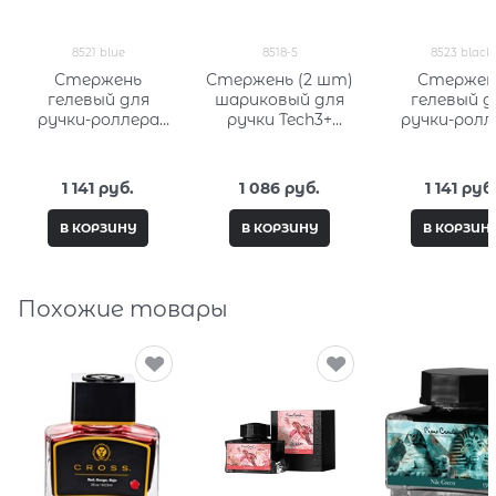
8521 blue
8518-5
8523 black
Стержень
Стержень (2 шт)
Стержен
гелевый для
шариковый для
гелевый д
ручки-роллера
ручки Tech3+
ручки-ролл
средний (синий)
Tech4 средний
средний (че
Кросс (Cross) 8521
(красный) Кросс
Кросс (Cross)
blue
(Cross) 8518-5
black
1 141
 руб.
1 086
 руб.
1 141
 руб
В КОРЗИНУ
В КОРЗИНУ
В КОРЗИН
Похожие товары