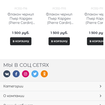
PC332-M6
PC332-M15
PC332-M12
Флакон чернил
Флакон чернил
Флакон чер
Пьер Карден
Пьер Карден
Пьер Кард
(Pierre Cardin)
(Pierre Cardin)
(Pierre Card
15мл, серия City
15мл, серия City
15мл, серия 
Fantasy PC332-M6
Fantasy PC332-
Fantasy PC3
1 500
 руб.
1 500
 руб.
1 500
 руб
M15
M12
В КОРЗИНУ
В КОРЗИНУ
В КОРЗИН
МЫ В СОЦ СЕТЯХ
Категории
О компании