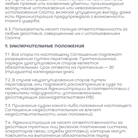
любые прямые или косвенные убытки, произошедшие
вследствие использования или невозможности
использования Сайта, включая упущенную выгоду, даже
если Администрация предупреждала о возможности
такого ущерба.
6.3. Пользователь несет полную ответственность за
любые действия, совершенные им с использованием
Сайта.
7. ЗАКЛЮЧИТЕЛЬНЫЕ ПОЛОЖЕНИЯ
7.1. Все споры по настоящему Соглашению подлежат
разрешению путем переговоров. Претензионный
порядок урегулирования споров является
обязательным. Срок ответа на претензию — 30
(тридцать) календарных дней.
7.2. В случае неурегулирования споров путем
переговоров, они подлежат рассмотрению в суде по
месту нахождения Администрации (в соответствии с
правилами подсудности, установленными
действующим законодательством РФ).
7.3. Признание судом какого-либо положения настоящего
Соглашения недействительным не влечет
недействительности иных положений.
7.4. Администрация не несет ответственности за
действия третьих лиц (включая платежные системы,
операторов связи, службы доставки), которые могут
повлиять на выполнение обязательств перед