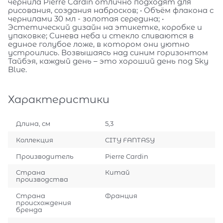
чернила Pierre Cardin отлично подходят для
рисования, создания набросков; • Объём флакона с
чернилами 30 мл - золотая середина; •
Эстетический дизайн на этикетке, коробке и
упаковке; Синева неба и стекло сливаются в
единое голубое ложе, в котором они уютно
устроились. Возвышаясь над синим горизонтом
Тайбэя, каждый день – это хороший день под Sky
Blue.
Характеристики
Длина, см
5,3
Коллекция
CITY FANTASY
Производитель
Pierre Cardin
Страна
Китай
производства
Страна
Франция
происхождения
бренда