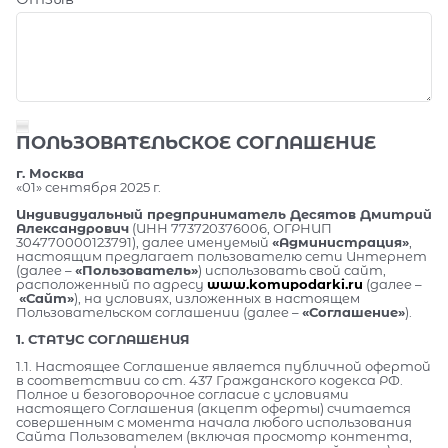
ПОЛЬЗОВАТЕЛЬСКОЕ СОГЛАШЕНИЕ
г. Москва
«01» сентября 2025 г.
Индивидуальный предприниматель Десятов Дмитрий
Александрович
(ИНН 773720376006, ОГРНИП
304770000123791), далее именуемый
«Администрация»
,
настоящим предлагает пользователю сети Интернет
(далее –
«Пользователь»
) использовать свой сайт,
расположенный по адресу
www.komupodarki.ru
(далее –
«Сайт»
), на условиях, изложенных в настоящем
Пользовательском соглашении (далее –
«Соглашение»
).
1. СТАТУС СОГЛАШЕНИЯ
1.1. Настоящее Соглашение является публичной офертой
в соответствии со ст. 437 Гражданского кодекса РФ.
Полное и безоговорочное согласие с условиями
настоящего Соглашения (акцепт оферты) считается
совершенным с момента начала любого использования
Сайта Пользователем (включая просмотр контента,