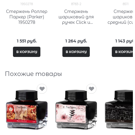
1950278
8783-2
8511
Стержень Роллер
Стержень
Стержен
Паркер (Parker)
шариковый для
шариков
1950278
ручек Click и
средний (си
роллеов Classic
Кросс (Cross)
Century средний
(черный) Кросс
1 551
 руб.
1 264
 руб.
1 143
 руб
(Cross) 8783-2
В КОРЗИНУ
В КОРЗИНУ
В КОРЗИН
Похожие товары