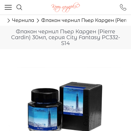
Ваш город - Москва,
угадали?
ма
Чернила
Флакон чернил Пьер Карден (Pierre 
ДА
НЕТ
Флакон чернил Пьер Карден (Pierre
Cardin) 30мл, серия City Fantasy PC332-
S14