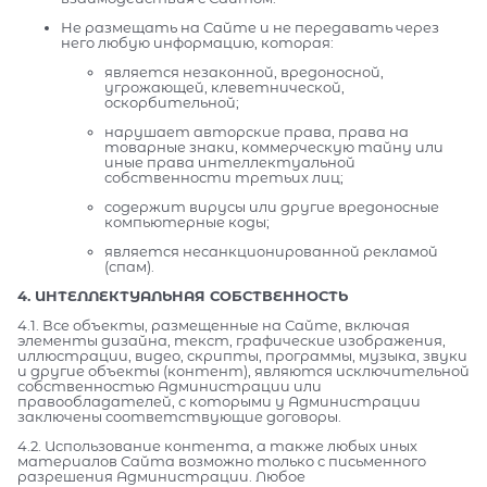
Не размещать на Сайте и не передавать через
него любую информацию, которая:
является незаконной, вредоносной,
угрожающей, клеветнической,
оскорбительной;
нарушает авторские права, права на
товарные знаки, коммерческую тайну или
иные права интеллектуальной
собственности третьих лиц;
содержит вирусы или другие вредоносные
компьютерные коды;
является несанкционированной рекламой
(спам).
4. ИНТЕЛЛЕКТУАЛЬНАЯ СОБСТВЕННОСТЬ
4.1. Все объекты, размещенные на Сайте, включая
элементы дизайна, текст, графические изображения,
иллюстрации, видео, скрипты, программы, музыка, звуки
и другие объекты (контент), являются исключительной
собственностью Администрации или
правообладателей, с которыми у Администрации
заключены соответствующие договоры.
4.2. Использование контента, а также любых иных
материалов Сайта возможно только с письменного
разрешения Администрации. Любое