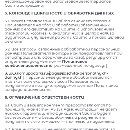
несанкционированное использование материалов
Сайта запрещено.
5. КОНФИДЕНЦИАЛЬНОСТЬ И ОБРАБОТКА ДАННЫХ
5.1. Факт использования Сайта означает согласие
Пользователя на сбор и обработку обезличенных
данных о его действиях на Сайте (с использованием
технологии «cookies» и аналогичных) в целях анализа
аудитории, улучшения работы Сайта и показа целевой
рекламы.
5.2. Все вопросы, связанные с обработкой персональных
данных Пользователя (которые он предоставляет при
регистрации или оформлении заказа), регулируются
отдельным документом —
Политикой
конфиденциальности
, размещенной по адресу: [
www.komupodarki.ru/pages/zaschita-personalnykh-
dannykh
]. Персональные данные обрабатываются
только после express-согласия Пользователя,
полученного в порядке, предусмотренном Политикой
конфиденциальности.
6. ОГРАНИЧЕНИЕ ОТВЕТСТВЕННОСТИ
6.1. Сайт и весь его контент предоставляются по
принципу «как есть» (AS IS). Администрация не дает
никаких гарантий, что функционал Сайта будет
бесперебойным и безошибочным, а результаты,
полученные с его помощью, — точными и надежными.
6.2. Администрация не несет ответственности за