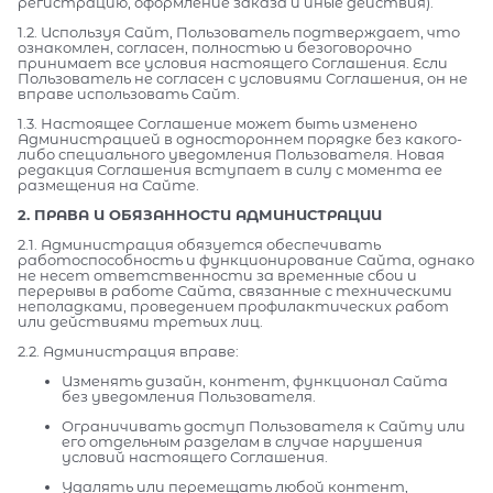
регистрацию, оформление заказа и иные действия).
1.2. Используя Сайт, Пользователь подтверждает, что
ознакомлен, согласен, полностью и безоговорочно
принимает все условия настоящего Соглашения. Если
Пользователь не согласен с условиями Соглашения, он не
вправе использовать Сайт.
1.3. Настоящее Соглашение может быть изменено
Администрацией в одностороннем порядке без какого-
либо специального уведомления Пользователя. Новая
редакция Соглашения вступает в силу с момента ее
размещения на Сайте.
2. ПРАВА И ОБЯЗАННОСТИ АДМИНИСТРАЦИИ
2.1. Администрация обязуется обеспечивать
работоспособность и функционирование Сайта, однако
не несет ответственности за временные сбои и
перерывы в работе Сайта, связанные с техническими
неполадками, проведением профилактических работ
или действиями третьих лиц.
2.2. Администрация вправе:
Изменять дизайн, контент, функционал Сайта
без уведомления Пользователя.
Ограничивать доступ Пользователя к Сайту или
его отдельным разделам в случае нарушения
условий настоящего Соглашения.
Удалять или перемещать любой контент,