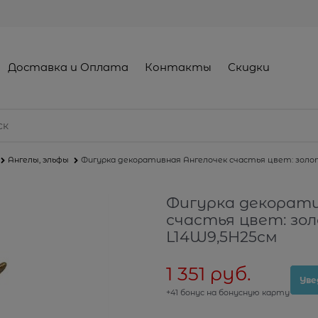
Доставка и Оплата
Контакты
Скидки
Ангелы, эльфы
Фигурка декоративная Ангелочек счастья цвет: золо
Фигурка декорати
счастья цвет: зо
L14W9,5Н25см
1 351
 руб.
Уве
+41 бонус на бонусную карту