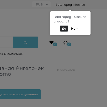
Ваш город:
Москва
Ваш город - Москва,
0
угадали?
Да
Нет
0
0
то L14W9,5Н25см
вная Ангелочек
0 отзывов
лото
домить о поступлении