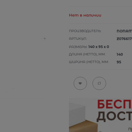
Нет в наличии
ПРОИЗВОДИТЕЛЬ:
NONA
АРТИКУЛ:
Z076617
140
x
95
x
0
РАЗМЕРЫ:
ДЛИНА (НЕТТО), ММ:
140
ШИРИНА (НЕТТО), ММ:
95