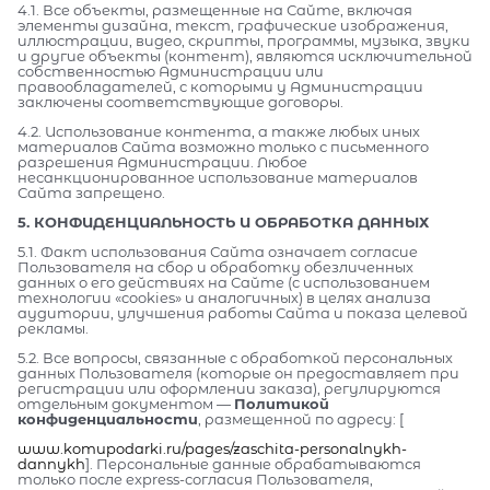
4.1. Все объекты, размещенные на Сайте, включая
элементы дизайна, текст, графические изображения,
иллюстрации, видео, скрипты, программы, музыка, звуки
и другие объекты (контент), являются исключительной
собственностью Администрации или
правообладателей, с которыми у Администрации
заключены соответствующие договоры.
4.2. Использование контента, а также любых иных
материалов Сайта возможно только с письменного
разрешения Администрации. Любое
несанкционированное использование материалов
Сайта запрещено.
5. КОНФИДЕНЦИАЛЬНОСТЬ И ОБРАБОТКА ДАННЫХ
5.1. Факт использования Сайта означает согласие
Пользователя на сбор и обработку обезличенных
данных о его действиях на Сайте (с использованием
технологии «cookies» и аналогичных) в целях анализа
аудитории, улучшения работы Сайта и показа целевой
рекламы.
5.2. Все вопросы, связанные с обработкой персональных
данных Пользователя (которые он предоставляет при
регистрации или оформлении заказа), регулируются
отдельным документом —
Политикой
конфиденциальности
, размещенной по адресу: [
www.komupodarki.ru/pages/zaschita-personalnykh-
dannykh
]. Персональные данные обрабатываются
только после express-согласия Пользователя,