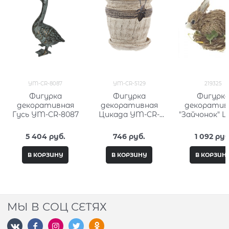
YM-CR-8087
YM-CR-5129
219325
Фигурка
Фигурка
Фигурк
декоративная
декоративная
декоратив
Гусь YM-CR-8087
Цикада YM-CR-
"Зайчонок" L
5129
H10 см
5 404
 руб.
746
 руб.
1 092
 руб
В КОРЗИНУ
В КОРЗИНУ
В КОРЗИН
МЫ В СОЦ СЕТЯХ