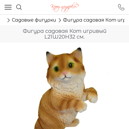
Ваш город - Москва,
угадали?
ор
Садовые фигурки
Фигура садовая Кот игри
ДА
НЕТ
Фигура садовая Кот игривый
L21W20H32 см.