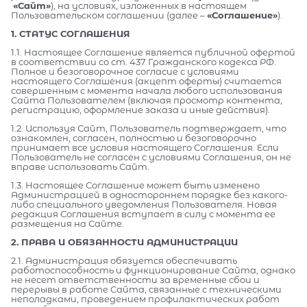
«Сайт»
), на условиях, изложенных в настоящем
Пользовательском соглашении (далее –
«Соглашение»
).
1. СТАТУС СОГЛАШЕНИЯ
1.1. Настоящее Соглашение является публичной офертой
в соответствии со ст. 437 Гражданского кодекса РФ.
Полное и безоговорочное согласие с условиями
настоящего Соглашения (акцепт оферты) считается
совершенным с момента начала любого использования
Сайта Пользователем (включая просмотр контента,
регистрацию, оформление заказа и иные действия).
1.2. Используя Сайт, Пользователь подтверждает, что
ознакомлен, согласен, полностью и безоговорочно
принимает все условия настоящего Соглашения. Если
Пользователь не согласен с условиями Соглашения, он не
вправе использовать Сайт.
1.3. Настоящее Соглашение может быть изменено
Администрацией в одностороннем порядке без какого-
либо специального уведомления Пользователя. Новая
редакция Соглашения вступает в силу с момента ее
размещения на Сайте.
2. ПРАВА И ОБЯЗАННОСТИ АДМИНИСТРАЦИИ
2.1. Администрация обязуется обеспечивать
работоспособность и функционирование Сайта, однако
не несет ответственности за временные сбои и
перерывы в работе Сайта, связанные с техническими
неполадками, проведением профилактических работ