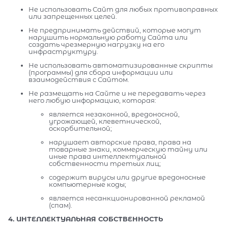
Не использовать Сайт для любых противоправных
или запрещенных целей.
Не предпринимать действий, которые могут
нарушить нормальную работу Сайта или
создать чрезмерную нагрузку на его
инфраструктуру.
Не использовать автоматизированные скрипты
(программы) для сбора информации или
взаимодействия с Сайтом.
Не размещать на Сайте и не передавать через
него любую информацию, которая:
является незаконной, вредоносной,
угрожающей, клеветнической,
оскорбительной;
нарушает авторские права, права на
товарные знаки, коммерческую тайну или
иные права интеллектуальной
собственности третьих лиц;
содержит вирусы или другие вредоносные
компьютерные коды;
является несанкционированной рекламой
(спам).
4. ИНТЕЛЛЕКТУАЛЬНАЯ СОБСТВЕННОСТЬ