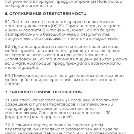
полученного в порядке, предусмотренном Политикой
конфиденциальности.
6. ОГРАНИЧЕНИЕ ОТВЕТСТВЕННОСТИ
6.1. Сайт и весь его контент предоставляются по
принципу «как есть» (AS IS). Администрация не дает
никаких гарантий, что функционал Сайта будет
бесперебойным и безошибочным, а результаты,
полученные с его помощью, — точными и надежными.
6.2. Администрация не несет ответственности за
любые прямые или косвенные убытки, произошедшие
вследствие использования или невозможности
использования Сайта, включая упущенную выгоду, даже
если Администрация предупреждала о возможности
такого ущерба.
6.3. Пользователь несет полную ответственность за
любые действия, совершенные им с использованием
Сайта.
7. ЗАКЛЮЧИТЕЛЬНЫЕ ПОЛОЖЕНИЯ
7.1. Все споры по настоящему Соглашению подлежат
разрешению путем переговоров. Претензионный
порядок урегулирования споров является
обязательным. Срок ответа на претензию — 30
(тридцать) календарных дней.
7.2. В случае неурегулирования споров путем
переговоров, они подлежат рассмотрению в суде по
месту нахождения Администрации (в соответствии с