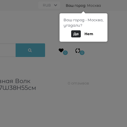
Ваш город:
Москва
Ваш город - Москва,
0
угадали?
Да
Нет
0
0
ная Волк
0 отзывов
L37W38H55см