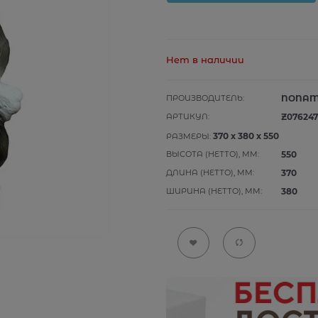
Нет в наличии
ПРОИЗВОДИТЕЛЬ:
NONA
АРТИКУЛ:
Z076247
370
x
380
x
550
РАЗМЕРЫ:
ВЫСОТА (НЕТТО), ММ:
550
ДЛИНА (НЕТТО), ММ:
370
ШИРИНА (НЕТТО), ММ:
380