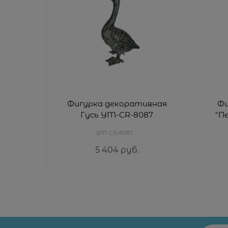
Фигурка декоративная
Фи
Гусь YM-CR-8087
"П
YM-CR-8087
5 404
 руб.