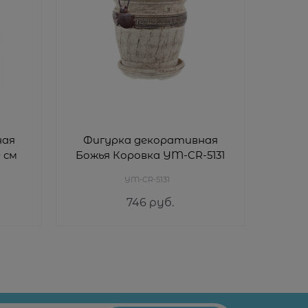
ная
Фигурка декоративная
Фиг
 см
Божья Коровка YM-CR-5131
Б
YM-CR-5131
746
 руб.