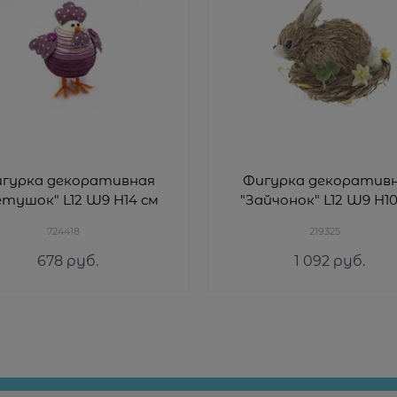
гурка декоративная
Фигурка декоратив
етушок" L12 W9 H14 см
"Зайчонок" L12 W9 H10
724418
219325
678
 руб.
1 092
 руб.