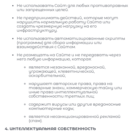
Не использовать Сайт для любых противоправных
или запрещенных целей.
Не предпринимать действий, которые могут
нарушить нормальную работу Сайта или
создать чрезмерную нагрузку на его
инфраструктуру.
Не использовать автоматизированные скрипты
(программы) для сбора информации или
взаимодействия с Сайтом.
Не размещать на Сайте и не передавать через
него любую информацию, которая:
является незаконной, вредоносной,
угрожающей, клеветнической,
оскорбительной;
нарушает авторские права, права на
товарные знаки, коммерческую тайну или
иные права интеллектуальной
собственности третьих лиц;
содержит вирусы или другие вредоносные
компьютерные коды;
является несанкционированной рекламой
(спам).
4. ИНТЕЛЛЕКТУАЛЬНАЯ СОБСТВЕННОСТЬ