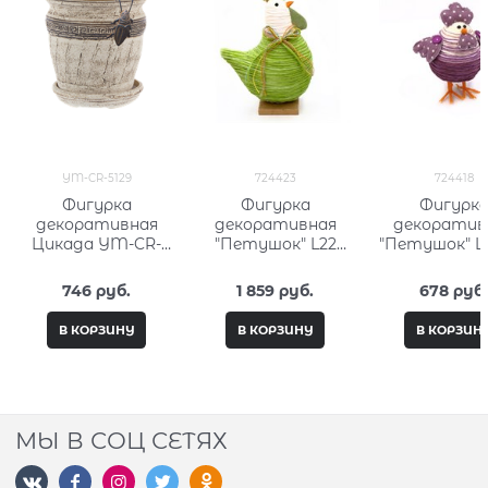
YM-CR-5129
724423
724418
Фигурка
Фигурка
Фигурк
декоративная
декоративная
декоратив
Цикада YM-CR-
"Петушок" L22
"Петушок" L
5129
W10 H33 см
H14 см
746
 руб.
1 859
 руб.
678
 руб
В КОРЗИНУ
В КОРЗИНУ
В КОРЗИН
МЫ В СОЦ СЕТЯХ