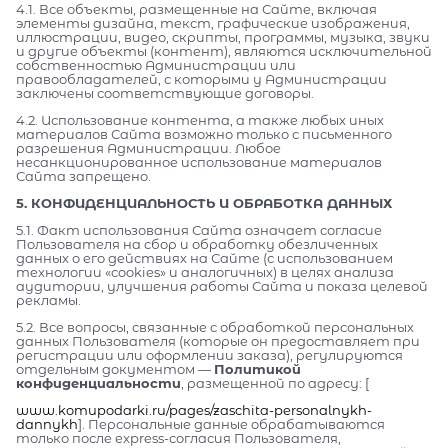
4.1. Все объекты, размещенные на Сайте, включая
элементы дизайна, текст, графические изображения,
иллюстрации, видео, скрипты, программы, музыка, звуки
и другие объекты (контент), являются исключительной
собственностью Администрации или
правообладателей, с которыми у Администрации
заключены соответствующие договоры.
4.2. Использование контента, а также любых иных
материалов Сайта возможно только с письменного
разрешения Администрации. Любое
несанкционированное использование материалов
Сайта запрещено.
5. КОНФИДЕНЦИАЛЬНОСТЬ И ОБРАБОТКА ДАННЫХ
5.1. Факт использования Сайта означает согласие
Пользователя на сбор и обработку обезличенных
данных о его действиях на Сайте (с использованием
технологии «cookies» и аналогичных) в целях анализа
аудитории, улучшения работы Сайта и показа целевой
рекламы.
5.2. Все вопросы, связанные с обработкой персональных
данных Пользователя (которые он предоставляет при
регистрации или оформлении заказа), регулируются
отдельным документом —
Политикой
конфиденциальности
, размещенной по адресу: [
www.komupodarki.ru/pages/zaschita-personalnykh-
dannykh
]. Персональные данные обрабатываются
только после express-согласия Пользователя,