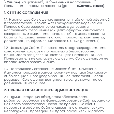
«Сайт»
), на условиях, изложенных в настоящем
Пользовательском соглашении (далее –
«Соглашение»
).
1. СТАТУС СОГЛАШЕНИЯ
1.1. Настоящее Соглашение является публичной офертой
в соответствии со ст. 437 Гражданского кодекса РФ.
Полное и безоговорочное согласие с условиями
настоящего Соглашения (акцепт оферты) считается
совершенным с момента начала любого использования
Сайта Пользователем (включая просмотр контента,
регистрацию, оформление заказа и иные действия).
1.2. Используя Сайт, Пользователь подтверждает, что
ознакомлен, согласен, полностью и безоговорочно
принимает все условия настоящего Соглашения. Если
Пользователь не согласен с условиями Соглашения, он не
вправе использовать Сайт.
1.3. Настоящее Соглашение может быть изменено
Администрацией в одностороннем порядке без какого-
либо специального уведомления Пользователя. Новая
редакция Соглашения вступает в силу с момента ее
размещения на Сайте.
2. ПРАВА И ОБЯЗАННОСТИ АДМИНИСТРАЦИИ
2.1. Администрация обязуется обеспечивать
работоспособность и функционирование Сайта, однако
не несет ответственности за временные сбои и
перерывы в работе Сайта, связанные с техническими
неполадками, проведением профилактических работ