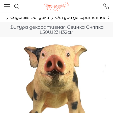
Ваш город - Москва,
угадали?
ор
Садовые фигурки
Фигура декоративная Св
ДА
НЕТ
Фигура декоративная Свинка Сняпка
L50W23H32см