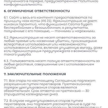
полученного в порядке, предусмотренном Политикой
конфиденциальности.
6. ОГРАНИЧЕНИЕ ОТВЕТСТВЕННОСТИ
6.1. Сайт и весь его контент предоставляются по
принципу «как есть» (AS IS). Администрация не дает
никаких гарантий, что функционал Сайта будет
бесперебойным и безошибочным, а результаты,
полученные с его помощью, — точными и надежными.
6.2. Администрация не несет ответственности за
любые прямые или косвенные убытки, произошедшие
вследствие использования или невозможности
использования Сайта, включая упущенную выгоду, даже
если Администрация предупреждала о возможности
такого ущерба.
6.3. Пользователь несет полную ответственность за
любые действия, совершенные им с использованием
Сайта.
7. ЗАКЛЮЧИТЕЛЬНЫЕ ПОЛОЖЕНИЯ
7.1. Все споры по настоящему Соглашению подлежат
разрешению путем переговоров. Претензионный
порядок урегулирования споров является
обязательным. Срок ответа на претензию — 30
(тридцать) календарных дней.
7.2. В случае неурегулирования споров путем
переговоров, они подлежат рассмотрению в суде по
месту нахождения Администрации (в соответствии с