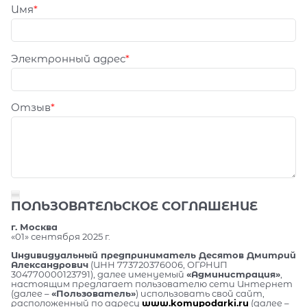
Имя
Электронный адрес
Отзыв
ПОЛЬЗОВАТЕЛЬСКОЕ СОГЛАШЕНИЕ
г. Москва
«01» сентября 2025 г.
Индивидуальный предприниматель Десятов Дмитрий
Александрович
(ИНН 773720376006, ОГРНИП
304770000123791), далее именуемый
«Администрация»
,
настоящим предлагает пользователю сети Интернет
(далее –
«Пользователь»
) использовать свой сайт,
расположенный по адресу
www.komupodarki.ru
(далее –