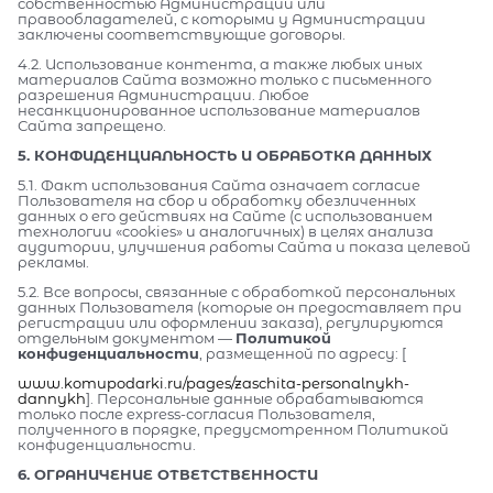
собственностью Администрации или
правообладателей, с которыми у Администрации
заключены соответствующие договоры.
4.2. Использование контента, а также любых иных
материалов Сайта возможно только с письменного
разрешения Администрации. Любое
несанкционированное использование материалов
Сайта запрещено.
5. КОНФИДЕНЦИАЛЬНОСТЬ И ОБРАБОТКА ДАННЫХ
5.1. Факт использования Сайта означает согласие
Пользователя на сбор и обработку обезличенных
данных о его действиях на Сайте (с использованием
технологии «cookies» и аналогичных) в целях анализа
аудитории, улучшения работы Сайта и показа целевой
рекламы.
5.2. Все вопросы, связанные с обработкой персональных
данных Пользователя (которые он предоставляет при
регистрации или оформлении заказа), регулируются
отдельным документом —
Политикой
конфиденциальности
, размещенной по адресу: [
www.komupodarki.ru/pages/zaschita-personalnykh-
dannykh
]. Персональные данные обрабатываются
только после express-согласия Пользователя,
полученного в порядке, предусмотренном Политикой
конфиденциальности.
6. ОГРАНИЧЕНИЕ ОТВЕТСТВЕННОСТИ