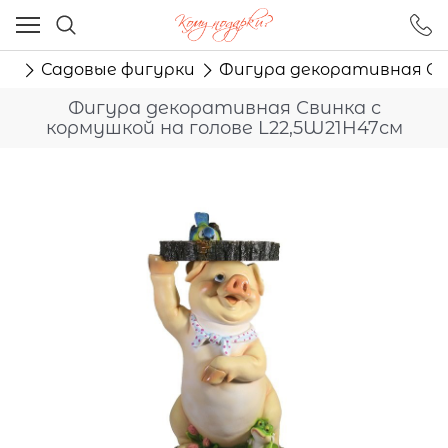
Ваш город - Москва,
угадали?
ор
Садовые фигурки
Фигура декоративная Сви
ДА
НЕТ
Фигура декоративная Свинка с
кормушкой на голове L22,5W21H47см