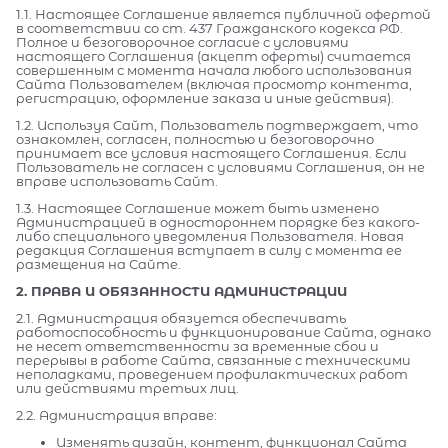
1.1. Настоящее Соглашение является публичной офертой
в соответствии со ст. 437 Гражданского кодекса РФ.
Полное и безоговорочное согласие с условиями
настоящего Соглашения (акцепт оферты) считается
совершенным с момента начала любого использования
Сайта Пользователем (включая просмотр контента,
регистрацию, оформление заказа и иные действия).
1.2. Используя Сайт, Пользователь подтверждает, что
ознакомлен, согласен, полностью и безоговорочно
принимает все условия настоящего Соглашения. Если
Пользователь не согласен с условиями Соглашения, он не
вправе использовать Сайт.
1.3. Настоящее Соглашение может быть изменено
Администрацией в одностороннем порядке без какого-
либо специального уведомления Пользователя. Новая
редакция Соглашения вступает в силу с момента ее
размещения на Сайте.
2. ПРАВА И ОБЯЗАННОСТИ АДМИНИСТРАЦИИ
2.1. Администрация обязуется обеспечивать
работоспособность и функционирование Сайта, однако
не несет ответственности за временные сбои и
перерывы в работе Сайта, связанные с техническими
неполадками, проведением профилактических работ
или действиями третьих лиц.
2.2. Администрация вправе:
Изменять дизайн, контент, функционал Сайта