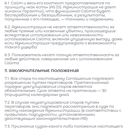
6.1. Сайт и весь его контент предоставляются по
принципу «как есть» (AS IS). Администрация не дает
никаких гарантий, что функционал Сайта будет
бесперебойным и безошибочным, а результаты,
полученные с его помощью, — точными и надежными.
6.2. Администрация не несет ответственности за
любые прямые или косвенные убытки, произошедшие
вследствие использования или невозможности
использования Сайта, включая упущенную выгоду, даже
если Администрация предупреждала о возможности
такого ущерба.
6.3. Пользователь несет полную ответственность за
любые действия, совершенные им с использованием
Сайта.
7. ЗАКЛЮЧИТЕЛЬНЫЕ ПОЛОЖЕНИЯ
7.1. Все споры по настоящему Соглашению подлежат
разрешению путем переговоров. Претензионный
порядок урегулирования споров является
обязательным. Срок ответа на претензию — 30
(тридцать) календарных дней.
7.2. В случае неурегулирования споров путем
переговоров, они подлежат рассмотрению в суде по
месту нахождения Администрации (в соответствии с
правилами подсудности, установленными
действующим законодательством РФ).
7.3. Признание судом какого-либо положения настоящего