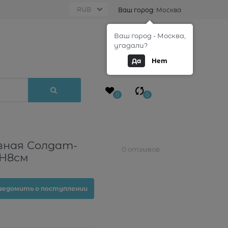
Ваш город:
Москва
Ваш город - Москва,
0
угадали?
Да
Нет
0
0
вная Солдат-
0 отзывов
4H8см
ведомить о поступлении