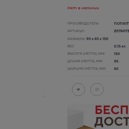
Нет в наличии
ПРОИЗВОДИТЕЛЬ:
NONA
АРТИКУЛ:
Z07607
95
x
65
x
150
РАЗМЕРЫ:
ВЕС:
0.15
кг.
ВЫСОТА (НЕТТО), ММ:
150
ДЛИНА (НЕТТО), ММ:
95
ШИРИНА (НЕТТО), ММ:
65