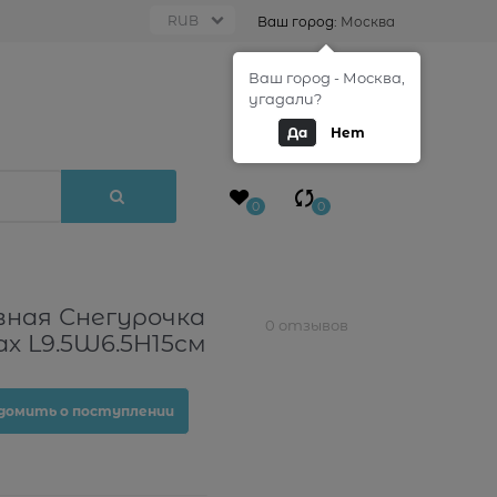
Ваш город:
Москва
Ваш город - Москва,
0
угадали?
Да
Нет
0
0
ная Снегурочка
0 отзывов
х L9.5W6.5H15см
домить о поступлении