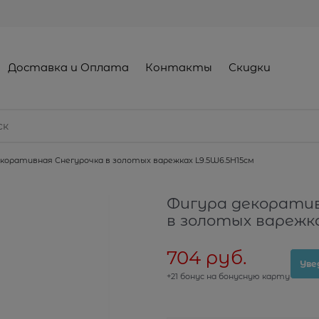
Доставка и Оплата
Контакты
Скидки
коративная Снегурочка в золотых варежках L9.5W6.5H15см
Фигура декоратив
в золотых варежка
704
 руб.
Уве
+21 бонус на бонусную карту