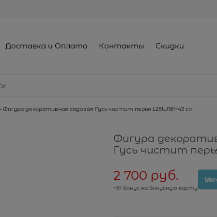
Доставка и Оплата
Контакты
Скидки
Фигура декоративная садовая Гусь чистит перья L28W18H43 см
Фигура декоратив
Гусь чистит перь
2 700
 руб.
Уве
+81 бонус на бонусную карту