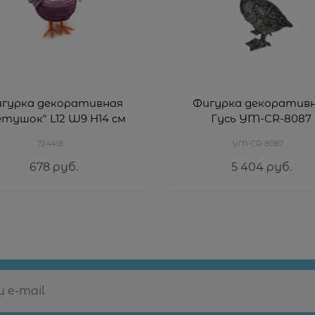
гурка декоративная
Фигурка декоратив
етушок" L12 W9 H14 см
Гусь YM-CR-8087
724418
YM-CR-8087
678
 руб.
5 404
 руб.