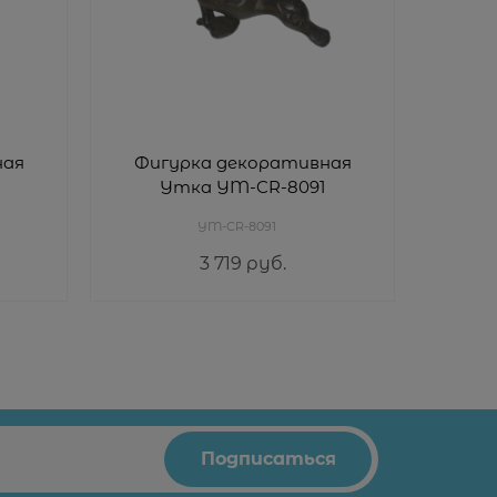
ная
Фигурка декоративная
Фиг
Утка YM-CR-8091
"Зай
YM-CR-8091
3 719
 руб.