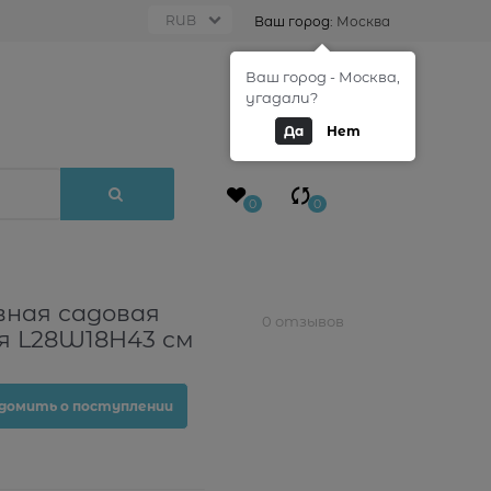
Ваш город:
Москва
Ваш город - Москва,
0
угадали?
Да
Нет
0
0
ная садовая
0 отзывов
я L28W18H43 см
домить о поступлении