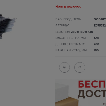
Нет в наличии
ПРОИЗВОДИТЕЛЬ:
NONA
АРТИКУЛ:
Z075752
280
x
180
x
430
РАЗМЕРЫ:
ВЫСОТА (НЕТТО), ММ:
430
ДЛИНА (НЕТТО), ММ:
280
ШИРИНА (НЕТТО), ММ:
180