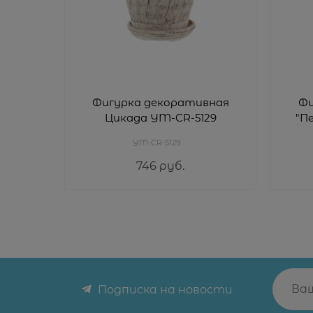
Фигурка декоративная
Фи
Цикада YM-CR-5129
"П
YM-CR-5129
746
 руб.
Подписка на новости