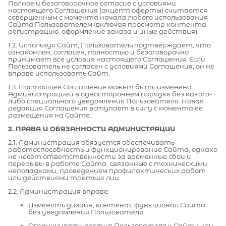
Полное и безоговорочное согласие с условиями
настоящего Соглашения (акцепт оферты) считается
совершенным с момента начала любого использования
Сайта Пользователем (включая просмотр контента,
регистрацию, оформление заказа и иные действия).
1.2. Используя Сайт, Пользователь подтверждает, что
ознакомлен, согласен, полностью и безоговорочно
принимает все условия настоящего Соглашения. Если
Пользователь не согласен с условиями Соглашения, он не
вправе использовать Сайт.
1.3. Настоящее Соглашение может быть изменено
Администрацией в одностороннем порядке без какого-
либо специального уведомления Пользователя. Новая
редакция Соглашения вступает в силу с момента ее
размещения на Сайте.
2. ПРАВА И ОБЯЗАННОСТИ АДМИНИСТРАЦИИ
2.1. Администрация обязуется обеспечивать
работоспособность и функционирование Сайта, однако
не несет ответственности за временные сбои и
перерывы в работе Сайта, связанные с техническими
неполадками, проведением профилактических работ
или действиями третьих лиц.
2.2. Администрация вправе:
Изменять дизайн, контент, функционал Сайта
без уведомления Пользователя.
Ограничивать доступ Пользователя к Сайту или