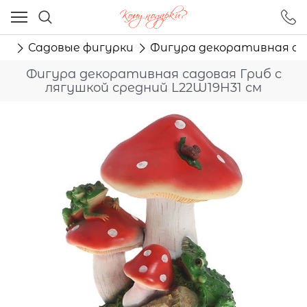
Ваш город - Москва,
угадали?
ор
Садовые фигурки
Фигура декоративная сад
ДА
НЕТ
Фигура декоративная садовая Гриб с
лягушкой средний L22W19H31 см