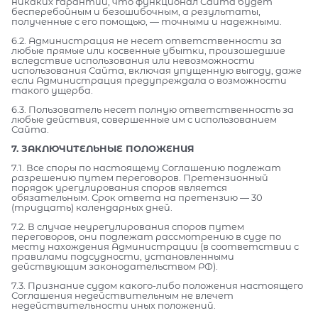
никаких гарантий, что функционал Сайта будет
бесперебойным и безошибочным, а результаты,
полученные с его помощью, — точными и надежными.
6.2. Администрация не несет ответственности за
любые прямые или косвенные убытки, произошедшие
вследствие использования или невозможности
использования Сайта, включая упущенную выгоду, даже
если Администрация предупреждала о возможности
такого ущерба.
6.3. Пользователь несет полную ответственность за
любые действия, совершенные им с использованием
Сайта.
7. ЗАКЛЮЧИТЕЛЬНЫЕ ПОЛОЖЕНИЯ
7.1. Все споры по настоящему Соглашению подлежат
разрешению путем переговоров. Претензионный
порядок урегулирования споров является
обязательным. Срок ответа на претензию — 30
(тридцать) календарных дней.
7.2. В случае неурегулирования споров путем
переговоров, они подлежат рассмотрению в суде по
месту нахождения Администрации (в соответствии с
правилами подсудности, установленными
действующим законодательством РФ).
7.3. Признание судом какого-либо положения настоящего
Соглашения недействительным не влечет
недействительности иных положений.