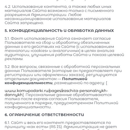
4.2. Использование контента, а также любых иных
материалов Сайта возможно только с письменного
разрешения Администрации. Любое
несанкционированное использование материалов
Сайта запрещено.
5. КОНФИДЕНЦИАЛЬНОСТЬ И ОБРАБОТКА ДАННЫХ
5.1. Факт использования Сайта означает согласие
Пользователя на сбор и обработку обезличенных
данных о его действиях на Сайте (с использованием
технологии «cookies» и аналогичных) в целях анализа
аудитории, улучшения работы Сайта и показа целевой
рекламы.
5.2. Все вопросы, связанные с обработкой персональных
данных Пользователя (которые он предоставляет при
регистрации или оформлении заказа), регулируются
отдельным документом —
Политикой
конфиденциальности
, размещенной по адресу: [
www.komupodarki.ru/pages/zaschita-personalnykh-
dannykh
]. Персональные данные обрабатываются
только после express-согласия Пользователя,
полученного в порядке, предусмотренном Политикой
конфиденциальности.
6. ОГРАНИЧЕНИЕ ОТВЕТСТВЕННОСТИ
6.1. Сайт и весь его контент предоставляются по
принципу «как есть» (AS IS). Администрация не дает