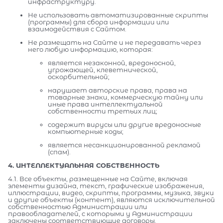
инфраструктуру.
Не использовать автоматизированные скрипты
(программы) для сбора информации или
взаимодействия с Сайтом.
Не размещать на Сайте и не передавать через
него любую информацию, которая:
является незаконной, вредоносной,
угрожающей, клеветнической,
оскорбительной;
нарушает авторские права, права на
товарные знаки, коммерческую тайну или
иные права интеллектуальной
собственности третьих лиц;
содержит вирусы или другие вредоносные
компьютерные коды;
является несанкционированной рекламой
(спам).
4. ИНТЕЛЛЕКТУАЛЬНАЯ СОБСТВЕННОСТЬ
4.1. Все объекты, размещенные на Сайте, включая
элементы дизайна, текст, графические изображения,
иллюстрации, видео, скрипты, программы, музыка, звуки
и другие объекты (контент), являются исключительной
собственностью Администрации или
правообладателей, с которыми у Администрации
заключены соответствующие договоры.