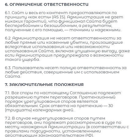
6. ОГРАНИЧЕНИЕ ОТВЕТСТВЕННОСТИ
6.1. Сайт и весь его контент предоставляются по
принципу «как есть» (AS IS). Администрация не дает
никаких гарантий, что функционал Сайта будет
бесперебойным и безошибочным, а результаты,
полученные с его помощью, — точными и надежными.
6.2. Администрация не несет ответственности за
любые прямые или косвенные убытки, произошедшие
вследствие использования или невозможности
использования Сайта, включая упущенную выгоду, даже
если Администрация предупреждала о возможности
такого ущерба.
6.3. Пользователь несет полную ответственность за
любые действия, совершенные им с использованием
Сайта.
7. ЗАКЛЮЧИТЕЛЬНЫЕ ПОЛОЖЕНИЯ
7.1. Все споры по настоящему Соглашению подлежат
разрешению путем переговоров. Претензионный
порядок урегулирования споров является
обязательным. Срок ответа на претензию — 30
(тридцать) календарных дней.
7.2. В случае неурегулирования споров путем
переговоров, они подлежат рассмотрению в суде по
месту нахождения Администрации (в соответствии с
правилами подсудности, установленными
действующим законодательством РФ).