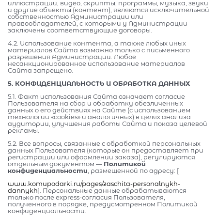
иллюстрации, видео, скрипты, программы, музыка, звуки
и другие объекты (контент), являются исключительной
собственностью Администрации или
правообладателей, с которыми у Администрации
заключены соответствующие договоры.
4.2. Использование контента, а также любых иных
материалов Сайта возможно только с письменного
разрешения Администрации. Любое
несанкционированное использование материалов
Сайта запрещено.
5. КОНФИДЕНЦИАЛЬНОСТЬ И ОБРАБОТКА ДАННЫХ
5.1. Факт использования Сайта означает согласие
Пользователя на сбор и обработку обезличенных
данных о его действиях на Сайте (с использованием
технологии «cookies» и аналогичных) в целях анализа
аудитории, улучшения работы Сайта и показа целевой
рекламы.
5.2. Все вопросы, связанные с обработкой персональных
данных Пользователя (которые он предоставляет при
регистрации или оформлении заказа), регулируются
отдельным документом —
Политикой
конфиденциальности
, размещенной по адресу: [
www.komupodarki.ru/pages/zaschita-personalnykh-
dannykh
]. Персональные данные обрабатываются
только после express-согласия Пользователя,
полученного в порядке, предусмотренном Политикой
конфиденциальности.