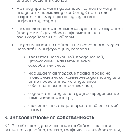
или запрещенных целей.
Не предпринимать действий, которые могут
нарушить нормальную работу Сайта или
создать чрезмерную нагрузку на его
инфраструктуру.
Не использовать автоматизированные скрипты
(программы) для сбора информации или
взаимодействия с Сайтом.
Не размещать на Сайте и не передавать через
него любую информацию, которая:
является незаконной, вредоносной,
угрожающей, клеветнической,
оскорбительной;
нарушает авторские права, права на
товарные знаки, коммерческую тайну или
иные права интеллектуальной
собственности третьих лиц;
содержит вирусы или другие вредоносные
компьютерные коды;
является несанкционированной рекламой
(спам).
4. ИНТЕЛЛЕКТУАЛЬНАЯ СОБСТВЕННОСТЬ
4.1. Все объекты, размещенные на Сайте, включая
элементы дизайна, текст, графические изображения,