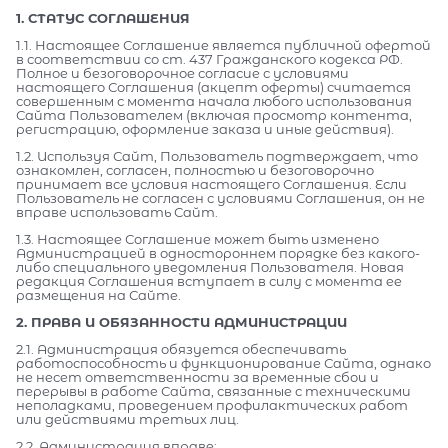
1. СТАТУС СОГЛАШЕНИЯ
1.1. Настоящее Соглашение является публичной офертой
в соответствии со ст. 437 Гражданского кодекса РФ.
Полное и безоговорочное согласие с условиями
настоящего Соглашения (акцепт оферты) считается
совершенным с момента начала любого использования
Сайта Пользователем (включая просмотр контента,
регистрацию, оформление заказа и иные действия).
1.2. Используя Сайт, Пользователь подтверждает, что
ознакомлен, согласен, полностью и безоговорочно
принимает все условия настоящего Соглашения. Если
Пользователь не согласен с условиями Соглашения, он не
вправе использовать Сайт.
1.3. Настоящее Соглашение может быть изменено
Администрацией в одностороннем порядке без какого-
либо специального уведомления Пользователя. Новая
редакция Соглашения вступает в силу с момента ее
размещения на Сайте.
2. ПРАВА И ОБЯЗАННОСТИ АДМИНИСТРАЦИИ
2.1. Администрация обязуется обеспечивать
работоспособность и функционирование Сайта, однако
не несет ответственности за временные сбои и
перерывы в работе Сайта, связанные с техническими
неполадками, проведением профилактических работ
или действиями третьих лиц.
2.2. Администрация вправе: