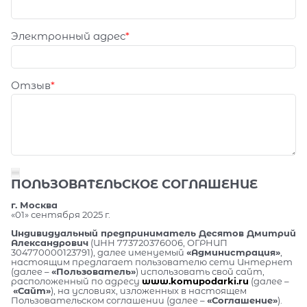
Электронный адрес
Отзыв
ПОЛЬЗОВАТЕЛЬСКОЕ СОГЛАШЕНИЕ
г. Москва
«01» сентября 2025 г.
Индивидуальный предприниматель Десятов Дмитрий
Александрович
(ИНН 773720376006, ОГРНИП
304770000123791), далее именуемый
«Администрация»
,
настоящим предлагает пользователю сети Интернет
(далее –
«Пользователь»
) использовать свой сайт,
расположенный по адресу
www.komupodarki.ru
(далее –
«Сайт»
), на условиях, изложенных в настоящем
Пользовательском соглашении (далее –
«Соглашение»
).