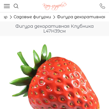
Ваш город - Москва,
угадали?
екор
Садовые фигурки
Фигура декоративная К
ДА
НЕТ
Фигура декоративная Клубника
L47H39см