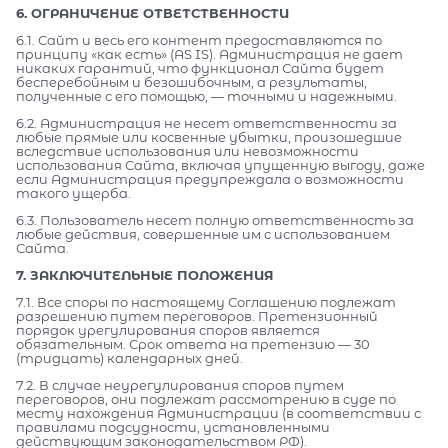
6. ОГРАНИЧЕНИЕ ОТВЕТСТВЕННОСТИ
6.1. Сайт и весь его контент предоставляются по
принципу «как есть» (AS IS). Администрация не дает
никаких гарантий, что функционал Сайта будет
бесперебойным и безошибочным, а результаты,
полученные с его помощью, — точными и надежными.
6.2. Администрация не несет ответственности за
любые прямые или косвенные убытки, произошедшие
вследствие использования или невозможности
использования Сайта, включая упущенную выгоду, даже
если Администрация предупреждала о возможности
такого ущерба.
6.3. Пользователь несет полную ответственность за
любые действия, совершенные им с использованием
Сайта.
7. ЗАКЛЮЧИТЕЛЬНЫЕ ПОЛОЖЕНИЯ
7.1. Все споры по настоящему Соглашению подлежат
разрешению путем переговоров. Претензионный
порядок урегулирования споров является
обязательным. Срок ответа на претензию — 30
(тридцать) календарных дней.
7.2. В случае неурегулирования споров путем
переговоров, они подлежат рассмотрению в суде по
месту нахождения Администрации (в соответствии с
правилами подсудности, установленными
действующим законодательством РФ).