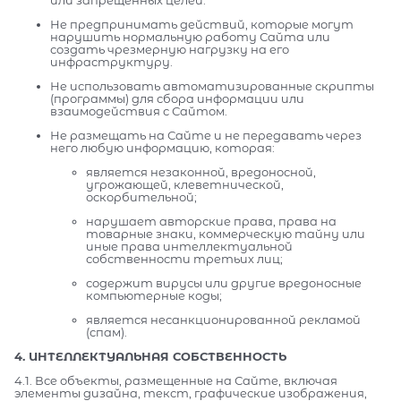
Не предпринимать действий, которые могут
нарушить нормальную работу Сайта или
создать чрезмерную нагрузку на его
инфраструктуру.
Не использовать автоматизированные скрипты
(программы) для сбора информации или
взаимодействия с Сайтом.
Не размещать на Сайте и не передавать через
него любую информацию, которая:
является незаконной, вредоносной,
угрожающей, клеветнической,
оскорбительной;
нарушает авторские права, права на
товарные знаки, коммерческую тайну или
иные права интеллектуальной
собственности третьих лиц;
содержит вирусы или другие вредоносные
компьютерные коды;
является несанкционированной рекламой
(спам).
4. ИНТЕЛЛЕКТУАЛЬНАЯ СОБСТВЕННОСТЬ
4.1. Все объекты, размещенные на Сайте, включая
элементы дизайна, текст, графические изображения,