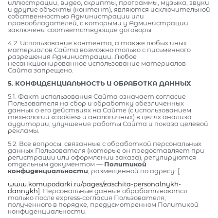
иллюстрации, видео, скрипты, программы, музыка, звуки
и другие объекты (контент), являются исключительной
собственностью Администрации или
правообладателей, с которыми у Администрации
заключены соответствующие договоры.
4.2. Использование контента, а также любых иных
материалов Сайта возможно только с письменного
разрешения Администрации. Любое
несанкционированное использование материалов
Сайта запрещено.
5. КОНФИДЕНЦИАЛЬНОСТЬ И ОБРАБОТКА ДАННЫХ
5.1. Факт использования Сайта означает согласие
Пользователя на сбор и обработку обезличенных
данных о его действиях на Сайте (с использованием
технологии «cookies» и аналогичных) в целях анализа
аудитории, улучшения работы Сайта и показа целевой
рекламы.
5.2. Все вопросы, связанные с обработкой персональных
данных Пользователя (которые он предоставляет при
регистрации или оформлении заказа), регулируются
отдельным документом —
Политикой
конфиденциальности
, размещенной по адресу: [
www.komupodarki.ru/pages/zaschita-personalnykh-
dannykh
]. Персональные данные обрабатываются
только после express-согласия Пользователя,
полученного в порядке, предусмотренном Политикой
конфиденциальности.