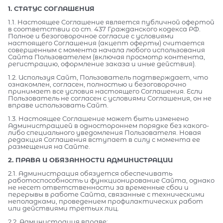
1. СТАТУС СОГЛАШЕНИЯ
1.1. Настоящее Соглашение является публичной офертой
в соответствии со ст. 437 Гражданского кодекса РФ.
Полное и безоговорочное согласие с условиями
настоящего Соглашения (акцепт оферты) считается
совершенным с момента начала любого использования
Сайта Пользователем (включая просмотр контента,
регистрацию, оформление заказа и иные действия).
1.2. Используя Сайт, Пользователь подтверждает, что
ознакомлен, согласен, полностью и безоговорочно
принимает все условия настоящего Соглашения. Если
Пользователь не согласен с условиями Соглашения, он не
вправе использовать Сайт.
1.3. Настоящее Соглашение может быть изменено
Администрацией в одностороннем порядке без какого-
либо специального уведомления Пользователя. Новая
редакция Соглашения вступает в силу с момента ее
размещения на Сайте.
2. ПРАВА И ОБЯЗАННОСТИ АДМИНИСТРАЦИИ
2.1. Администрация обязуется обеспечивать
работоспособность и функционирование Сайта, однако
не несет ответственности за временные сбои и
перерывы в работе Сайта, связанные с техническими
неполадками, проведением профилактических работ
или действиями третьих лиц.
2.2. Администрация вправе: