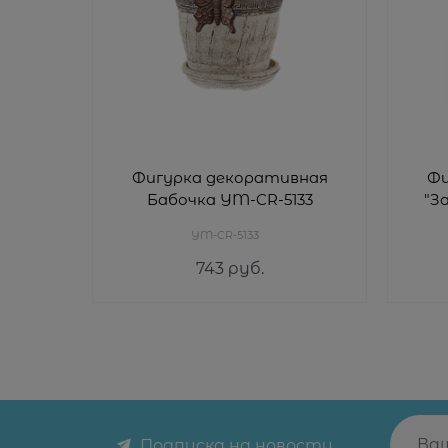
Фигурка декоративная
Фи
Бабочка YM-CR-5133
"З
YM-CR-5133
743
 руб.
Подписка на новости