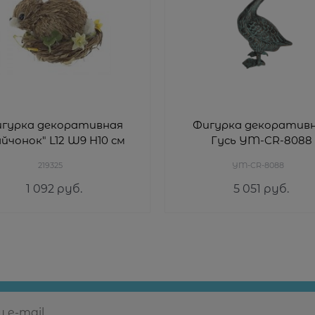
гурка декоративная
Фигурка декоратив
айчонок" L12 W9 H10 см
Гусь YM-CR-8088
219325
YM-CR-8088
1 092
 руб.
5 051
 руб.