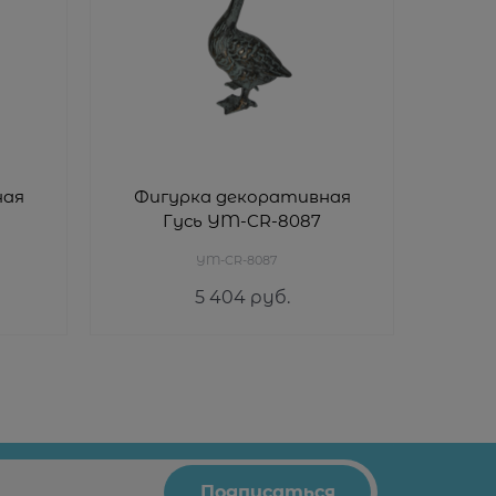
ная
Фигурка декоративная
Фиг
Гусь YM-CR-8087
YM-CR-8087
5 404
 руб.