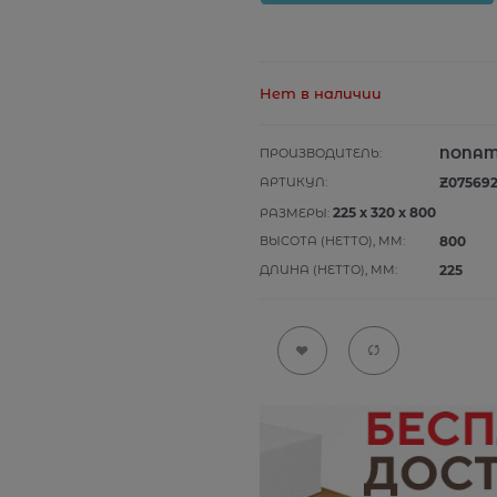
Нет в наличии
ПРОИЗВОДИТЕЛЬ:
NONA
АРТИКУЛ:
Z07569
225
x
320
x
800
РАЗМЕРЫ:
ВЫСОТА (НЕТТО), ММ:
800
ДЛИНА (НЕТТО), ММ:
225