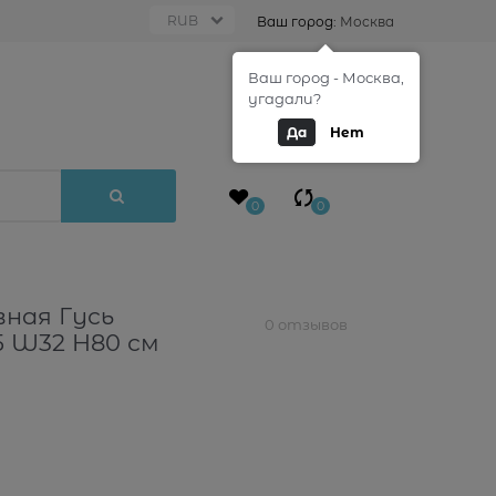
Ваш город:
Москва
Ваш город - Москва,
0
угадали?
Да
Нет
0
0
ная Гусь
0 отзывов
5 W32 H80 см