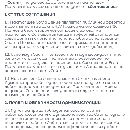
«Сайт»
), на условиях, изложенных в настоящем
Пользовательском соглашении (далее –
«Соглашение»
).
1. СТАТУС СОГЛАШЕНИЯ
1.1. Настоящее Соглашение является публичной офертой
в соответствии со ст. 437 Гражданского кодекса РФ.
Полное и безоговорочное согласие с условиями
настоящего Соглашения (акцепт оферты) считается
совершенным с момента начала любого использования
Сайта Пользователем (включая просмотр контента,
регистрацию, оформление заказа и иные действия).
1.2. Используя Сайт, Пользователь подтверждает, что
ознакомлен, согласен, полностью и безоговорочно
принимает все условия настоящего Соглашения. Если
Пользователь не согласен с условиями Соглашения, он не
вправе использовать Сайт.
1.3. Настоящее Соглашение может быть изменено
Администрацией в одностороннем порядке без какого-
либо специального уведомления Пользователя. Новая
редакция Соглашения вступает в силу с момента ее
размещения на Сайте.
2. ПРАВА И ОБЯЗАННОСТИ АДМИНИСТРАЦИИ
2.1. Администрация обязуется обеспечивать
работоспособность и функционирование Сайта, однако
не несет ответственности за временные сбои и
перерывы в работе Сайта, связанные с техническими
неполадками, проведением профилактических работ