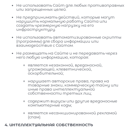
Не использовать Сайт для любых противоправных
или запрещенных целей.
Не предпринимать действий, которые могут
нарушить нормальную работу Сайта или
создать чрезмерную нагрузку на его
инфраструктуру.
Не использовать автоматизированные скрипты
(программы) для сбора информации или
взаимодействия с Сайтом.
Не размещать на Сайте и не передавать через
него любую информацию, которая:
является незаконной, вредоносной,
угрожающей, клеветнической,
оскорбительной;
нарушает авторские права, права на
товарные знаки, коммерческую тайну или
иные права интеллектуальной
собственности третьих лиц;
содержит вирусы или другие вредоносные
компьютерные коды;
является несанкционированной рекламой
(спам).
4. ИНТЕЛЛЕКТУАЛЬНАЯ СОБСТВЕННОСТЬ