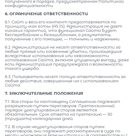
полученного в порядке, предусмотренном Политикой
конфиденциальности.
6. ОГРАНИЧЕНИЕ ОТВЕТСТВЕННОСТИ
6.1. Сайт и весь его контент предоставляются по
принципу «как есть» (AS IS). Администрация не дает
никаких гарантий, что функционал Сайта будет
бесперебойным и безошибочным, а результаты,
полученные с его помощью, — точными и надежными.
6.2. Администрация не несет ответственности за
любые прямые или косвенные убытки, произошедшие
вследствие использования или невозможности
использования Сайта, включая упущенную выгоду, даже
если Администрация предупреждала о возможности
такого ущерба.
6.3. Пользователь несет полную ответственность за
любые действия, совершенные им с использованием
Сайта.
7. ЗАКЛЮЧИТЕЛЬНЫЕ ПОЛОЖЕНИЯ
7.1. Все споры по настоящему Соглашению подлежат
разрешению путем переговоров. Претензионный
порядок урегулирования споров является
обязательным. Срок ответа на претензию — 30
(тридцать) календарных дней.
7.2. В случае неурегулирования споров путем
переговоров, они подлежат рассмотрению в суде по
месту нахождения Администрации (в соответствии с