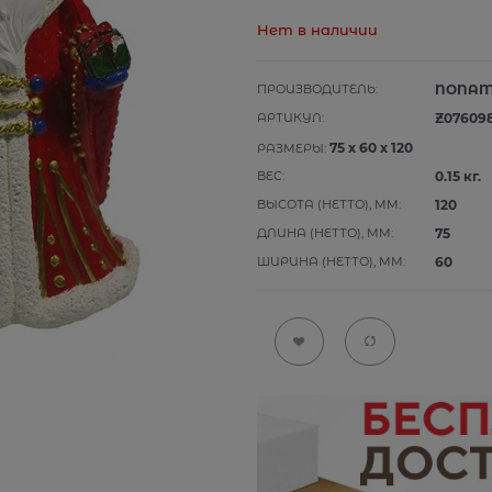
Нет в наличии
ПРОИЗВОДИТЕЛЬ:
NONA
АРТИКУЛ:
Z07609
75
x
60
x
120
РАЗМЕРЫ:
ВЕС:
0.15
кг.
ВЫСОТА (НЕТТО), ММ:
120
ДЛИНА (НЕТТО), ММ:
75
ШИРИНА (НЕТТО), ММ:
60