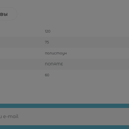
вы
120
75
полистоун
NONAME
60