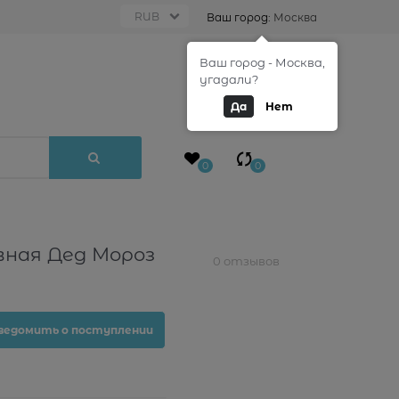
Ваш город:
Москва
Ваш город - Москва,
0
угадали?
Да
Нет
0
0
вная Дед Мороз
0 отзывов
ведомить о поступлении