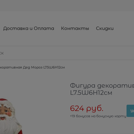
Доставка и Оплата
Контакты
Скидки
екоративная Дед Мороз L7.5W6H12см
Фигура декорати
L7.5W6H12см
624
 руб.
У
+19 бонусов на бонусную карту