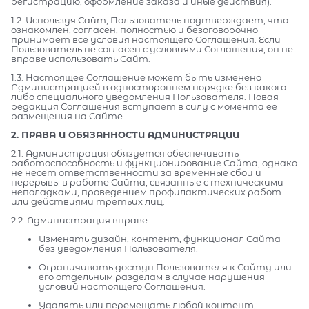
регистрацию, оформление заказа и иные действия).
1.2. Используя Сайт, Пользователь подтверждает, что
ознакомлен, согласен, полностью и безоговорочно
принимает все условия настоящего Соглашения. Если
Пользователь не согласен с условиями Соглашения, он не
вправе использовать Сайт.
1.3. Настоящее Соглашение может быть изменено
Администрацией в одностороннем порядке без какого-
либо специального уведомления Пользователя. Новая
редакция Соглашения вступает в силу с момента ее
размещения на Сайте.
2. ПРАВА И ОБЯЗАННОСТИ АДМИНИСТРАЦИИ
2.1. Администрация обязуется обеспечивать
работоспособность и функционирование Сайта, однако
не несет ответственности за временные сбои и
перерывы в работе Сайта, связанные с техническими
неполадками, проведением профилактических работ
или действиями третьих лиц.
2.2. Администрация вправе:
Изменять дизайн, контент, функционал Сайта
без уведомления Пользователя.
Ограничивать доступ Пользователя к Сайту или
его отдельным разделам в случае нарушения
условий настоящего Соглашения.
Удалять или перемещать любой контент,