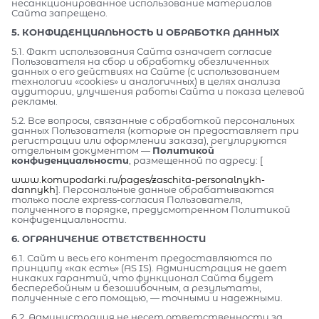
несанкционированное использование материалов
Сайта запрещено.
5. КОНФИДЕНЦИАЛЬНОСТЬ И ОБРАБОТКА ДАННЫХ
5.1. Факт использования Сайта означает согласие
Пользователя на сбор и обработку обезличенных
данных о его действиях на Сайте (с использованием
технологии «cookies» и аналогичных) в целях анализа
аудитории, улучшения работы Сайта и показа целевой
рекламы.
5.2. Все вопросы, связанные с обработкой персональных
данных Пользователя (которые он предоставляет при
регистрации или оформлении заказа), регулируются
отдельным документом —
Политикой
конфиденциальности
, размещенной по адресу: [
www.komupodarki.ru/pages/zaschita-personalnykh-
dannykh
]. Персональные данные обрабатываются
только после express-согласия Пользователя,
полученного в порядке, предусмотренном Политикой
конфиденциальности.
6. ОГРАНИЧЕНИЕ ОТВЕТСТВЕННОСТИ
6.1. Сайт и весь его контент предоставляются по
принципу «как есть» (AS IS). Администрация не дает
никаких гарантий, что функционал Сайта будет
бесперебойным и безошибочным, а результаты,
полученные с его помощью, — точными и надежными.
6.2. Администрация не несет ответственности за