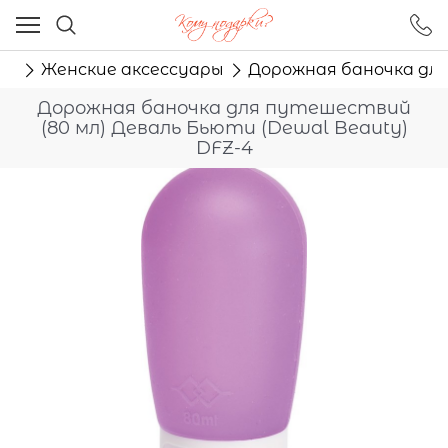
Ваш город - Москва,
угадали?
ам
Женские аксессуары
Дорожная баночка для
ДА
НЕТ
Дорожная баночка для путешествий
(80 мл) Деваль Бьюти (Dewal Beauty)
DFZ-4