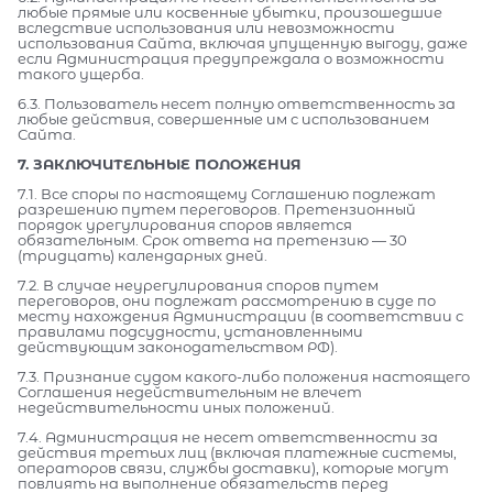
любые прямые или косвенные убытки, произошедшие
вследствие использования или невозможности
использования Сайта, включая упущенную выгоду, даже
если Администрация предупреждала о возможности
такого ущерба.
6.3. Пользователь несет полную ответственность за
любые действия, совершенные им с использованием
Сайта.
7. ЗАКЛЮЧИТЕЛЬНЫЕ ПОЛОЖЕНИЯ
7.1. Все споры по настоящему Соглашению подлежат
разрешению путем переговоров. Претензионный
порядок урегулирования споров является
обязательным. Срок ответа на претензию — 30
(тридцать) календарных дней.
7.2. В случае неурегулирования споров путем
переговоров, они подлежат рассмотрению в суде по
месту нахождения Администрации (в соответствии с
правилами подсудности, установленными
действующим законодательством РФ).
7.3. Признание судом какого-либо положения настоящего
Соглашения недействительным не влечет
недействительности иных положений.
7.4. Администрация не несет ответственности за
действия третьих лиц (включая платежные системы,
операторов связи, службы доставки), которые могут
повлиять на выполнение обязательств перед