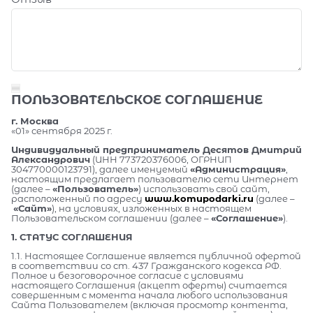
ПОЛЬЗОВАТЕЛЬСКОЕ СОГЛАШЕНИЕ
г. Москва
«01» сентября 2025 г.
Индивидуальный предприниматель Десятов Дмитрий
Александрович
(ИНН 773720376006, ОГРНИП
304770000123791), далее именуемый
«Администрация»
,
настоящим предлагает пользователю сети Интернет
(далее –
«Пользователь»
) использовать свой сайт,
расположенный по адресу
www.komupodarki.ru
(далее –
«Сайт»
), на условиях, изложенных в настоящем
Пользовательском соглашении (далее –
«Соглашение»
).
1. СТАТУС СОГЛАШЕНИЯ
1.1. Настоящее Соглашение является публичной офертой
в соответствии со ст. 437 Гражданского кодекса РФ.
Полное и безоговорочное согласие с условиями
настоящего Соглашения (акцепт оферты) считается
совершенным с момента начала любого использования
Сайта Пользователем (включая просмотр контента,