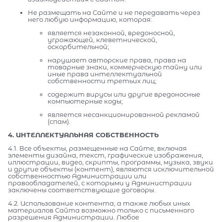
Не размещать на Сайте и не передавать через
него любую информацию, которая:
является незаконной, вредоносной,
угрожающей, клеветнической,
оскорбительной;
нарушает авторские права, права на
товарные знаки, коммерческую тайну или
иные права интеллектуальной
собственности третьих лиц;
содержит вирусы или другие вредоносные
компьютерные коды;
является несанкционированной рекламой
(спам).
4. ИНТЕЛЛЕКТУАЛЬНАЯ СОБСТВЕННОСТЬ
4.1. Все объекты, размещенные на Сайте, включая
элементы дизайна, текст, графические изображения,
иллюстрации, видео, скрипты, программы, музыка, звуки
и другие объекты (контент), являются исключительной
собственностью Администрации или
правообладателей, с которыми у Администрации
заключены соответствующие договоры.
4.2. Использование контента, а также любых иных
материалов Сайта возможно только с письменного
разрешения Администрации. Любое