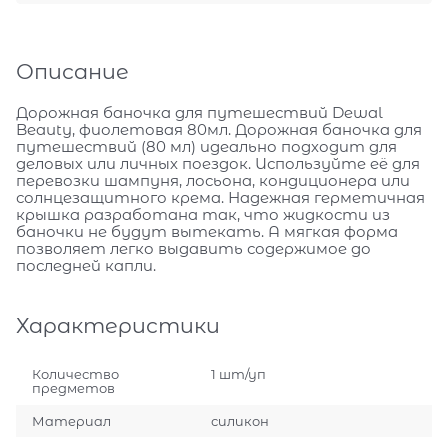
Описание
Дорожная баночка для путешествий Dewal
Beauty, фиолетовая 80мл. Дорожная баночка для
путешествий (80 мл) идеально подходит для
деловых или личных поездок. Используйте её для
перевозки шампуня, лосьона, кондиционера или
солнцезащитного крема. Надежная герметичная
крышка разработана так, что жидкости из
баночки не будут вытекать. А мягкая форма
позволяет легко выдавить содержимое до
последней капли.
Характеристики
Количество
1 шт/уп
предметов
Материал
силикон