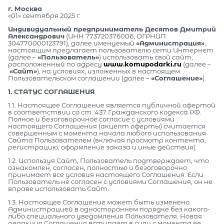
г. Москва
«01» сентября 2025 г.
Индивидуальный предприниматель Десятов Дмитрий
Александрович
(ИНН 773720376006, ОГРНИП
304770000123791), далее именуемый
«Администрация»
,
настоящим предлагает пользователю сети Интернет
(далее –
«Пользователь»
) использовать свой сайт,
расположенный по адресу
www.komupodarki.ru
(далее –
«Сайт»
), на условиях, изложенных в настоящем
Пользовательском соглашении (далее –
«Соглашение»
).
1. СТАТУС СОГЛАШЕНИЯ
1.1. Настоящее Соглашение является публичной офертой
в соответствии со ст. 437 Гражданского кодекса РФ.
Полное и безоговорочное согласие с условиями
настоящего Соглашения (акцепт оферты) считается
совершенным с момента начала любого использования
Сайта Пользователем (включая просмотр контента,
регистрацию, оформление заказа и иные действия).
1.2. Используя Сайт, Пользователь подтверждает, что
ознакомлен, согласен, полностью и безоговорочно
принимает все условия настоящего Соглашения. Если
Пользователь не согласен с условиями Соглашения, он не
вправе использовать Сайт.
1.3. Настоящее Соглашение может быть изменено
Администрацией в одностороннем порядке без какого-
либо специального уведомления Пользователя. Новая
редакция Соглашения вступает в силу с момента ее