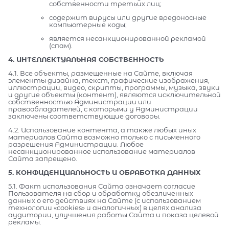
собственности третьих лиц;
содержит вирусы или другие вредоносные
компьютерные коды;
является несанкционированной рекламой
(спам).
4. ИНТЕЛЛЕКТУАЛЬНАЯ СОБСТВЕННОСТЬ
4.1. Все объекты, размещенные на Сайте, включая
элементы дизайна, текст, графические изображения,
иллюстрации, видео, скрипты, программы, музыка, звуки
и другие объекты (контент), являются исключительной
собственностью Администрации или
правообладателей, с которыми у Администрации
заключены соответствующие договоры.
4.2. Использование контента, а также любых иных
материалов Сайта возможно только с письменного
разрешения Администрации. Любое
несанкционированное использование материалов
Сайта запрещено.
5. КОНФИДЕНЦИАЛЬНОСТЬ И ОБРАБОТКА ДАННЫХ
5.1. Факт использования Сайта означает согласие
Пользователя на сбор и обработку обезличенных
данных о его действиях на Сайте (с использованием
технологии «cookies» и аналогичных) в целях анализа
аудитории, улучшения работы Сайта и показа целевой
рекламы.