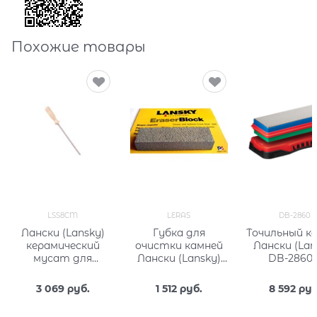
Похожие товары
LSS8CM
LERAS
DB-2860
Лански (Lansky)
Губка для
Точильный к
керамический
очистки камней
Лански (Lan
мусат для
Лански (Lansky)
DB-2860 
заточки ножей
LERAS
алмазны
напылени
3 069
 руб.
1 512
 руб.
8 592
 руб