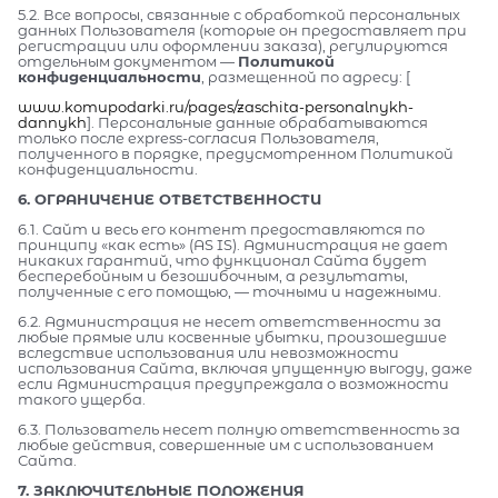
5.2. Все вопросы, связанные с обработкой персональных
данных Пользователя (которые он предоставляет при
регистрации или оформлении заказа), регулируются
отдельным документом —
Политикой
конфиденциальности
, размещенной по адресу: [
www.komupodarki.ru/pages/zaschita-personalnykh-
dannykh
]. Персональные данные обрабатываются
только после express-согласия Пользователя,
полученного в порядке, предусмотренном Политикой
конфиденциальности.
6. ОГРАНИЧЕНИЕ ОТВЕТСТВЕННОСТИ
6.1. Сайт и весь его контент предоставляются по
принципу «как есть» (AS IS). Администрация не дает
никаких гарантий, что функционал Сайта будет
бесперебойным и безошибочным, а результаты,
полученные с его помощью, — точными и надежными.
6.2. Администрация не несет ответственности за
любые прямые или косвенные убытки, произошедшие
вследствие использования или невозможности
использования Сайта, включая упущенную выгоду, даже
если Администрация предупреждала о возможности
такого ущерба.
6.3. Пользователь несет полную ответственность за
любые действия, совершенные им с использованием
Сайта.
7. ЗАКЛЮЧИТЕЛЬНЫЕ ПОЛОЖЕНИЯ