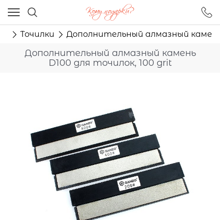
Ваш город - Москва,
угадали?
жи
Точилки
Дополнительный алмазный камень D
ДА
НЕТ
Дополнительный алмазный камень
D100 для точилок, 100 grit