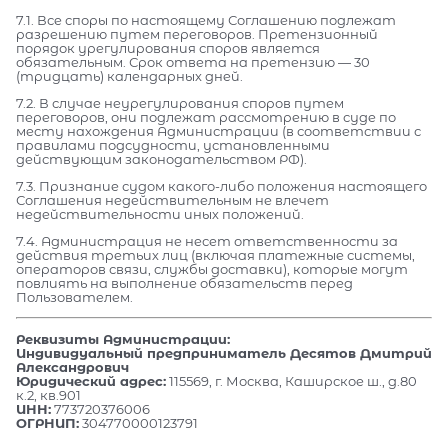
7.1. Все споры по настоящему Соглашению подлежат
разрешению путем переговоров. Претензионный
порядок урегулирования споров является
обязательным. Срок ответа на претензию — 30
(тридцать) календарных дней.
7.2. В случае неурегулирования споров путем
переговоров, они подлежат рассмотрению в суде по
месту нахождения Администрации (в соответствии с
правилами подсудности, установленными
действующим законодательством РФ).
7.3. Признание судом какого-либо положения настоящего
Соглашения недействительным не влечет
недействительности иных положений.
7.4. Администрация не несет ответственности за
действия третьих лиц (включая платежные системы,
операторов связи, службы доставки), которые могут
повлиять на выполнение обязательств перед
Пользователем.
Реквизиты Администрации:
Индивидуальный предприниматель Десятов Дмитрий
Александрович
Юридический адрес:
115569, г. Москва, Каширское ш., д.80
к.2, кв.901
ИНН:
773720376006
ОГРНИП:
304770000123791