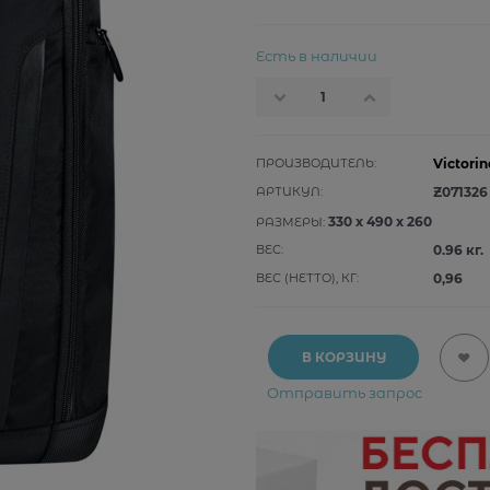
Есть в наличии
ПРОИЗВОДИТЕЛЬ:
Victorin
АРТИКУЛ:
Z071326
330
x
490
x
260
РАЗМЕРЫ:
ВЕС:
0.96
кг.
ВЕС (НЕТТО), КГ:
0,96
В КОРЗИНУ
Отправить запрос