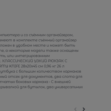
компьютера и со съёмным органайзером,
l имеют в комплекте съёмный органайзер
положен в удобном месте и может быть
те, а некоторые модели также оснащены
сть, или интегрированным
ож. КЛАССИЧЕСКИЙ УЗКИЙ РЮКЗАК С
NIFE 28x20x45 см 0,96 кг 26 л
оутбука с большим количеством карманов
ный отсек для документов, два слота для
тчатых боковых кармана • С внешней
крывалкой для бутылок, два универсальных