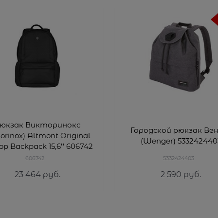
юкзак Викторинокс
Городской рюкзак Вен
torinox) Altmont Original
(Wenger) 533242440
op Backpack 15,6'' 606742
606742
5332424403
23 464
 руб.
2 590
 руб.