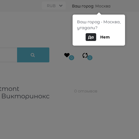
Ваш город:
Москва
Ваш город - Москва,
0
угадали?
Да
Нет
0
0
tmont
0 отзывов
op Викторинокс