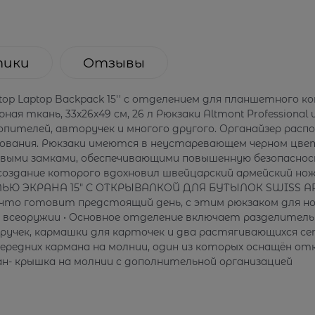
тики
Отзывы
iptop Laptop Backpack 15'' с отделением для планшетного 
ая ткань, 33x26x49 см, 26 л Рюкзаки Altmont Professiona
копителей, авторучек и многого другого. Органайзер рас
зования. Рюкзаки имеются в неустаревающем черном цве
довыми замками, обеспечивающими повышенную безопасно
создание которого вдохновил швейцарский армейский н
ЭКРАНА 15" С ОТКРЫВАЛКОЙ ДЛЯ БУТЫЛОК SWISS ARMY K
что готовит предстоящий день, с этим рюкзаком для н
о всеоружии • Основное отделение включает разделитель
ручек, кармашки для карточек и два растягивающихся се
редних кармана на молнии, один из которых оснащён от
ан- крышка на молнии с дополнительной организацией