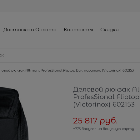
Доставка и Оплата
Контакты
Скидки
овой рюкзак Altmont ProfesSional Fliptop Викторинокс (Victorinox) 602153
Деловой рюкзак Al
ProfesSional Flipt
(Victorinox) 602153
25 817
 руб.
+775 бонусов на бонусную карту