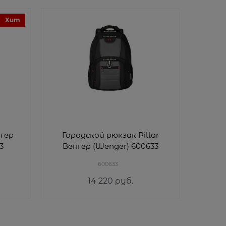
Хит
Рю
гер
Городской рюкзак Pillar
(Vic
3
Венгер (Wenger) 600633
L.W. 
600633
14 220
 руб.