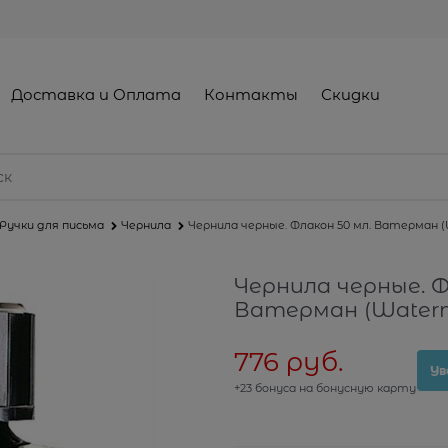
Доставка и Оплата
Контакты
Скидки
Ручки для письма
Чернила
Чернила черные. Флакон 50 мл. Ватерман (
Чернила черные. Ф
Ватерман (Waterm
776
 руб.
Ув
+23 бонуса на бонусную карту