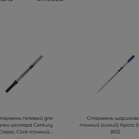
тержень гелевый для
Стержень шариков
учки-роллера Century
тонкий (синий) Кросс (C
Classic, Click тонкий
8512
ный) Кросс (Cross) 8910-1