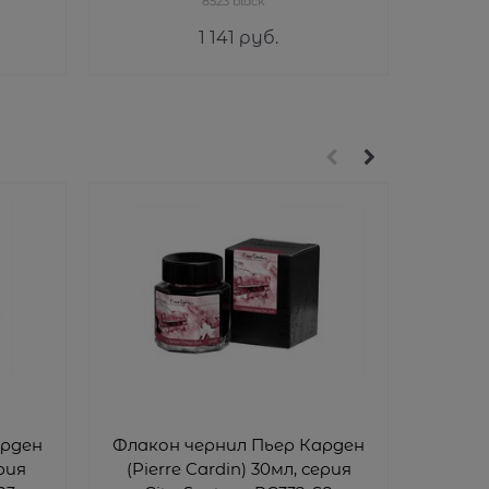
8523 black
1 141
 руб.
арден
Флакон чернил Пьер Карден
Флако
ерия
(Pierre Cardin) 30мл, серия
(Pie