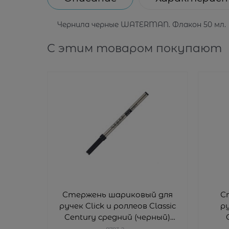
Чернила черные WATERMAN. Флакон 50 мл.
С этим товаром покупают
Стержень шариковый для
С
ручек Click и роллеов Classic
р
Century средний (черный)
Кросс (Cross) 8783-2
(чер