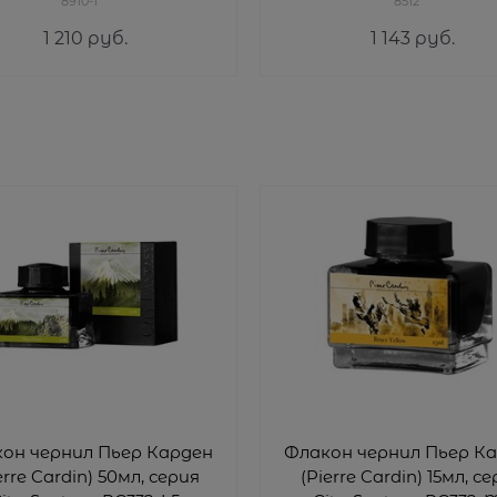
8910-1
8512
1 210
 руб.
1 143
 руб.
он чернил Пьер Карден
Флакон чернил Пьер К
erre Cardin) 50мл, серия
(Pierre Cardin) 15мл, с