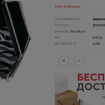
Нет в наличии
ПРОИЗВОДИТЕЛЬ:
Waterm
АРТИКУЛ:
Z03630
70
x
65
x
0
РАЗМЕРЫ:
ВЕС:
0.15
кг.
ВЕС (НЕТТО), КГ:
0,192