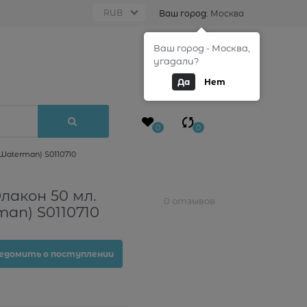
Ваш город:
Москва
Ваш город - Москва,
0
угадали?
Да
Нет
0
0
Waterman) S0110710
лакон 50 мл.
0 отзывов
an) S0110710
едомить о поступлении