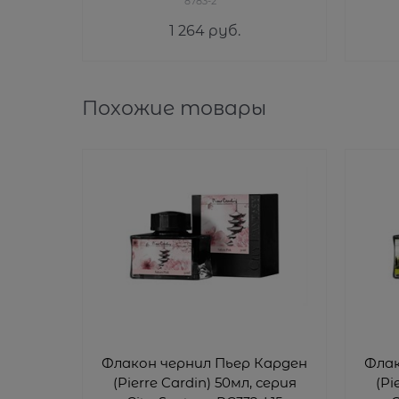
8783-2
1 264
 руб.
Похожие товары
Флакон чернил Пьер Карден
Флак
(Pierre Cardin) 50мл, серия
(Pi