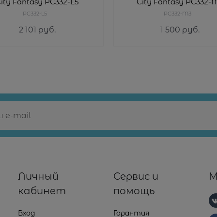
ity Fantasy PC332-L5
City Fantasy PC332-
PC332-L5
PC332-M3
2 101
 руб.
1 500
 руб.
Личный
Сервис и
М
кабинет
помощь
Вход
Гарантия