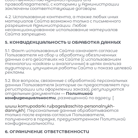
правообладателей, с которыми у Администрации
заключены соответствующие договоры.
4.2. Использование контента, а также любых иных
материалов Сайта возможно только с письменного
разрешения Администрации. Любое
несанкционированное использование материалов
Сайта запрещено.
5. КОНФИДЕНЦИАЛЬНОСТЬ И ОБРАБОТКА ДАННЫХ
5.1. Факт использования Сайта означает согласие
Пользователя на сбор и обработку обезличенных
данных о его действиях на Сайте (с использованием
технологии «cookies» и аналогичных) в целях анализа
аудитории, улучшения работы Сайта и показа целевой
рекламы.
5.2. Все вопросы, связанные с обработкой персональных
данных Пользователя (которые он предоставляет при
регистрации или оформлении заказа), регулируются
отдельным документом —
Политикой
конфиденциальности
, размещенной по адресу: [
www.komupodarki.ru/pages/zaschita-personalnykh-
dannykh
]. Персональные данные обрабатываются
только после express-согласия Пользователя,
полученного в порядке, предусмотренном Политикой
конфиденциальности.
6. ОГРАНИЧЕНИЕ ОТВЕТСТВЕННОСТИ