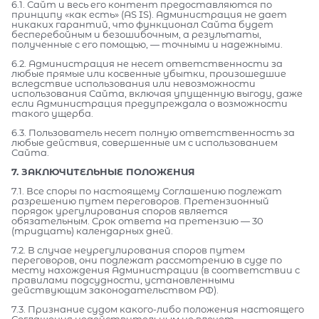
6.1. Сайт и весь его контент предоставляются по
принципу «как есть» (AS IS). Администрация не дает
никаких гарантий, что функционал Сайта будет
бесперебойным и безошибочным, а результаты,
полученные с его помощью, — точными и надежными.
6.2. Администрация не несет ответственности за
любые прямые или косвенные убытки, произошедшие
вследствие использования или невозможности
использования Сайта, включая упущенную выгоду, даже
если Администрация предупреждала о возможности
такого ущерба.
6.3. Пользователь несет полную ответственность за
любые действия, совершенные им с использованием
Сайта.
7. ЗАКЛЮЧИТЕЛЬНЫЕ ПОЛОЖЕНИЯ
7.1. Все споры по настоящему Соглашению подлежат
разрешению путем переговоров. Претензионный
порядок урегулирования споров является
обязательным. Срок ответа на претензию — 30
(тридцать) календарных дней.
7.2. В случае неурегулирования споров путем
переговоров, они подлежат рассмотрению в суде по
месту нахождения Администрации (в соответствии с
правилами подсудности, установленными
действующим законодательством РФ).
7.3. Признание судом какого-либо положения настоящего