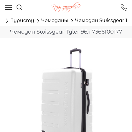
Ваш город - Москва,
угадали?
ки
Туристу
Чемоданы
Чемодан Swissgear Tyl
ДА
НЕТ
Чемодан Swissgear Tyler 96л 7366100177