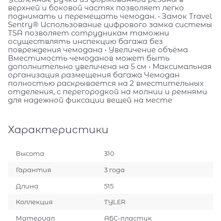
верхней и боковой частях позволяет легко
поднимать и перемещать чемодан. • Замок Travel
Sentry® Использование цифрового замка системы
TSA позволяет сотрудникам таможни
осуществлять инспекцию багажа без
повреждения чемодана • Увеличение объёма
Вместимость чемоданов может быть
дополнительно увеличена на 5 см • Максимальная
организация размещения багажа Чемодан
полностью раскрывается на 2 вместительных
отделения, с перегородкой на молнии и ремнями
для надежной фиксации вещей на месте
Характеристики
Высота
310
Гарантия
3 года
Длина
515
Коллекция
TYLER
Материал
АБС-пластик