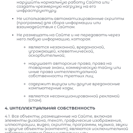
нарушить нормальную работу Сайта или
создать чрезмерную нагрузку на его
инфраструктуру.
Не использовать автоматизированные скрипты
(программы) для сбора информации или
взаимодействия с Сайтом.
Не размещать на Сайте и не передавать через
него любую информацию, которая:
является незаконной, вредоносной,
угрожающей, клеветнической,
оскорбительной;
нарушает авторские права, права на
товарные знаки, коммерческую тайну или
иные права интеллектуальной
собственности третьих лиц;
содержит вирусы или другие вредоносные
компьютерные коды;
является несанкционированной рекламой
(спам).
4. ИНТЕЛЛЕКТУАЛЬНАЯ СОБСТВЕННОСТЬ
4.1. Все объекты, размещенные на Сайте, включая
элементы дизайна, текст, графические изображения,
иллюстрации, видео, скрипты, программы, музыка, звуки
и другие объекты (контент), являются исключительной
собственностью Администрации или