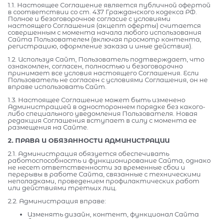
1.1. Настоящее Соглашение является публичной офертой
в соответствии со ст. 437 Гражданского кодекса РФ.
Полное и безоговорочное согласие с условиями
настоящего Соглашения (акцепт оферты) считается
совершенным с момента начала любого использования
Сайта Пользователем (включая просмотр контента,
регистрацию, оформление заказа и иные действия).
1.2. Используя Сайт, Пользователь подтверждает, что
ознакомлен, согласен, полностью и безоговорочно
принимает все условия настоящего Соглашения. Если
Пользователь не согласен с условиями Соглашения, он не
вправе использовать Сайт.
1.3. Настоящее Соглашение может быть изменено
Администрацией в одностороннем порядке без какого-
либо специального уведомления Пользователя. Новая
редакция Соглашения вступает в силу с момента ее
размещения на Сайте.
2. ПРАВА И ОБЯЗАННОСТИ АДМИНИСТРАЦИИ
2.1. Администрация обязуется обеспечивать
работоспособность и функционирование Сайта, однако
не несет ответственности за временные сбои и
перерывы в работе Сайта, связанные с техническими
неполадками, проведением профилактических работ
или действиями третьих лиц.
2.2. Администрация вправе:
Изменять дизайн, контент, функционал Сайта