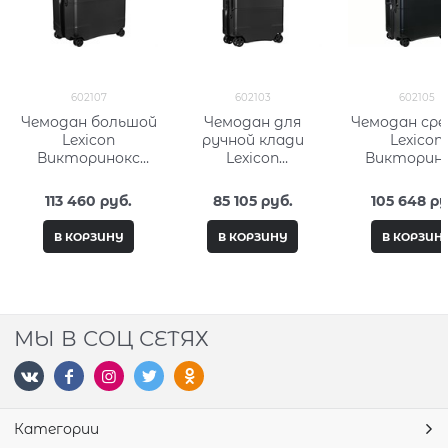
602107
602103
602105
Чемодан большой
Чемодан для
Чемодан сре
Lexicon
ручной клади
Lexicon
Викторинокс
Lexicon
Викторин
(Victorinox) 602107
Викторинокс
(Victorinox) 
(Victorinox) 602103
113 460
 руб.
85 105
 руб.
105 648
 ру
В КОРЗИНУ
В КОРЗИНУ
В КОРЗИН
МЫ В СОЦ СЕТЯХ
Категории