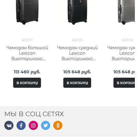
602107
602105
602106
Чемодан большой
Чемодан средний
Чемодан сре
Lexicon
Lexicon
Lexicon
Викторинокс
Викторинокс
Викторин
(Victorinox) 602107
(Victorinox) 602105
(Victorinox) 
113 460
 руб.
105 648
 руб.
105 648
 ру
В КОРЗИНУ
В КОРЗИНУ
В КОРЗИН
МЫ В СОЦ СЕТЯХ