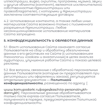
иллюстрации, видео, скрипты, программы, музыка, звуки
и другие объекты (контент), являются исключительной
собственностью Администрации или
правообладателей, с которыми у Администрации
заключены соответствующие договоры.
4.2. Использование контента, а также любых иных
материалов Сайта возможно только с письменного
разрешения Администрации. Любое
несанкционированное использование материалов
Сайта запрещено.
5. КОНФИДЕНЦИАЛЬНОСТЬ И ОБРАБОТКА ДАННЫХ
5.1. Факт использования Сайта означает согласие
Пользователя на сбор и обработку обезличенных
данных о его действиях на Сайте (с использованием
технологии «cookies» и аналогичных) в целях анализа
аудитории, улучшения работы Сайта и показа целевой
рекламы.
5.2. Все вопросы, связанные с обработкой персональных
данных Пользователя (которые он предоставляет при
регистрации или оформлении заказа), регулируются
отдельным документом —
Политикой
конфиденциальности
, размещенной по адресу: [
www.komupodarki.ru/pages/zaschita-personalnykh-
dannykh
]. Персональные данные обрабатываются
только после express-согласия Пользователя,
полученного в порядке, предусмотренном Политикой
конфиденциальности.