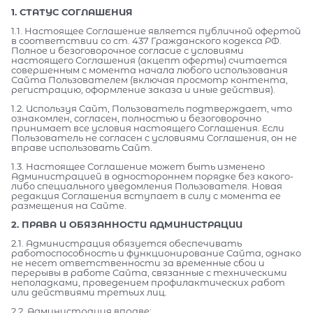
1. СТАТУС СОГЛАШЕНИЯ
1.1. Настоящее Соглашение является публичной офертой
в соответствии со ст. 437 Гражданского кодекса РФ.
Полное и безоговорочное согласие с условиями
настоящего Соглашения (акцепт оферты) считается
совершенным с момента начала любого использования
Сайта Пользователем (включая просмотр контента,
регистрацию, оформление заказа и иные действия).
1.2. Используя Сайт, Пользователь подтверждает, что
ознакомлен, согласен, полностью и безоговорочно
принимает все условия настоящего Соглашения. Если
Пользователь не согласен с условиями Соглашения, он не
вправе использовать Сайт.
1.3. Настоящее Соглашение может быть изменено
Администрацией в одностороннем порядке без какого-
либо специального уведомления Пользователя. Новая
редакция Соглашения вступает в силу с момента ее
размещения на Сайте.
2. ПРАВА И ОБЯЗАННОСТИ АДМИНИСТРАЦИИ
2.1. Администрация обязуется обеспечивать
работоспособность и функционирование Сайта, однако
не несет ответственности за временные сбои и
перерывы в работе Сайта, связанные с техническими
неполадками, проведением профилактических работ
или действиями третьих лиц.
2.2. Администрация вправе: