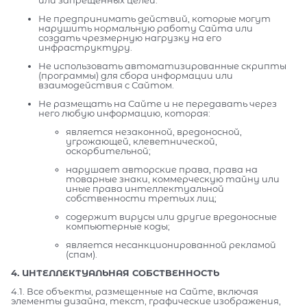
или запрещенных целей.
Не предпринимать действий, которые могут
нарушить нормальную работу Сайта или
создать чрезмерную нагрузку на его
инфраструктуру.
Не использовать автоматизированные скрипты
(программы) для сбора информации или
взаимодействия с Сайтом.
Не размещать на Сайте и не передавать через
него любую информацию, которая:
является незаконной, вредоносной,
угрожающей, клеветнической,
оскорбительной;
нарушает авторские права, права на
товарные знаки, коммерческую тайну или
иные права интеллектуальной
собственности третьих лиц;
содержит вирусы или другие вредоносные
компьютерные коды;
является несанкционированной рекламой
(спам).
4. ИНТЕЛЛЕКТУАЛЬНАЯ СОБСТВЕННОСТЬ
4.1. Все объекты, размещенные на Сайте, включая
элементы дизайна, текст, графические изображения,