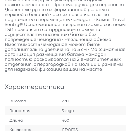
нажатием кнопки • Прочные ручки для переноски
Усиленные ручки из формованной резины в
верхней и боковой частях позволяет легко
поднимать и перемещать чемодан. • Замок Travel
Sentry® Использование цифрового замка системы
TSA позволяет сотрудникам таможни
осуществлять инспекцию багажа без
повреждения чемодана • Увеличение объёма
Вместимость чемоданов может быть
дополнительно увеличена на 5 см • Максимальная
организация размещения багажа Чемодан
полностью раскрывается на 2 вместительных
отделения, с перегородкой на молнии и ремнями
для надежной фиксации вещей на месте
Характеристики
Высота
270
Гарантия
3 года
Длина
460
Коллекция
ADAMS