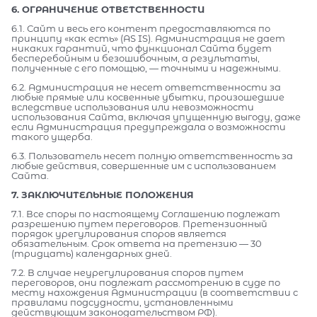
6. ОГРАНИЧЕНИЕ ОТВЕТСТВЕННОСТИ
6.1. Сайт и весь его контент предоставляются по
принципу «как есть» (AS IS). Администрация не дает
никаких гарантий, что функционал Сайта будет
бесперебойным и безошибочным, а результаты,
полученные с его помощью, — точными и надежными.
6.2. Администрация не несет ответственности за
любые прямые или косвенные убытки, произошедшие
вследствие использования или невозможности
использования Сайта, включая упущенную выгоду, даже
если Администрация предупреждала о возможности
такого ущерба.
6.3. Пользователь несет полную ответственность за
любые действия, совершенные им с использованием
Сайта.
7. ЗАКЛЮЧИТЕЛЬНЫЕ ПОЛОЖЕНИЯ
7.1. Все споры по настоящему Соглашению подлежат
разрешению путем переговоров. Претензионный
порядок урегулирования споров является
обязательным. Срок ответа на претензию — 30
(тридцать) календарных дней.
7.2. В случае неурегулирования споров путем
переговоров, они подлежат рассмотрению в суде по
месту нахождения Администрации (в соответствии с
правилами подсудности, установленными
действующим законодательством РФ).