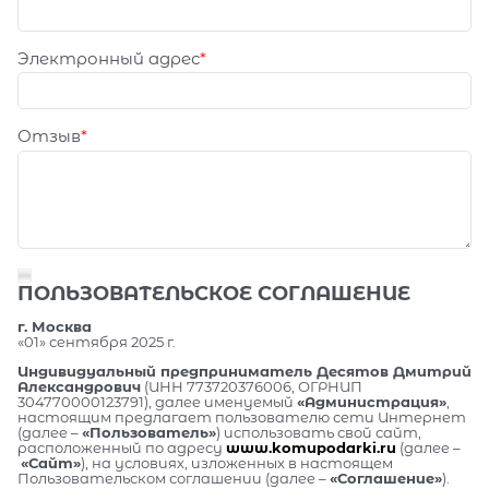
Электронный адрес
Отзыв
ПОЛЬЗОВАТЕЛЬСКОЕ СОГЛАШЕНИЕ
г. Москва
«01» сентября 2025 г.
Индивидуальный предприниматель Десятов Дмитрий
Александрович
(ИНН 773720376006, ОГРНИП
304770000123791), далее именуемый
«Администрация»
,
настоящим предлагает пользователю сети Интернет
(далее –
«Пользователь»
) использовать свой сайт,
расположенный по адресу
www.komupodarki.ru
(далее –
«Сайт»
), на условиях, изложенных в настоящем
Пользовательском соглашении (далее –
«Соглашение»
).