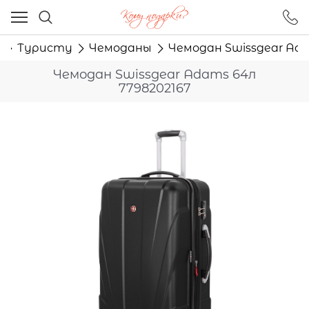
Ваш город - Москва,
угадали?
и
Туристу
Чемоданы
Чемодан Swissgear Ada
ДА
НЕТ
Чемодан Swissgear Adams 64л
7798202167