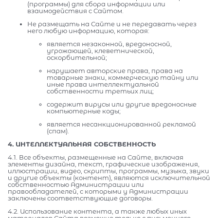
(программы) для сбора информации или
взаимодействия с Сайтом.
Не размещать на Сайте и не передавать через
него любую информацию, которая:
является незаконной, вредоносной,
угрожающей, клеветнической,
оскорбительной;
нарушает авторские права, права на
товарные знаки, коммерческую тайну или
иные права интеллектуальной
собственности третьих лиц;
содержит вирусы или другие вредоносные
компьютерные коды;
является несанкционированной рекламой
(спам).
4. ИНТЕЛЛЕКТУАЛЬНАЯ СОБСТВЕННОСТЬ
4.1. Все объекты, размещенные на Сайте, включая
элементы дизайна, текст, графические изображения,
иллюстрации, видео, скрипты, программы, музыка, звуки
и другие объекты (контент), являются исключительной
собственностью Администрации или
правообладателей, с которыми у Администрации
заключены соответствующие договоры.
4.2. Использование контента, а также любых иных