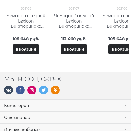
602105
602107
602106
Чемодан средний
Чемодан большой
Чемодан сре
Lexicon
Lexicon
Lexicon
Викторинокс
Викторинокс
Викторин
(Victorinox) 602105
(Victorinox) 602107
(Victorinox) 
105 648
 руб.
113 460
 руб.
105 648
 ру
В КОРЗИНУ
В КОРЗИНУ
В КОРЗИН
МЫ В СОЦ СЕТЯХ
Категории
О компании
Личный кабинет