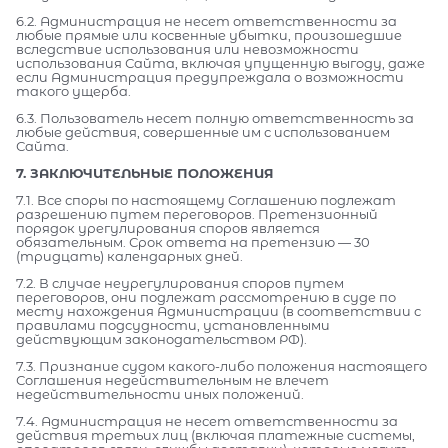
6.2. Администрация не несет ответственности за
любые прямые или косвенные убытки, произошедшие
вследствие использования или невозможности
использования Сайта, включая упущенную выгоду, даже
если Администрация предупреждала о возможности
такого ущерба.
6.3. Пользователь несет полную ответственность за
любые действия, совершенные им с использованием
Сайта.
7. ЗАКЛЮЧИТЕЛЬНЫЕ ПОЛОЖЕНИЯ
7.1. Все споры по настоящему Соглашению подлежат
разрешению путем переговоров. Претензионный
порядок урегулирования споров является
обязательным. Срок ответа на претензию — 30
(тридцать) календарных дней.
7.2. В случае неурегулирования споров путем
переговоров, они подлежат рассмотрению в суде по
месту нахождения Администрации (в соответствии с
правилами подсудности, установленными
действующим законодательством РФ).
7.3. Признание судом какого-либо положения настоящего
Соглашения недействительным не влечет
недействительности иных положений.
7.4. Администрация не несет ответственности за
действия третьих лиц (включая платежные системы,