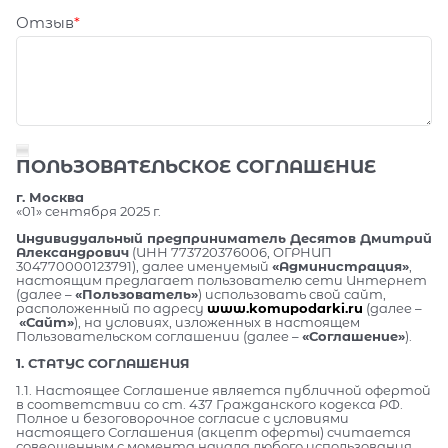
Отзыв
ПОЛЬЗОВАТЕЛЬСКОЕ СОГЛАШЕНИЕ
г. Москва
«01» сентября 2025 г.
Индивидуальный предприниматель Десятов Дмитрий
Александрович
(ИНН 773720376006, ОГРНИП
304770000123791), далее именуемый
«Администрация»
,
настоящим предлагает пользователю сети Интернет
(далее –
«Пользователь»
) использовать свой сайт,
расположенный по адресу
www.komupodarki.ru
(далее –
«Сайт»
), на условиях, изложенных в настоящем
Пользовательском соглашении (далее –
«Соглашение»
).
1. СТАТУС СОГЛАШЕНИЯ
1.1. Настоящее Соглашение является публичной офертой
в соответствии со ст. 437 Гражданского кодекса РФ.
Полное и безоговорочное согласие с условиями
настоящего Соглашения (акцепт оферты) считается
совершенным с момента начала любого использования