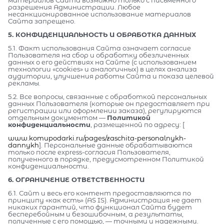
материалов Сайта возможно только с письменного
разрешения Администрации. Любое
несанкционированное использование материалов
Сайта запрещено.
5. КОНФИДЕНЦИАЛЬНОСТЬ И ОБРАБОТКА ДАННЫХ
5.1. Факт использования Сайта означает согласие
Пользователя на сбор и обработку обезличенных
данных о его действиях на Сайте (с использованием
технологии «cookies» и аналогичных) в целях анализа
аудитории, улучшения работы Сайта и показа целевой
рекламы.
5.2. Все вопросы, связанные с обработкой персональных
данных Пользователя (которые он предоставляет при
регистрации или оформлении заказа), регулируются
отдельным документом —
Политикой
конфиденциальности
, размещенной по адресу: [
www.komupodarki.ru/pages/zaschita-personalnykh-
dannykh
]. Персональные данные обрабатываются
только после express-согласия Пользователя,
полученного в порядке, предусмотренном Политикой
конфиденциальности.
6. ОГРАНИЧЕНИЕ ОТВЕТСТВЕННОСТИ
6.1. Сайт и весь его контент предоставляются по
принципу «как есть» (AS IS). Администрация не дает
никаких гарантий, что функционал Сайта будет
бесперебойным и безошибочным, а результаты,
полученные с его помощью, — точными и надежными.