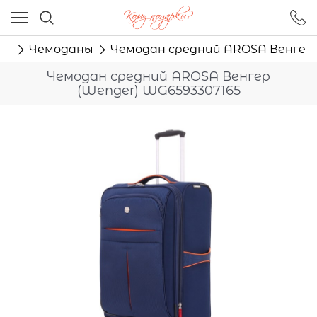
Ваш город - Москва,
угадали?
ту
Чемоданы
Чемодан средний AROSA Венгер 
ДА
НЕТ
Чемодан средний AROSA Венгер
(Wenger) WG6593307165