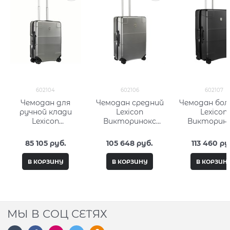
602104
602106
602107
Чемодан для
Чемодан средний
Чемодан бо
ручной клади
Lexicon
Lexicon
Lexicon
Викторинокс
Викторин
Викторинокс
(Victorinox) 602106
(Victorinox) 
(Victorinox) 602104
85 105
 руб.
105 648
 руб.
113 460
 ру
В КОРЗИНУ
В КОРЗИНУ
В КОРЗИН
МЫ В СОЦ СЕТЯХ