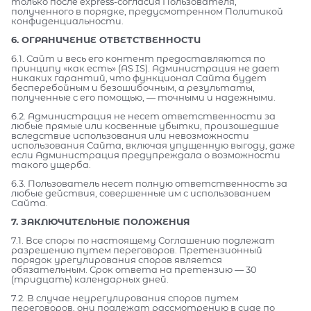
только после express-согласия Пользователя,
полученного в порядке, предусмотренном Политикой
конфиденциальности.
6. ОГРАНИЧЕНИЕ ОТВЕТСТВЕННОСТИ
6.1. Сайт и весь его контент предоставляются по
принципу «как есть» (AS IS). Администрация не дает
никаких гарантий, что функционал Сайта будет
бесперебойным и безошибочным, а результаты,
полученные с его помощью, — точными и надежными.
6.2. Администрация не несет ответственности за
любые прямые или косвенные убытки, произошедшие
вследствие использования или невозможности
использования Сайта, включая упущенную выгоду, даже
если Администрация предупреждала о возможности
такого ущерба.
6.3. Пользователь несет полную ответственность за
любые действия, совершенные им с использованием
Сайта.
7. ЗАКЛЮЧИТЕЛЬНЫЕ ПОЛОЖЕНИЯ
7.1. Все споры по настоящему Соглашению подлежат
разрешению путем переговоров. Претензионный
порядок урегулирования споров является
обязательным. Срок ответа на претензию — 30
(тридцать) календарных дней.
7.2. В случае неурегулирования споров путем
переговоров, они подлежат рассмотрению в суде по