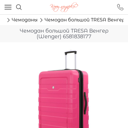
Ваш город - Москва,
угадали?
ту
Чемоданы
Чемодан большой TRESA Венгер (
ДА
НЕТ
Чемодан большой TRESA Венгер
(Wenger) 6581838177