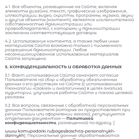
4.1. Все объекты, размещенные на Сайте, включая
элементы дизайна, текст, графические изображения,
иллюстрации, видео, скрипты, программы, музыка, звуки
и другие объекты (контент), являются исключительной
собственностью Администрации или
правообладателей, с которыми у Администрации
заключены соответствующие договоры.
4.2. Использование контента, а также любых иных
материалов Сайта возможно только с письменного
разрешения Администрации. Любое
несанкционированное использование материалов
Сайта запрещено.
5. КОНФИДЕНЦИАЛЬНОСТЬ И ОБРАБОТКА ДАННЫХ
5.1. Факт использования Сайта означает согласие
Пользователя на сбор и обработку обезличенных
данных о его действиях на Сайте (с использованием
технологии «cookies» и аналогичных) в целях анализа
аудитории, улучшения работы Сайта и показа целевой
рекламы.
5.2. Все вопросы, связанные с обработкой персональных
данных Пользователя (которые он предоставляет при
регистрации или оформлении заказа), регулируются
отдельным документом —
Политикой
конфиденциальности
, размещенной по адресу: [
www.komupodarki.ru/pages/zaschita-personalnykh-
dannykh
]. Персональные данные обрабатываются