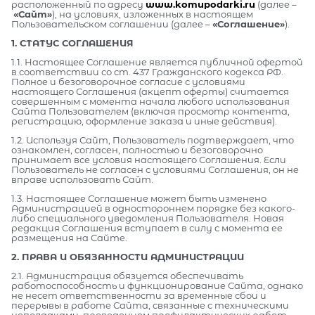
расположенный по адресу
www.komupodarki.ru
(далее –
«Сайт»
), на условиях, изложенных в настоящем
Пользовательском соглашении (далее –
«Соглашение»
).
1. СТАТУС СОГЛАШЕНИЯ
1.1. Настоящее Соглашение является публичной офертой
в соответствии со ст. 437 Гражданского кодекса РФ.
Полное и безоговорочное согласие с условиями
настоящего Соглашения (акцепт оферты) считается
совершенным с момента начала любого использования
Сайта Пользователем (включая просмотр контента,
регистрацию, оформление заказа и иные действия).
1.2. Используя Сайт, Пользователь подтверждает, что
ознакомлен, согласен, полностью и безоговорочно
принимает все условия настоящего Соглашения. Если
Пользователь не согласен с условиями Соглашения, он не
вправе использовать Сайт.
1.3. Настоящее Соглашение может быть изменено
Администрацией в одностороннем порядке без какого-
либо специального уведомления Пользователя. Новая
редакция Соглашения вступает в силу с момента ее
размещения на Сайте.
2. ПРАВА И ОБЯЗАННОСТИ АДМИНИСТРАЦИИ
2.1. Администрация обязуется обеспечивать
работоспособность и функционирование Сайта, однако
не несет ответственности за временные сбои и
перерывы в работе Сайта, связанные с техническими