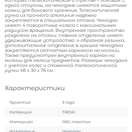
которых телескопическая и третья – боковая. С
одной стороны, на чемодане имеются защитные
ножки, для бокового хранения. Телескопическая
ручка из прочного алюминия надёжно
закрепляется в специальном отсеке. Чемодан
имеет 4 поворотные колеса с максимальным
радиусом вращения. Внутреннее пространство
разделено на отсеки: главное отделение имеет
удерживающие устройство: х-образная резинка,
дополнительное отделение в крышке чемодана
закрепляется сетчатым карманом на молнии.
Также предусмотрен внутренний карман на
молнии для мелких предметов. Размеры чемодана
с учетом колес и сложенной телескопической
ручки 48 х 30 х 76 см.
Характеристики
Гарантия
3 года
Коллекция
TRESA
Материал
АБС-пластик
Назначение
Чемодан