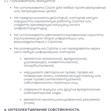
3.2. Пользователь обязуется:
Не использовать Сайт для любых противоправных
или запрещенных целей.
Не предпринимать действий, которые могут
нарушить нормальную работу Сайта или
создать чрезмерную нагрузку на его
инфраструктуру.
Не использовать автоматизированные скрипты
(программы) для сбора информации или
взаимодействия с Сайтом.
Не размещать на Сайте и не передавать через
него любую информацию, которая:
является незаконной, вредоносной,
угрожающей, клеветнической,
оскорбительной;
нарушает авторские права, права на
товарные знаки, коммерческую тайну или
иные права интеллектуальной
собственности третьих лиц;
содержит вирусы или другие вредоносные
компьютерные коды;
является несанкционированной рекламой
(спам).
4. ИНТЕЛЛЕКТУАЛЬНАЯ СОБСТВЕННОСТЬ