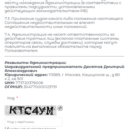
месту нахождения Администрации (в соответствии с
правилами подсудности, установленными
действующим законодательством РФ).
7.3. Признание судом какого-либо положения настоящего
Соглашения недействительным не влечет
недействительности иных положений.
7.4. Администрация не несет ответственности за
действия третьих лиц (включая платежные системы,
операторов связи, службы доставки), которые могут
повлиять на выполнение обязательств перед
Пользователем.
Реквизиты Администрации:
Индивидуальный предприниматель Десятов Дмитрий
Александрович
Юридический адрес:
115569, г. Москва, Каширское ш., д.80
к.2, кв.901
ИНН:
773720376006
ОГРНИП:
304770000123791
Код
* буквы на русском языке