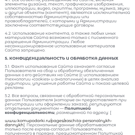
элементы дизайна, текст, графические изображения,
иллюстрации, видео, скрипты, программы, музыка, звуки
и другие объекты (контент), являются исключительной
собственностью Администрации или
правообладателей, с которыми у Администрации
заключены соответствующие договоры.
4.2. Использование контента, а также любых иных
материалов Сайта возможно только с письменного
разрешения Администрации. Любое
несанкционированное использование материалов
Сайта запрещено.
5. КОНФИДЕНЦИАЛЬНОСТЬ И ОБРАБОТКА ДАННЫХ
5.1. Факт использования Сайта означает согласие
Пользователя на сбор и обработку обезличенных
данных о его действиях на Сайте (с использованием
технологии «cookies» и аналогичных) в целях анализа
аудитории, улучшения работы Сайта и показа целевой
рекламы.
5.2. Все вопросы, связанные с обработкой персональных
данных Пользователя (которые он предоставляет при
регистрации или оформлении заказа), регулируются
отдельным документом —
Политикой
конфиденциальности
, размещенной по адресу: [
www.komupodarki.ru/pages/zaschita-personalnykh-
dannykh
]. Персональные данные обрабатываются
только после express-согласия Пользователя,
полученного в порядке, предусмотренном Политикой