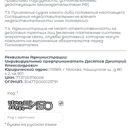
правилами подсудности, установленными
действующим законодательством РФ).
7.3. Признание судом какого-либо положения настоящего
Соглашения недействительным не влечет
недействительности иных положений.
7.4. Администрация не несет ответственности за
действия третьих лиц (включая платежные системы,
операторов связи, службы доставки), которые могут
повлиять на выполнение обязательств перед
Пользователем.
Реквизиты Администрации:
Индивидуальный предприниматель Десятов Дмитрий
Александрович
Юридический адрес:
115569, г. Москва, Каширское ш., д.80
к.2, кв.901
ИНН:
773720376006
ОГРНИП:
304770000123791
Код
* буквы на русском языке