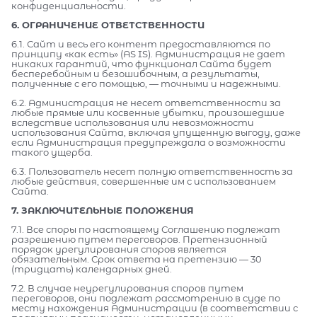
конфиденциальности.
6. ОГРАНИЧЕНИЕ ОТВЕТСТВЕННОСТИ
6.1. Сайт и весь его контент предоставляются по
принципу «как есть» (AS IS). Администрация не дает
никаких гарантий, что функционал Сайта будет
бесперебойным и безошибочным, а результаты,
полученные с его помощью, — точными и надежными.
6.2. Администрация не несет ответственности за
любые прямые или косвенные убытки, произошедшие
вследствие использования или невозможности
использования Сайта, включая упущенную выгоду, даже
если Администрация предупреждала о возможности
такого ущерба.
6.3. Пользователь несет полную ответственность за
любые действия, совершенные им с использованием
Сайта.
7. ЗАКЛЮЧИТЕЛЬНЫЕ ПОЛОЖЕНИЯ
7.1. Все споры по настоящему Соглашению подлежат
разрешению путем переговоров. Претензионный
порядок урегулирования споров является
обязательным. Срок ответа на претензию — 30
(тридцать) календарных дней.
7.2. В случае неурегулирования споров путем
переговоров, они подлежат рассмотрению в суде по
месту нахождения Администрации (в соответствии с