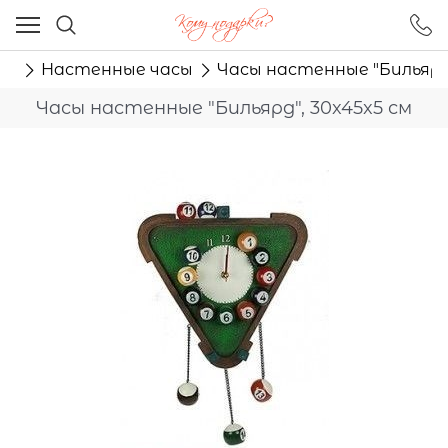
Ваш город - Москва,
угадали?
ые
Настенные часы
Часы настенные "Бильярд"
ДА
НЕТ
Часы настенные "Бильярд", 30x45x5 см