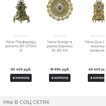
BP-27040-D
AL-82-104
BP-27018-D
Часы Перфорадо,
Часы-блюдо в
Часы Дон Луи c
золото BP-27040-
рамке Барокко
женски
D
AL-82-104
профиле
каминны
бронзовые 
27018-D
60 405
 руб.
18 690
 руб.
46 405
 ру
В КОРЗИНУ
В КОРЗИНУ
В КОРЗИН
МЫ В СОЦ СЕТЯХ