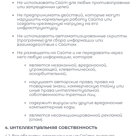
Не использовать Сайт для любых противоправных
или запрещенных целей.
Не предпринимать действий, которые могут
нарушить нормальную работу Сайта или
создать чрезмерную нагрузку на его
инфраструктуру.
Не использовать автоматизированные скрипты
(программы) для сбора информации или
взаимодействия с Сайтом.
Не размещать на Сайте и не передавать через
него любую информацию, которая:
является незаконной, вредоносной,
угрожающей, клеветнической,
оскорбительной;
нарушает авторские права, права на
товарные знаки, коммерческую тайну или
иные права интеллектуальной
собственности третьих лиц;
содержит вирусы или другие вредоносные
компьютерные коды;
является несанкционированной рекламой
(спам).
4. ИНТЕЛЛЕКТУАЛЬНАЯ СОБСТВЕННОСТЬ
4.1. Все объекты, размещенные на Сайте, включая