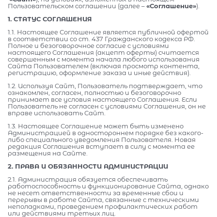
Пользовательском соглашении (далее –
«Соглашение»
).
1. СТАТУС СОГЛАШЕНИЯ
1.1. Настоящее Соглашение является публичной офертой
в соответствии со ст. 437 Гражданского кодекса РФ.
Полное и безоговорочное согласие с условиями
настоящего Соглашения (акцепт оферты) считается
совершенным с момента начала любого использования
Сайта Пользователем (включая просмотр контента,
регистрацию, оформление заказа и иные действия).
1.2. Используя Сайт, Пользователь подтверждает, что
ознакомлен, согласен, полностью и безоговорочно
принимает все условия настоящего Соглашения. Если
Пользователь не согласен с условиями Соглашения, он не
вправе использовать Сайт.
1.3. Настоящее Соглашение может быть изменено
Администрацией в одностороннем порядке без какого-
либо специального уведомления Пользователя. Новая
редакция Соглашения вступает в силу с момента ее
размещения на Сайте.
2. ПРАВА И ОБЯЗАННОСТИ АДМИНИСТРАЦИИ
2.1. Администрация обязуется обеспечивать
работоспособность и функционирование Сайта, однако
не несет ответственности за временные сбои и
перерывы в работе Сайта, связанные с техническими
неполадками, проведением профилактических работ
или действиями третьих лиц.