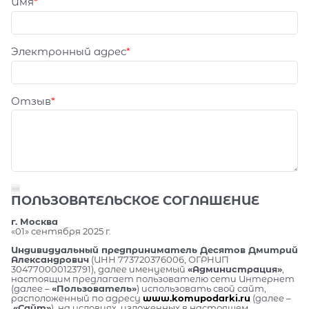
Имя
Электронный адрес
Отзыв
ПОЛЬЗОВАТЕЛЬСКОЕ СОГЛАШЕНИЕ
г. Москва
«01» сентября 2025 г.
Индивидуальный предприниматель Десятов Дмитрий
Александрович
(ИНН 773720376006, ОГРНИП
304770000123791), далее именуемый
«Администрация»
,
настоящим предлагает пользователю сети Интернет
(далее –
«Пользователь»
) использовать свой сайт,
расположенный по адресу
www.komupodarki.ru
(далее –
«Сайт»
), на условиях, изложенных в настоящем