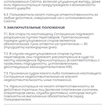
использования Сайта, включая упущенную выгоду, даже
если Администрация предупреждала о возможности
такого ущерба.
6.3. Пользователь несет полную ответственность за
любые действия, совершенные им с использованием
Сайта.
7. ЗАКЛЮЧИТЕЛЬНЫЕ ПОЛОЖЕНИЯ
7.1. Все споры по настоящему Соглашению подлежат
разрешению путем переговоров. Претензионный
порядок урегулирования споров является
обязательным. Срок ответа на претензию — 30
(тридцать) календарных дней.
7.2. В случае неурегулирования споров путем
переговоров, они подлежат рассмотрению в суде по
месту нахождения Администрации (в соответствии с
правилами подсудности, установленными
действующим законодательством РФ).
7.3. Признание судом какого-либо положения настоящего
Соглашения недействительным не влечет
недействительности иных положений.
7.4. Администрация не несет ответственности за
действия третьих лиц (включая платежные системы,
операторов связи, службы доставки), которые могут
повлиять на выполнение обязательств перед
Пользователем.