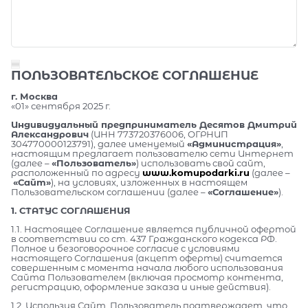
ПОЛЬЗОВАТЕЛЬСКОЕ СОГЛАШЕНИЕ
г. Москва
«01» сентября 2025 г.
Индивидуальный предприниматель Десятов Дмитрий
Александрович
(ИНН 773720376006, ОГРНИП
304770000123791), далее именуемый
«Администрация»
,
настоящим предлагает пользователю сети Интернет
(далее –
«Пользователь»
) использовать свой сайт,
расположенный по адресу
www.komupodarki.ru
(далее –
«Сайт»
), на условиях, изложенных в настоящем
Пользовательском соглашении (далее –
«Соглашение»
).
1. СТАТУС СОГЛАШЕНИЯ
1.1. Настоящее Соглашение является публичной офертой
в соответствии со ст. 437 Гражданского кодекса РФ.
Полное и безоговорочное согласие с условиями
настоящего Соглашения (акцепт оферты) считается
совершенным с момента начала любого использования
Сайта Пользователем (включая просмотр контента,
регистрацию, оформление заказа и иные действия).
1.2. Используя Сайт, Пользователь подтверждает, что