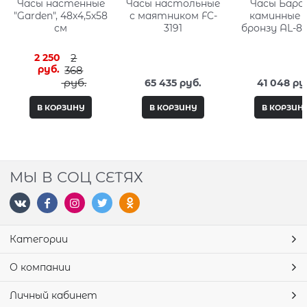
Часы настенные
Часы настольные
Часы Баро
"Garden", 48x4,5x58
с маятником FC-
каминные 
см
3191
бронзу AL-82
ANT
2 250
2
 руб.
368
 руб.
65 435
 руб.
41 048
 ру
В КОРЗИНУ
В КОРЗИНУ
В КОРЗИН
МЫ В СОЦ СЕТЯХ
Категории
О компании
Личный кабинет