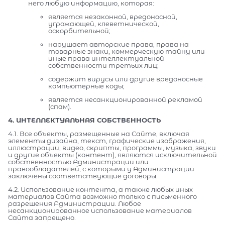
него любую информацию, которая:
является незаконной, вредоносной,
угрожающей, клеветнической,
оскорбительной;
нарушает авторские права, права на
товарные знаки, коммерческую тайну или
иные права интеллектуальной
собственности третьих лиц;
содержит вирусы или другие вредоносные
компьютерные коды;
является несанкционированной рекламой
(спам).
4. ИНТЕЛЛЕКТУАЛЬНАЯ СОБСТВЕННОСТЬ
4.1. Все объекты, размещенные на Сайте, включая
элементы дизайна, текст, графические изображения,
иллюстрации, видео, скрипты, программы, музыка, звуки
и другие объекты (контент), являются исключительной
собственностью Администрации или
правообладателей, с которыми у Администрации
заключены соответствующие договоры.
4.2. Использование контента, а также любых иных
материалов Сайта возможно только с письменного
разрешения Администрации. Любое
несанкционированное использование материалов
Сайта запрещено.