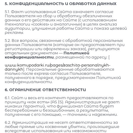
5. КОНФИДЕНЦИАЛЬНОСТЬ И ОБРАБОТКА ДАННЫХ
5.1. Факт использования Сайта означает согласие
Пользователя на сбор и обработку обезличенных
данных о его действиях на Сайте (с использованием
технологии «cookies» и аналогичных) в целях анализа
аудитории, улучшения работы Сайта и показа целевой
рекламы.
5.2. Все вопросы, связанные с обработкой персональных
данных Пользователя (которые он предоставляет при
регистрации или оформлении заказа), регулируются
отдельным документом —
Политикой
конфиденциальности
, размещенной по адресу: [
www.komupodarki.ru/pages/zaschita-personalnykh-
dannykh
]. Персональные данные обрабатываются
только после express-согласия Пользователя,
полученного в порядке, предусмотренном Политикой
конфиденциальности.
6. ОГРАНИЧЕНИЕ ОТВЕТСТВЕННОСТИ
6.1. Сайт и весь его контент предоставляются по
принципу «как есть» (AS IS). Администрация не дает
никаких гарантий, что функционал Сайта будет
бесперебойным и безошибочным, а результаты,
полученные с его помощью, — точными и надежными.
6.2. Администрация не несет ответственности за
любые прямые или косвенные убытки, произошедшие
вследствие использования или невозможности