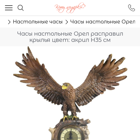
Ваш город - Москва,
угадали?
ые
Настольные часы
Часы настольные Орел р
ДА
НЕТ
Часы настольные Орел расправил
крылья цвет: акрил Н35 см