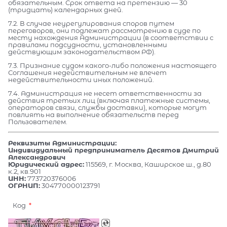
обязательным. Срок ответа на претензию — 30
(тридцать) календарных дней.
7.2. В случае неурегулирования споров путем
переговоров, они подлежат рассмотрению в суде по
месту нахождения Администрации (в соответствии с
правилами подсудности, установленными
действующим законодательством РФ).
7.3. Признание судом какого-либо положения настоящего
Соглашения недействительным не влечет
недействительности иных положений.
7.4. Администрация не несет ответственности за
действия третьих лиц (включая платежные системы,
операторов связи, службы доставки), которые могут
повлиять на выполнение обязательств перед
Пользователем.
Реквизиты Администрации:
Индивидуальный предприниматель Десятов Дмитрий
Александрович
Юридический адрес:
115569, г. Москва, Каширское ш., д.80
к.2, кв.901
ИНН:
773720376006
ОГРНИП:
304770000123791
Код