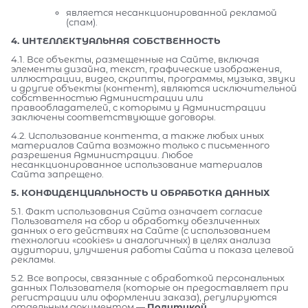
является несанкционированной рекламой
(спам).
4. ИНТЕЛЛЕКТУАЛЬНАЯ СОБСТВЕННОСТЬ
4.1. Все объекты, размещенные на Сайте, включая
элементы дизайна, текст, графические изображения,
иллюстрации, видео, скрипты, программы, музыка, звуки
и другие объекты (контент), являются исключительной
собственностью Администрации или
правообладателей, с которыми у Администрации
заключены соответствующие договоры.
4.2. Использование контента, а также любых иных
материалов Сайта возможно только с письменного
разрешения Администрации. Любое
несанкционированное использование материалов
Сайта запрещено.
5. КОНФИДЕНЦИАЛЬНОСТЬ И ОБРАБОТКА ДАННЫХ
5.1. Факт использования Сайта означает согласие
Пользователя на сбор и обработку обезличенных
данных о его действиях на Сайте (с использованием
технологии «cookies» и аналогичных) в целях анализа
аудитории, улучшения работы Сайта и показа целевой
рекламы.
5.2. Все вопросы, связанные с обработкой персональных
данных Пользователя (которые он предоставляет при
регистрации или оформлении заказа), регулируются
отдельным документом —
Политикой