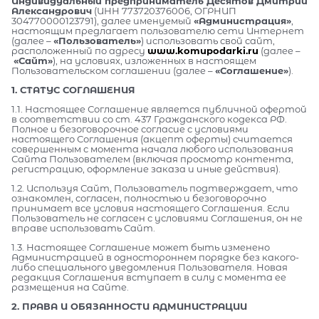
Индивидуальный предприниматель Десятов Дмитрий
Александрович
(ИНН 773720376006, ОГРНИП
304770000123791), далее именуемый
«Администрация»
,
настоящим предлагает пользователю сети Интернет
(далее –
«Пользователь»
) использовать свой сайт,
расположенный по адресу
www.komupodarki.ru
(далее –
«Сайт»
), на условиях, изложенных в настоящем
Пользовательском соглашении (далее –
«Соглашение»
).
1. СТАТУС СОГЛАШЕНИЯ
1.1. Настоящее Соглашение является публичной офертой
в соответствии со ст. 437 Гражданского кодекса РФ.
Полное и безоговорочное согласие с условиями
настоящего Соглашения (акцепт оферты) считается
совершенным с момента начала любого использования
Сайта Пользователем (включая просмотр контента,
регистрацию, оформление заказа и иные действия).
1.2. Используя Сайт, Пользователь подтверждает, что
ознакомлен, согласен, полностью и безоговорочно
принимает все условия настоящего Соглашения. Если
Пользователь не согласен с условиями Соглашения, он не
вправе использовать Сайт.
1.3. Настоящее Соглашение может быть изменено
Администрацией в одностороннем порядке без какого-
либо специального уведомления Пользователя. Новая
редакция Соглашения вступает в силу с момента ее
размещения на Сайте.
2. ПРАВА И ОБЯЗАННОСТИ АДМИНИСТРАЦИИ