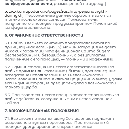
конфиденциальности
, размещенной по адресу: [
www.komupodarki.ru/pages/zaschita-personalnykh-
dannykh
]. Персональные данные обрабатываются
только после express-согласия Пользователя,
полученного в порядке, предусмотренном Политикой
конфиденциальности.
6. ОГРАНИЧЕНИЕ ОТВЕТСТВЕННОСТИ
6.1. Сайт и весь его контент предоставляются по
принципу «как есть» (AS IS). Администрация не дает
никаких гарантий, что функционал Сайта будет
бесперебойным и безошибочным, а результаты,
полученные с его помощью, — точными и надежными.
6.2. Администрация не несет ответственности за
любые прямые или косвенные убытки, произошедшие
вследствие использования или невозможности
использования Сайта, включая упущенную выгоду, даже
если Администрация предупреждала о возможности
такого ущерба.
6.3. Пользователь несет полную ответственность за
любые действия, совершенные им с использованием
Сайта.
7. ЗАКЛЮЧИТЕЛЬНЫЕ ПОЛОЖЕНИЯ
7.1. Все споры по настоящему Соглашению подлежат
разрешению путем переговоров. Претензионный
порядок урегулирования споров является