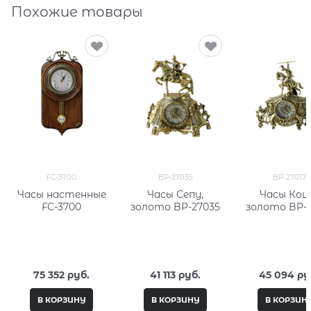
Похожие товары
FC-3700
BP-27035
BP-27017
Часы настенные
Часы Сепу,
Часы Кош
FC-3700
золото BP-27035
золото BP-2
75 352
 руб.
41 113
 руб.
45 094
 ру
В КОРЗИНУ
В КОРЗИНУ
В КОРЗИН