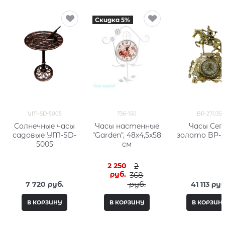
Скидка 5%
YM-SD-5005
736-150
BP-27035
Солнечные часы
Часы настенные
Часы Сеп
садовые YM-SD-
"Garden", 48x4,5x58
золото BP-2
5005
см
2 250
2
 руб.
368
 руб.
7 720
 руб.
41 113
 руб
В КОРЗИНУ
В КОРЗИНУ
В КОРЗИН