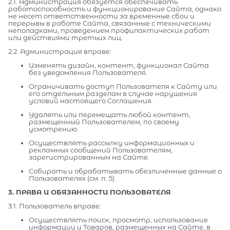
2.1. Администрация обязуется обеспечивать
работоспособность и функционирование Сайта, однако
не несет ответственности за временные сбои и
перерывы в работе Сайта, связанные с техническими
неполадками, проведением профилактических работ
или действиями третьих лиц.
2.2. Администрация вправе:
Изменять дизайн, контент, функционал Сайта
без уведомления Пользователя.
Ограничивать доступ Пользователя к Сайту или
его отдельным разделам в случае нарушения
условий настоящего Соглашения.
Удалять или перемещать любой контент,
размещенный Пользователем, по своему
усмотрению.
Осуществлять рассылку информационных и
рекламных сообщений Пользователям,
зарегистрированным на Сайте.
Собирать и обрабатывать обезличенные данные о
Пользователях (см. п. 5).
3. ПРАВА И ОБЯЗАННОСТИ ПОЛЬЗОВАТЕЛЯ
3.1. Пользователь вправе:
Осуществлять поиск, просмотр, использование
информации и Товаров, размещенных на Сайте, в