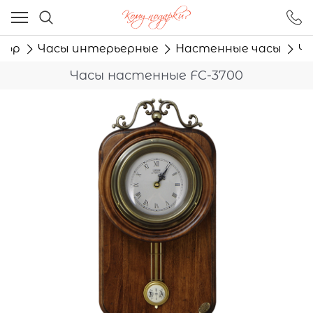
Ваш город - Москва,
угадали?
кор
Часы интерьерные
Настенные часы
Ча
ДА
НЕТ
Часы настенные FC-3700