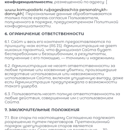
конфиденциальности
, размещенной по адресу: [
www.komupodarki.ru/pages/zaschita-personalnykh-
dannykh
]. Персональные данные обрабатываются
только после express-согласия Пользователя,
полученного в порядке, предусмотренном Политикой
конфиденциальности.
6. ОГРАНИЧЕНИЕ ОТВЕТСТВЕННОСТИ
6.1. Сайт и весь его контент предоставляются по
принципу «как есть» (AS IS). Администрация не дает
никаких гарантий, что функционал Сайта будет
бесперебойным и безошибочным, а результаты,
полученные с его помощью, — точными и надежными.
6.2. Администрация не несет ответственности за
любые прямые или косвенные убытки, произошедшие
вследствие использования или невозможности
использования Сайта, включая упущенную выгоду, даже
если Администрация предупреждала о возможности
такого ущерба.
6.3. Пользователь несет полную ответственность за
любые действия, совершенные им с использованием
Сайта.
7. ЗАКЛЮЧИТЕЛЬНЫЕ ПОЛОЖЕНИЯ
7.1. Все споры по настоящему Соглашению подлежат
разрешению путем переговоров. Претензионный
порядок урегулирования споров является
обязательным. Срок ответа на претензию — 30