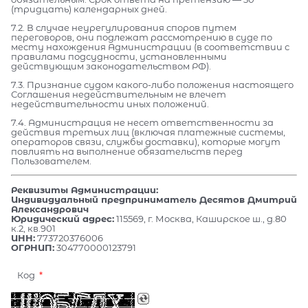
(тридцать) календарных дней.
7.2. В случае неурегулирования споров путем
переговоров, они подлежат рассмотрению в суде по
месту нахождения Администрации (в соответствии с
правилами подсудности, установленными
действующим законодательством РФ).
7.3. Признание судом какого-либо положения настоящего
Соглашения недействительным не влечет
недействительности иных положений.
7.4. Администрация не несет ответственности за
действия третьих лиц (включая платежные системы,
операторов связи, службы доставки), которые могут
повлиять на выполнение обязательств перед
Пользователем.
Реквизиты Администрации:
Индивидуальный предприниматель Десятов Дмитрий
Александрович
Юридический адрес:
115569, г. Москва, Каширское ш., д.80
к.2, кв.901
ИНН:
773720376006
ОГРНИП:
304770000123791
Код