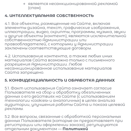
является несанкционированной рекламой
(спам).
4. ИНТЕЛЛЕКТУАЛЬНАЯ СОБСТВЕННОСТЬ
4.1. Все объекты, размещенные на Сайте, включая
элементы дизайна, текст, графические изображения,
иллюстрации, видео, скрипты, программы, музыка, звуки
и другие объекты (контент), являются исключительной
собственностью Администрации или
правообладателей, с которыми у Администрации
заключены соответствующие договоры.
4.2. Использование контента, а также любых иных
материалов Сайта возможно только с письменного
разрешения Администрации. Любое
несанкционированное использование материалов
Сайта запрещено.
5. КОНФИДЕНЦИАЛЬНОСТЬ И ОБРАБОТКА ДАННЫХ
5.1. Факт использования Сайта означает согласие
Пользователя на сбор и обработку обезличенных
данных о его действиях на Сайте (с использованием
технологии «cookies» и аналогичных) в целях анализа
аудитории, улучшения работы Сайта и показа целевой
рекламы.
5.2. Все вопросы, связанные с обработкой персональных
данных Пользователя (которые он предоставляет при
регистрации или оформлении заказа), регулируются
отдельным документом —
Политикой