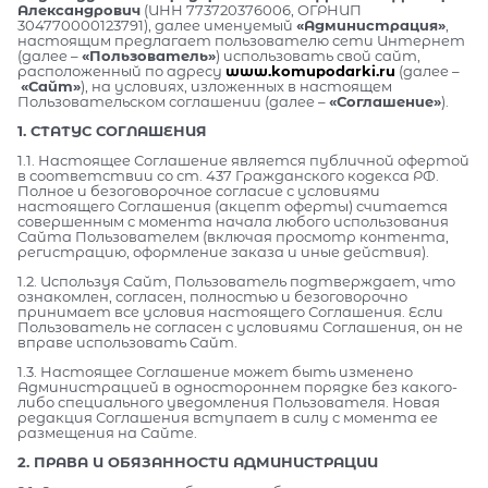
Александрович
(ИНН 773720376006, ОГРНИП
304770000123791), далее именуемый
«Администрация»
,
настоящим предлагает пользователю сети Интернет
(далее –
«Пользователь»
) использовать свой сайт,
расположенный по адресу
www.komupodarki.ru
(далее –
«Сайт»
), на условиях, изложенных в настоящем
Пользовательском соглашении (далее –
«Соглашение»
).
1. СТАТУС СОГЛАШЕНИЯ
1.1. Настоящее Соглашение является публичной офертой
в соответствии со ст. 437 Гражданского кодекса РФ.
Полное и безоговорочное согласие с условиями
настоящего Соглашения (акцепт оферты) считается
совершенным с момента начала любого использования
Сайта Пользователем (включая просмотр контента,
регистрацию, оформление заказа и иные действия).
1.2. Используя Сайт, Пользователь подтверждает, что
ознакомлен, согласен, полностью и безоговорочно
принимает все условия настоящего Соглашения. Если
Пользователь не согласен с условиями Соглашения, он не
вправе использовать Сайт.
1.3. Настоящее Соглашение может быть изменено
Администрацией в одностороннем порядке без какого-
либо специального уведомления Пользователя. Новая
редакция Соглашения вступает в силу с момента ее
размещения на Сайте.
2. ПРАВА И ОБЯЗАННОСТИ АДМИНИСТРАЦИИ