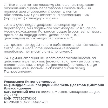
7.1. Все споры по настоящему Соглашению подлежат
разрешению путем переговоров. Претензионный
порядок урегулирования споров является
обязательным. Срок ответа на претензию — 30
(тридцать) календарных дней.
7.2. В случае неурегулирования споров путем
переговоров, они подлежат рассмотрению в суде по
месту нахождения Администрации (в соответствии с
правилами подсудности, установленными
действующим законодательством РФ).
7.3. Признание судом какого-либо положения настоящего
Соглашения недействительным не влечет
недействительности иных положений.
7.4. Администрация не несет ответственности за
действия третьих лиц (включая платежные системы,
операторов связи, службы доставки), которые могут
повлиять на выполнение обязательств перед
Пользователем.
Реквизиты Администрации:
Индивидуальный предприниматель Десятов Дмитрий
Александрович
Юридический адрес:
115569, г. Москва, Каширское ш., д.80
к.2, кв.901
ИНН:
773720376006
ОГРНИП:
304770000123791