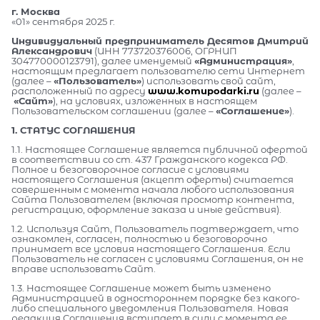
г. Москва
«01» сентября 2025 г.
Индивидуальный предприниматель Десятов Дмитрий
Александрович
(ИНН 773720376006, ОГРНИП
304770000123791), далее именуемый
«Администрация»
,
настоящим предлагает пользователю сети Интернет
(далее –
«Пользователь»
) использовать свой сайт,
расположенный по адресу
www.komupodarki.ru
(далее –
«Сайт»
), на условиях, изложенных в настоящем
Пользовательском соглашении (далее –
«Соглашение»
).
1. СТАТУС СОГЛАШЕНИЯ
1.1. Настоящее Соглашение является публичной офертой
в соответствии со ст. 437 Гражданского кодекса РФ.
Полное и безоговорочное согласие с условиями
настоящего Соглашения (акцепт оферты) считается
совершенным с момента начала любого использования
Сайта Пользователем (включая просмотр контента,
регистрацию, оформление заказа и иные действия).
1.2. Используя Сайт, Пользователь подтверждает, что
ознакомлен, согласен, полностью и безоговорочно
принимает все условия настоящего Соглашения. Если
Пользователь не согласен с условиями Соглашения, он не
вправе использовать Сайт.
1.3. Настоящее Соглашение может быть изменено
Администрацией в одностороннем порядке без какого-
либо специального уведомления Пользователя. Новая
редакция Соглашения вступает в силу с момента ее