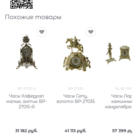
Похожие товары
BP-27015-A
BP-27035
AL-82-108-C
Часы Кафедрал
Часы Сепу,
Часы Лар
малые, антик BP-
золото BP-27035
каминные,
27015-A
канделябра 
на 1 свечу A
108-C
31 182
 руб.
41 113
 руб.
57 399
 ру