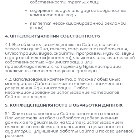
собственности третьих лиц;
содержит вирусы или другие вредоносные
компьютерные коды;
является несанкционированной рекламой
(спам).
4. ИНТЕЛЛЕКТУАЛЬНАЯ СОБСТВЕННОСТЬ
4.1. Все объекты, размещенные на Сайте, включая
элементы дизайна, текст, графические изображения,
иллюстрации, видео, скрипты, программы, музыка, звуки
и другие объекты (контент), являются исключительной
собственностью Администрации или
правообладателей, с которыми у Администрации
заключены соответствующие договоры.
4.2. Использование контента, а также любых иных
материалов Сайта возможно только с письменного
разрешения Администрации. Любое
несанкционированное использование материалов
Сайта запрещено.
5. КОНФИДЕНЦИАЛЬНОСТЬ И ОБРАБОТКА ДАННЫХ
5.1. Факт использования Сайта означает согласие
Пользователя на сбор и обработку обезличенных
данных о его действиях на Сайте (с использованием
технологии «cookies» и аналогичных) в целях анализа
аудитории, улучшения работы Сайта и показа целевой
рекламы.