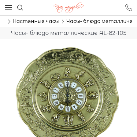
Ваш город - Москва,
угадали?
ые
Настенные часы
Часы- блюдо металлическ
ДА
НЕТ
Часы- блюдо металлические AL-82-105