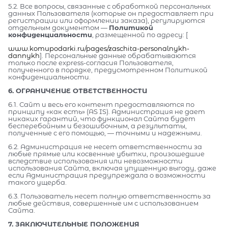
5.2. Все вопросы, связанные с обработкой персональных
данных Пользователя (которые он предоставляет при
регистрации или оформлении заказа), регулируются
отдельным документом —
Политикой
конфиденциальности
, размещенной по адресу: [
www.komupodarki.ru/pages/zaschita-personalnykh-
dannykh
]. Персональные данные обрабатываются
только после express-согласия Пользователя,
полученного в порядке, предусмотренном Политикой
конфиденциальности.
6. ОГРАНИЧЕНИЕ ОТВЕТСТВЕННОСТИ
6.1. Сайт и весь его контент предоставляются по
принципу «как есть» (AS IS). Администрация не дает
никаких гарантий, что функционал Сайта будет
бесперебойным и безошибочным, а результаты,
полученные с его помощью, — точными и надежными.
6.2. Администрация не несет ответственности за
любые прямые или косвенные убытки, произошедшие
вследствие использования или невозможности
использования Сайта, включая упущенную выгоду, даже
если Администрация предупреждала о возможности
такого ущерба.
6.3. Пользователь несет полную ответственность за
любые действия, совершенные им с использованием
Сайта.
7. ЗАКЛЮЧИТЕЛЬНЫЕ ПОЛОЖЕНИЯ