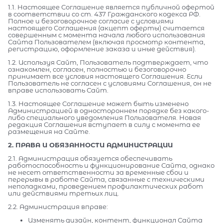
1.1. Настоящее Соглашение является публичной офертой
в соответствии со ст. 437 Гражданского кодекса РФ.
Полное и безоговорочное согласие с условиями
настоящего Соглашения (акцепт оферты) считается
совершенным с момента начала любого использования
Сайта Пользователем (включая просмотр контента,
регистрацию, оформление заказа и иные действия).
1.2. Используя Сайт, Пользователь подтверждает, что
ознакомлен, согласен, полностью и безоговорочно
принимает все условия настоящего Соглашения. Если
Пользователь не согласен с условиями Соглашения, он не
вправе использовать Сайт.
1.3. Настоящее Соглашение может быть изменено
Администрацией в одностороннем порядке без какого-
либо специального уведомления Пользователя. Новая
редакция Соглашения вступает в силу с момента ее
размещения на Сайте.
2. ПРАВА И ОБЯЗАННОСТИ АДМИНИСТРАЦИИ
2.1. Администрация обязуется обеспечивать
работоспособность и функционирование Сайта, однако
не несет ответственности за временные сбои и
перерывы в работе Сайта, связанные с техническими
неполадками, проведением профилактических работ
или действиями третьих лиц.
2.2. Администрация вправе:
Изменять дизайн, контент, функционал Сайта