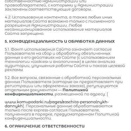
собственностью Администрации или
правообладателей, с которыми у Администрации
заключены соответствующие договоры.
4.2. Использование контента, а также любых иных
материалов Сайта возможно только с письменного
разрешения Администрации. Любое
несанкционированное использование материалов
Сайта запрещено.
5. КОНФИДЕНЦИАЛЬНОСТЬ И ОБРАБОТКА ДАННЫХ
5.1. Факт использования Сайта означает согласие
Пользователя на сбор и обработку обезличенных
данных о его действиях на Сайте (с использованием
технологии «cookies» и аналогичных) в целях анализа
аудитории, улучшения работы Сайта и показа целевой
рекламы.
5.2. Все вопросы, связанные с обработкой персональных
данных Пользователя (которые он предоставляет при
регистрации или оформлении заказа), регулируются
отдельным документом —
Политикой
конфиденциальности
, размещенной по адресу: [
www.komupodarki.ru/pages/zaschita-personalnykh-
dannykh
]. Персональные данные обрабатываются
только после express-согласия Пользователя,
полученного в порядке, предусмотренном Политикой
конфиденциальности.
6. ОГРАНИЧЕНИЕ ОТВЕТСТВЕННОСТИ