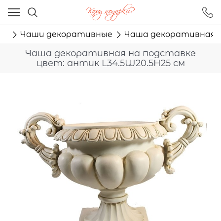
Ваш город - Москва,
угадали?
ая
Чаши декоративные
Чаша декоративная н
ДА
НЕТ
Чаша декоративная на подставке
цвет: антик L34.5W20.5H25 см