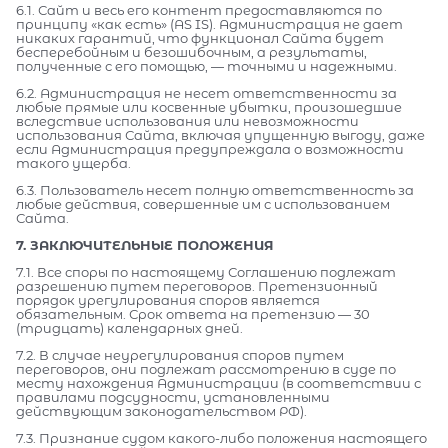
6.1. Сайт и весь его контент предоставляются по
принципу «как есть» (AS IS). Администрация не дает
никаких гарантий, что функционал Сайта будет
бесперебойным и безошибочным, а результаты,
полученные с его помощью, — точными и надежными.
6.2. Администрация не несет ответственности за
любые прямые или косвенные убытки, произошедшие
вследствие использования или невозможности
использования Сайта, включая упущенную выгоду, даже
если Администрация предупреждала о возможности
такого ущерба.
6.3. Пользователь несет полную ответственность за
любые действия, совершенные им с использованием
Сайта.
7. ЗАКЛЮЧИТЕЛЬНЫЕ ПОЛОЖЕНИЯ
7.1. Все споры по настоящему Соглашению подлежат
разрешению путем переговоров. Претензионный
порядок урегулирования споров является
обязательным. Срок ответа на претензию — 30
(тридцать) календарных дней.
7.2. В случае неурегулирования споров путем
переговоров, они подлежат рассмотрению в суде по
месту нахождения Администрации (в соответствии с
правилами подсудности, установленными
действующим законодательством РФ).
7.3. Признание судом какого-либо положения настоящего