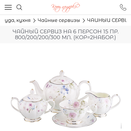
Ваш город - Москва,
угадали?
осуда, кухня
Чайные сервизы
ЧАЙНЫЙ СЕРВИЗ Н
ДА
НЕТ
ЧАЙНЫЙ СЕРВИЗ НА 6 ПЕРСОН 15 ПР.
800/200/200/300 МЛ. (КОР=2НАБОР.)