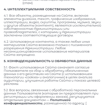
(спам).
4. ИНТЕЛЛЕКТУАЛЬНАЯ СОБСТВЕННОСТЬ
4.1. Все объекты, размещенные на Сайте, включая
элементы дизайна, текст, графические изображения,
иллюстрации, видео, скрипты, программы, музыка, звуки
и другие объекты (контент), являются исключительной
собственностью Администрации или
правообладателей, с которыми у Администрации
заключены соответствующие договоры.
4.2. Использование контента, а также любых иных
материалов Сайта возможно только с письменного
разрешения Администрации. Любое
несанкционированное использование материалов
Сайта запрещено.
5. КОНФИДЕНЦИАЛЬНОСТЬ И ОБРАБОТКА ДАННЫХ
5.1. Факт использования Сайта означает согласие
Пользователя на сбор и обработку обезличенных
данных о его действиях на Сайте (с использованием
технологии «cookies» и аналогичных) в целях анализа
аудитории, улучшения работы Сайта и показа целевой
рекламы.
5.2. Все вопросы, связанные с обработкой персональных
данных Пользователя (которые он предоставляет при
регистрации или оформлении заказа), регулируются
отдельным документом —
Политикой
конфиденциальности
, размещенной по адресу: [