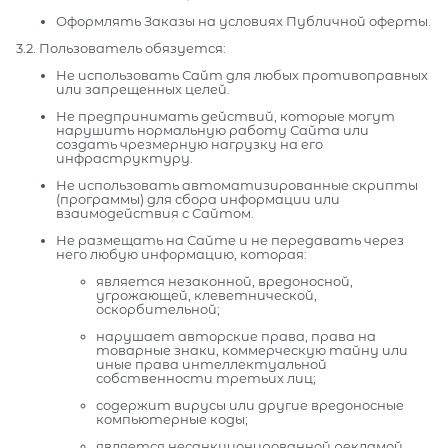
Оформлять Заказы на условиях Публичной оферты.
3.2. Пользователь обязуется:
Не использовать Сайт для любых противоправных
или запрещенных целей.
Не предпринимать действий, которые могут
нарушить нормальную работу Сайта или
создать чрезмерную нагрузку на его
инфраструктуру.
Не использовать автоматизированные скрипты
(программы) для сбора информации или
взаимодействия с Сайтом.
Не размещать на Сайте и не передавать через
него любую информацию, которая:
является незаконной, вредоносной,
угрожающей, клеветнической,
оскорбительной;
нарушает авторские права, права на
товарные знаки, коммерческую тайну или
иные права интеллектуальной
собственности третьих лиц;
содержит вирусы или другие вредоносные
компьютерные коды;
является несанкционированной рекламой