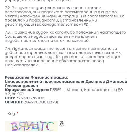
7.2. В случае неурегулирования споров путем
переговоров, они подлежат рассмотрению в суде по
месту нахождения Администрации (в соответствии с
правилами подсудности, установленными
действующим законодательством РФ).
7.3. Признание судом какого-либо положения настоящего
Соглашения недействительным не влечет
недействительности иных положений.
7.4. Администрация не несет ответственности за
действия третьих лиц (включая платежные системы,
операторов связи, службы доставки), которые могут
повлиять на выполнение обязательств перед
Пользователем.
Реквизиты Администрации:
Индивидуальный предприниматель Десятов Дмитрий
Александрович
Юридический адрес:
115569, г. Москва, Каширское ш., д.80
к.2, кв.901
ИНН:
773720376006
ОГРНИП:
304770000123791
Код