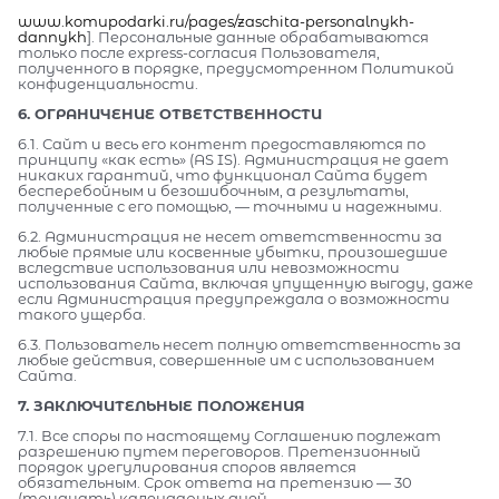
www.komupodarki.ru/pages/zaschita-personalnykh-
dannykh
]. Персональные данные обрабатываются
только после express-согласия Пользователя,
полученного в порядке, предусмотренном Политикой
конфиденциальности.
6. ОГРАНИЧЕНИЕ ОТВЕТСТВЕННОСТИ
6.1. Сайт и весь его контент предоставляются по
принципу «как есть» (AS IS). Администрация не дает
никаких гарантий, что функционал Сайта будет
бесперебойным и безошибочным, а результаты,
полученные с его помощью, — точными и надежными.
6.2. Администрация не несет ответственности за
любые прямые или косвенные убытки, произошедшие
вследствие использования или невозможности
использования Сайта, включая упущенную выгоду, даже
если Администрация предупреждала о возможности
такого ущерба.
6.3. Пользователь несет полную ответственность за
любые действия, совершенные им с использованием
Сайта.
7. ЗАКЛЮЧИТЕЛЬНЫЕ ПОЛОЖЕНИЯ
7.1. Все споры по настоящему Соглашению подлежат
разрешению путем переговоров. Претензионный
порядок урегулирования споров является
обязательным. Срок ответа на претензию — 30
(тридцать) календарных дней.