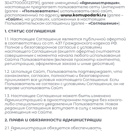
304770000123791), далее именуемый
«Администрация»
,
настоящим предлагает пользователю сети Интернет
(далее –
«Пользователь»
) использовать свой сайт,
расположенный по адресу
www.komupodarki.ru
(далее –
«Сайт»
), на условиях, изложенных в настоящем
Пользовательском соглашении (далее –
«Соглашение»
).
1. СТАТУС СОГЛАШЕНИЯ
1.1. Настоящее Соглашение является публичной офертой
в соответствии со ст. 437 Гражданского кодекса РФ.
Полное и безоговорочное согласие с условиями
настоящего Соглашения (акцепт оферты) считается
совершенным с момента начала любого использования
Сайта Пользователем (включая просмотр контента,
регистрацию, оформление заказа и иные действия).
1.2. Используя Сайт, Пользователь подтверждает, что
ознакомлен, согласен, полностью и безоговорочно
принимает все условия настоящего Соглашения. Если
Пользователь не согласен с условиями Соглашения, он не
вправе использовать Сайт.
1.3. Настоящее Соглашение может быть изменено
Администрацией в одностороннем порядке без какого-
либо специального уведомления Пользователя. Новая
редакция Соглашения вступает в силу с момента ее
размещения на Сайте.
2. ПРАВА И ОБЯЗАННОСТИ АДМИНИСТРАЦИИ
2.1. Администрация обязуется обеспечивать