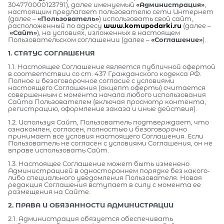
304770000123791), далее именуемый
«Администрация»
,
настоящим предлагает пользователю сети Интернет
(далее –
«Пользователь»
) использовать свой сайт,
расположенный по адресу
www.komupodarki.ru
(далее –
«Сайт»
), на условиях, изложенных в настоящем
Пользовательском соглашении (далее –
«Соглашение»
).
1. СТАТУС СОГЛАШЕНИЯ
1.1. Настоящее Соглашение является публичной офертой
в соответствии со ст. 437 Гражданского кодекса РФ.
Полное и безоговорочное согласие с условиями
настоящего Соглашения (акцепт оферты) считается
совершенным с момента начала любого использования
Сайта Пользователем (включая просмотр контента,
регистрацию, оформление заказа и иные действия).
1.2. Используя Сайт, Пользователь подтверждает, что
ознакомлен, согласен, полностью и безоговорочно
принимает все условия настоящего Соглашения. Если
Пользователь не согласен с условиями Соглашения, он не
вправе использовать Сайт.
1.3. Настоящее Соглашение может быть изменено
Администрацией в одностороннем порядке без какого-
либо специального уведомления Пользователя. Новая
редакция Соглашения вступает в силу с момента ее
размещения на Сайте.
2. ПРАВА И ОБЯЗАННОСТИ АДМИНИСТРАЦИИ
2.1. Администрация обязуется обеспечивать