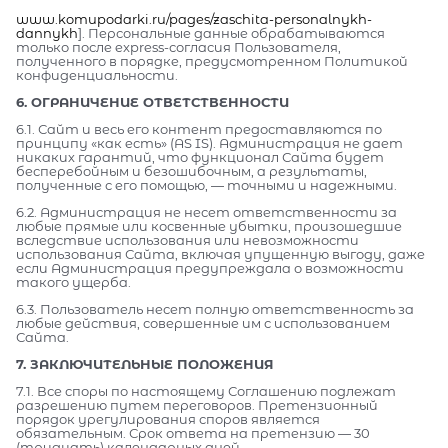
www.komupodarki.ru/pages/zaschita-personalnykh-
dannykh
]. Персональные данные обрабатываются
только после express-согласия Пользователя,
полученного в порядке, предусмотренном Политикой
конфиденциальности.
6. ОГРАНИЧЕНИЕ ОТВЕТСТВЕННОСТИ
6.1. Сайт и весь его контент предоставляются по
принципу «как есть» (AS IS). Администрация не дает
никаких гарантий, что функционал Сайта будет
бесперебойным и безошибочным, а результаты,
полученные с его помощью, — точными и надежными.
6.2. Администрация не несет ответственности за
любые прямые или косвенные убытки, произошедшие
вследствие использования или невозможности
использования Сайта, включая упущенную выгоду, даже
если Администрация предупреждала о возможности
такого ущерба.
6.3. Пользователь несет полную ответственность за
любые действия, совершенные им с использованием
Сайта.
7. ЗАКЛЮЧИТЕЛЬНЫЕ ПОЛОЖЕНИЯ
7.1. Все споры по настоящему Соглашению подлежат
разрешению путем переговоров. Претензионный
порядок урегулирования споров является
обязательным. Срок ответа на претензию — 30
(тридцать) календарных дней.