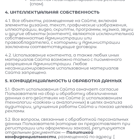
(спам).
4. ИНТЕЛЛЕКТУАЛЬНАЯ СОБСТВЕННОСТЬ
4.1. Все объекты, размещенные на Сайте, включая
элементы дизайна, текст, графические изображения,
иллюстрации, видео, скрипты, программы, музыка, звуки
и другие объекты (контент), являются исключительной
собственностью Администрации или
правообладателей, с которыми у Администрации
заключены соответствующие договоры.
4.2. Использование контента, а также любых иных
материалов Сайта возможно только с письменного
разрешения Администрации. Любое
несанкционированное использование материалов
Сайта запрещено.
5. КОНФИДЕНЦИАЛЬНОСТЬ И ОБРАБОТКА ДАННЫХ
5.1. Факт использования Сайта означает согласие
Пользователя на сбор и обработку обезличенных
данных о его действиях на Сайте (с использованием
технологии «cookies» и аналогичных) в целях анализа
аудитории, улучшения работы Сайта и показа целевой
рекламы.
5.2. Все вопросы, связанные с обработкой персональных
данных Пользователя (которые он предоставляет при
регистрации или оформлении заказа), регулируются
отдельным документом —
Политикой
конфиденциальности
, размещенной по адресу: [