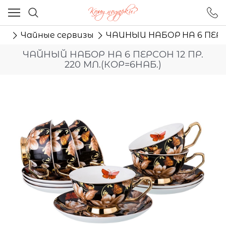
Ваш город - Москва,
угадали?
ня
Чайные сервизы
ЧАЙНЫЙ НАБОР НА 6 ПЕРСОН
ДА
НЕТ
ЧАЙНЫЙ НАБОР НА 6 ПЕРСОН 12 ПР.
220 МЛ.(КОР=6НАБ.)