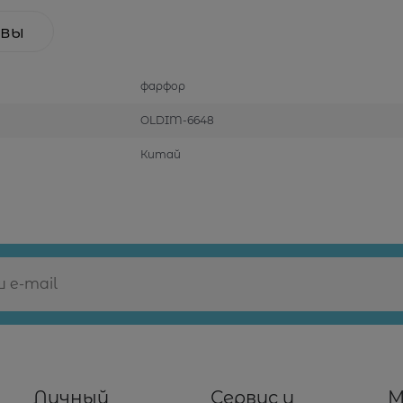
вы
фарфор
OLDIM-6648
Китай
Личный
Сервис и
М