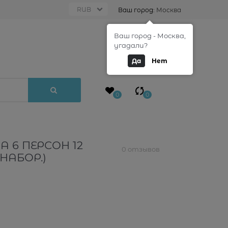
Ваш город:
Москва
Ваш город - Москва,
0
угадали?
Да
Нет
0
0
)
 6 ПЕРСОН 12
0 отзывов
6НАБОР.)