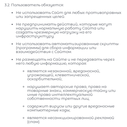
3.2. Пользователь обязуется:
Не использовать Сайт для любых противоправных
или запрещенных целей.
Не предпринимать действий, которые могут
нарушить нормальную работу Сайта или
создать чрезмерную нагрузку на его
инфраструктуру.
Не использовать автоматизированные скрипты
(программы) для сбора информации или
взаимодействия с Сайтом.
Не размещать на Сайте и не передавать через
него любую информацию, которая:
является незаконной, вредоносной,
угрожающей, клеветнической,
оскорбительной;
нарушает авторские права, права на
товарные знаки, коммерческую тайну или
иные права интеллектуальной
собственности третьих лиц;
содержит вирусы или другие вредоносные
компьютерные коды;
является несанкционированной рекламой
(спам).