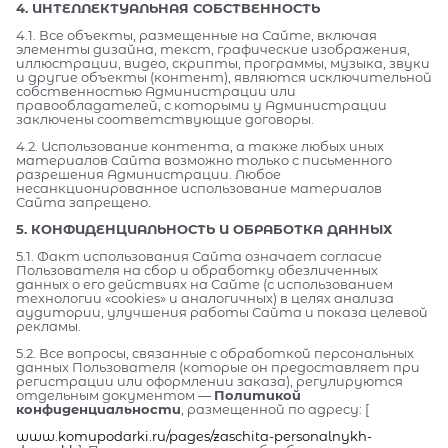
4. ИНТЕЛЛЕКТУАЛЬНАЯ СОБСТВЕННОСТЬ
4.1. Все объекты, размещенные на Сайте, включая
элементы дизайна, текст, графические изображения,
иллюстрации, видео, скрипты, программы, музыка, звуки
и другие объекты (контент), являются исключительной
собственностью Администрации или
правообладателей, с которыми у Администрации
заключены соответствующие договоры.
4.2. Использование контента, а также любых иных
материалов Сайта возможно только с письменного
разрешения Администрации. Любое
несанкционированное использование материалов
Сайта запрещено.
5. КОНФИДЕНЦИАЛЬНОСТЬ И ОБРАБОТКА ДАННЫХ
5.1. Факт использования Сайта означает согласие
Пользователя на сбор и обработку обезличенных
данных о его действиях на Сайте (с использованием
технологии «cookies» и аналогичных) в целях анализа
аудитории, улучшения работы Сайта и показа целевой
рекламы.
5.2. Все вопросы, связанные с обработкой персональных
данных Пользователя (которые он предоставляет при
регистрации или оформлении заказа), регулируются
отдельным документом —
Политикой
конфиденциальности
, размещенной по адресу: [
www.komupodarki.ru/pages/zaschita-personalnykh-