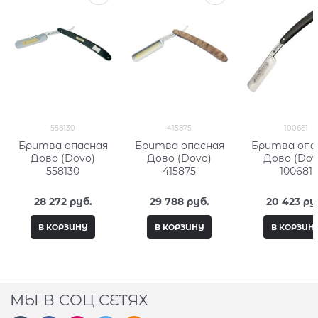
558130
415875
100681
Бритва опасная
Бритва опасная
Бритва опа
Дово (Dovo)
Дово (Dovo)
Дово (Dov
558130
415875
100681
28 272
 руб.
29 788
 руб.
20 423
 ру
В КОРЗИНУ
В КОРЗИНУ
В КОРЗИН
МЫ В СОЦ СЕТЯХ