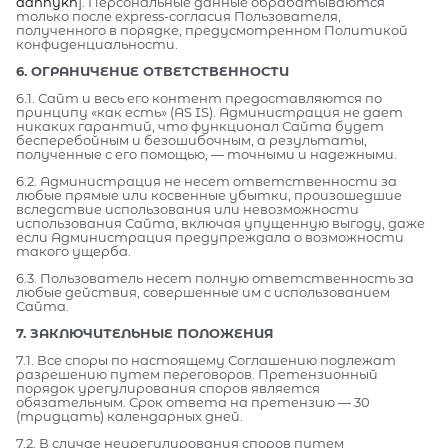
dannykh
]. Персональные данные обрабатываются
только после express-согласия Пользователя,
полученного в порядке, предусмотренном Политикой
конфиденциальности.
6. ОГРАНИЧЕНИЕ ОТВЕТСТВЕННОСТИ
6.1. Сайт и весь его контент предоставляются по
принципу «как есть» (AS IS). Администрация не дает
никаких гарантий, что функционал Сайта будет
бесперебойным и безошибочным, а результаты,
полученные с его помощью, — точными и надежными.
6.2. Администрация не несет ответственности за
любые прямые или косвенные убытки, произошедшие
вследствие использования или невозможности
использования Сайта, включая упущенную выгоду, даже
если Администрация предупреждала о возможности
такого ущерба.
6.3. Пользователь несет полную ответственность за
любые действия, совершенные им с использованием
Сайта.
7. ЗАКЛЮЧИТЕЛЬНЫЕ ПОЛОЖЕНИЯ
7.1. Все споры по настоящему Соглашению подлежат
разрешению путем переговоров. Претензионный
порядок урегулирования споров является
обязательным. Срок ответа на претензию — 30
(тридцать) календарных дней.
7.2. В случае неурегулирования споров путем