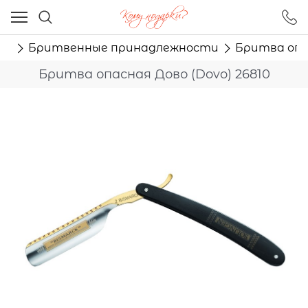
Ваш город - Москва,
угадали?
ам
Бритвенные принадлежности
Бритва опас
ДА
НЕТ
Бритва опасная Дово (Dovo) 26810