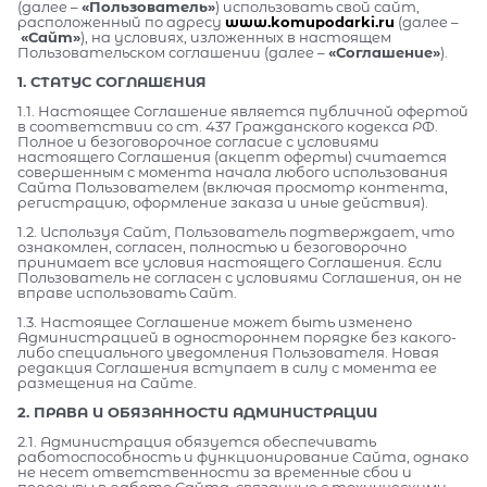
(далее –
«Пользователь»
) использовать свой сайт,
расположенный по адресу
www.komupodarki.ru
(далее –
«Сайт»
), на условиях, изложенных в настоящем
Пользовательском соглашении (далее –
«Соглашение»
).
1. СТАТУС СОГЛАШЕНИЯ
1.1. Настоящее Соглашение является публичной офертой
в соответствии со ст. 437 Гражданского кодекса РФ.
Полное и безоговорочное согласие с условиями
настоящего Соглашения (акцепт оферты) считается
совершенным с момента начала любого использования
Сайта Пользователем (включая просмотр контента,
регистрацию, оформление заказа и иные действия).
1.2. Используя Сайт, Пользователь подтверждает, что
ознакомлен, согласен, полностью и безоговорочно
принимает все условия настоящего Соглашения. Если
Пользователь не согласен с условиями Соглашения, он не
вправе использовать Сайт.
1.3. Настоящее Соглашение может быть изменено
Администрацией в одностороннем порядке без какого-
либо специального уведомления Пользователя. Новая
редакция Соглашения вступает в силу с момента ее
размещения на Сайте.
2. ПРАВА И ОБЯЗАННОСТИ АДМИНИСТРАЦИИ
2.1. Администрация обязуется обеспечивать
работоспособность и функционирование Сайта, однако
не несет ответственности за временные сбои и
перерывы в работе Сайта, связанные с техническими