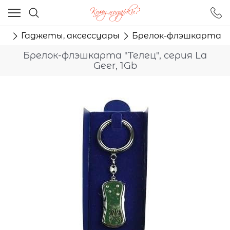
Ваш город - Москва,
угадали?
ки
Гаджеты, аксессуары
Брелок-флэшкарта "Тел
ДА
НЕТ
Брелок-флэшкарта "Телец", серия La
Geer, 1Gb