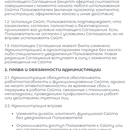
настоящего Соглашения (акцепт оферты) считается
совершенным с момента начала любого использования
Сайта Пользователем (включая просмотр контента,
регистрацию, оформление заказа и иные действия).
1.2. Используя Сайт, Пользователь подтверждает, что
ознакомлен, согласен, полностью и безоговорочно
принимает все условия настоящего Соглашения. Если
Пользователь не согласен с условиями Соглашения, он не
вправе использовать Сайт.
1.3. Настоящее Соглашение может быть изменено
Администрацией в одностороннем порядке без какого-
либо специального уведомления Пользователя. Новая
редакция Соглашения вступает в силу с момента ее
размещения на Сайте.
2. ПРАВА И ОБЯЗАННОСТИ АДМИНИСТРАЦИИ
2.1. Администрация обязуется обеспечивать
работоспособность и функционирование Сайта, однако
не несет ответственности за временные сбои и
перерывы в работе Сайта, связанные с техническими
неполадками, проведением профилактических работ
или действиями третьих лиц.
2.2. Администрация вправе:
Изменять дизайн, контент, функционал Сайта
без уведомления Пользователя.
Ограничивать доступ Пользователя к Сайту или
его отдельным разделам в случае нарушения