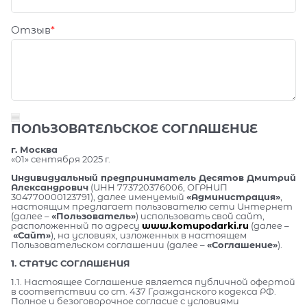
Отзыв
ПОЛЬЗОВАТЕЛЬСКОЕ СОГЛАШЕНИЕ
г. Москва
«01» сентября 2025 г.
Индивидуальный предприниматель Десятов Дмитрий
Александрович
(ИНН 773720376006, ОГРНИП
304770000123791), далее именуемый
«Администрация»
,
настоящим предлагает пользователю сети Интернет
(далее –
«Пользователь»
) использовать свой сайт,
расположенный по адресу
www.komupodarki.ru
(далее –
«Сайт»
), на условиях, изложенных в настоящем
Пользовательском соглашении (далее –
«Соглашение»
).
1. СТАТУС СОГЛАШЕНИЯ
1.1. Настоящее Соглашение является публичной офертой
в соответствии со ст. 437 Гражданского кодекса РФ.
Полное и безоговорочное согласие с условиями