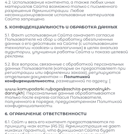
4.2. Использование контента, а также любых иных
материалов Сайта возможно только с письменного
разрешения Администрации. Любое
несанкционированное использование материалов
Сайта запрещено.
5. КОНФИДЕНЦИАЛЬНОСТЬ И ОБРАБОТКА ДАННЫХ
5.1. Факт использования Сайта означает согласие
Пользователя на сбор и обработку обезличенных
данных о его действиях на Сайте (с использованием
технологии «cookies» и аналогичных) в целях анализа
аудитории, улучшения работы Сайта и показа целевой
рекламы.
5.2. Все вопросы, связанные с обработкой персональных
данных Пользователя (которые он предоставляет при
регистрации или оформлении заказа), регулируются
отдельным документом —
Политикой
конфиденциальности
, размещенной по адресу: [
www.komupodarki.ru/pages/zaschita-personalnykh-
dannykh
]. Персональные данные обрабатываются
только после express-согласия Пользователя,
полученного в порядке, предусмотренном Политикой
конфиденциальности.
6. ОГРАНИЧЕНИЕ ОТВЕТСТВЕННОСТИ
6.1. Сайт и весь его контент предоставляются по
принципу «как есть» (AS IS). Администрация не дает
никаких гарантий, что функционал Сайта будет