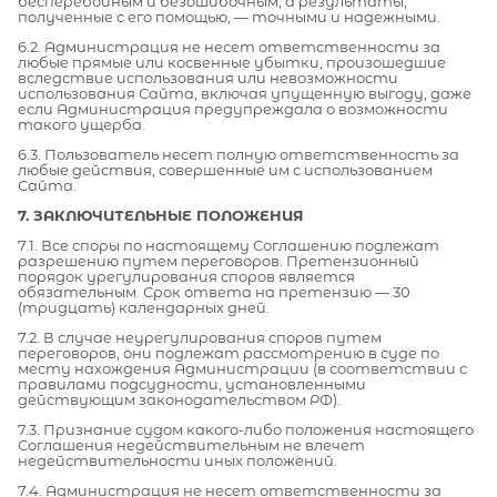
бесперебойным и безошибочным, а результаты,
полученные с его помощью, — точными и надежными.
6.2. Администрация не несет ответственности за
любые прямые или косвенные убытки, произошедшие
вследствие использования или невозможности
использования Сайта, включая упущенную выгоду, даже
если Администрация предупреждала о возможности
такого ущерба.
6.3. Пользователь несет полную ответственность за
любые действия, совершенные им с использованием
Сайта.
7. ЗАКЛЮЧИТЕЛЬНЫЕ ПОЛОЖЕНИЯ
7.1. Все споры по настоящему Соглашению подлежат
разрешению путем переговоров. Претензионный
порядок урегулирования споров является
обязательным. Срок ответа на претензию — 30
(тридцать) календарных дней.
7.2. В случае неурегулирования споров путем
переговоров, они подлежат рассмотрению в суде по
месту нахождения Администрации (в соответствии с
правилами подсудности, установленными
действующим законодательством РФ).
7.3. Признание судом какого-либо положения настоящего
Соглашения недействительным не влечет
недействительности иных положений.
7.4. Администрация не несет ответственности за