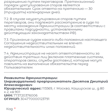
разрешению путем переговоров. Претензионный
порядок урегулирования споров является
обязательным. Срок ответа на претензию — 30
(тридцать) календарных дней.
7.2. В случае неурегулирования споров путем
переговоров, они подлежат рассмотрению в суде по
месту нахождения Администрации (в соответствии с
правилами подсудности, установленными
действующим законодательством РФ).
7.3. Признание судом какого-либо положения настоящего
Соглашения недействительным не влечет
недействительности иных положений.
7.4. Администрация не несет ответственности за
действия третьих лиц (включая платежные системы,
операторов связи, службы доставки), которые могут
повлиять на выполнение обязательств перед
Пользователем.
Реквизиты Администрации:
Индивидуальный предприниматель Десятов Дмитрий
Александрович
Юридический адрес:
115569, г. Москва, Каширское ш., д.80
к.2, кв.901
ИНН:
773720376006
ОГРНИП:
304770000123791
Код