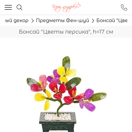
Ваш город - Москва,
угадали?
рный декор
Предметы Фен-шуй
Бонсай "Цветы
ДА
НЕТ
Бонсай "Цветы персика", h=17 см