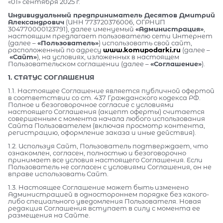
«01» сентября 2025 г.
Индивидуальный предприниматель Десятов Дмитрий
Александрович
(ИНН 773720376006, ОГРНИП
304770000123791), далее именуемый
«Администрация»
,
настоящим предлагает пользователю сети Интернет
(далее –
«Пользователь»
) использовать свой сайт,
расположенный по адресу
www.komupodarki.ru
(далее –
«Сайт»
), на условиях, изложенных в настоящем
Пользовательском соглашении (далее –
«Соглашение»
).
1. СТАТУС СОГЛАШЕНИЯ
1.1. Настоящее Соглашение является публичной офертой
в соответствии со ст. 437 Гражданского кодекса РФ.
Полное и безоговорочное согласие с условиями
настоящего Соглашения (акцепт оферты) считается
совершенным с момента начала любого использования
Сайта Пользователем (включая просмотр контента,
регистрацию, оформление заказа и иные действия).
1.2. Используя Сайт, Пользователь подтверждает, что
ознакомлен, согласен, полностью и безоговорочно
принимает все условия настоящего Соглашения. Если
Пользователь не согласен с условиями Соглашения, он не
вправе использовать Сайт.
1.3. Настоящее Соглашение может быть изменено
Администрацией в одностороннем порядке без какого-
либо специального уведомления Пользователя. Новая
редакция Соглашения вступает в силу с момента ее
размещения на Сайте.