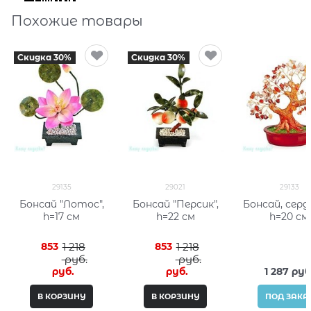
Похожие товары
Скидка 30%
Скидка 30%
29135
29021
29133
Бонсай "Лотос",
Бонсай "Персик",
Бонсай, серд
h=17 см
h=22 см
h=20 см
853
1 218
853
1 218
 руб.
 руб.
 руб.
 руб.
1 287
 руб
В КОРЗИНУ
В КОРЗИНУ
ПОД ЗАКА