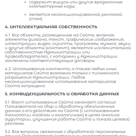
содержит вирусы или другие вредоносные
компьютерные коды;
является несанкционированной рекламой
(спам).
4. ИНТЕЛЛЕКТУАЛЬНАЯ СОБСТВЕННОСТЬ
4.1. Все объекты, размещенные на Сайте, включая
элементы дизайна, текст, графические изображения,
иллюстрации, видео, скрипты, программы, музыка, звуки
и другие объекты (контент), являются исключительной
собственностью Администрации или
правообладателей, с которыми у Администрации
заключены соответствующие договоры.
4.2. Использование контента, а также любых иных
материалов Сайта возможно только с письменного
разрешения Администрации. Любое
несанкционированное использование материалов
Сайта запрещено.
5. КОНФИДЕНЦИАЛЬНОСТЬ И ОБРАБОТКА ДАННЫХ
5.1. Факт использования Сайта означает согласие
Пользователя на сбор и обработку обезличенных
данных о его действиях на Сайте (с использованием
технологии «cookies» и аналогичных) в целях анализа
аудитории, улучшения работы Сайта и показа целевой
рекламы.
5.2. Все вопросы, связанные с обработкой персональных
данных Пользователя (которые он предоставляет при