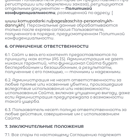
регистрации или оформлении заказа), регулируются
отдельным документом —
Политикой
конфиденциальности
, размещенной по адресу: [
www.komupodarki.ru/pages/zaschita-personalnykh-
dannykh
]. Персональные данные обрабатываются
только после express-согласия Пользователя,
полученного в порядке, предусмотренном Политикой
конфиденциальности.
6. ОГРАНИЧЕНИЕ ОТВЕТСТВЕННОСТИ
6.1. Сайт и весь его контент предоставляются по
принципу «как есть» (AS IS). Администрация не дает
никаких гарантий, что функционал Сайта будет
бесперебойным и безошибочным, а результаты,
полученные с его помощью, — точными и надежными.
6.2. Администрация не несет ответственности за
любые прямые или косвенные убытки, произошедшие
вследствие использования или невозможности
использования Сайта, включая упущенную выгоду, даже
если Администрация предупреждала о возможности
такого ущерба.
6.3. Пользователь несет полную ответственность за
любые действия, совершенные им с использованием
Сайта.
7. ЗАКЛЮЧИТЕЛЬНЫЕ ПОЛОЖЕНИЯ
7.1. Все споры по настоящему Соглашению подлежат