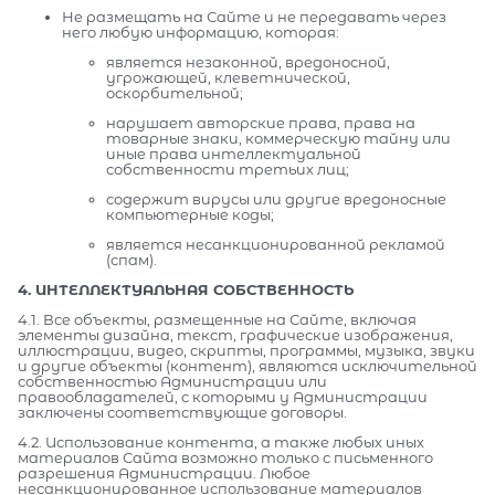
Не размещать на Сайте и не передавать через
него любую информацию, которая:
является незаконной, вредоносной,
угрожающей, клеветнической,
оскорбительной;
нарушает авторские права, права на
товарные знаки, коммерческую тайну или
иные права интеллектуальной
собственности третьих лиц;
содержит вирусы или другие вредоносные
компьютерные коды;
является несанкционированной рекламой
(спам).
4. ИНТЕЛЛЕКТУАЛЬНАЯ СОБСТВЕННОСТЬ
4.1. Все объекты, размещенные на Сайте, включая
элементы дизайна, текст, графические изображения,
иллюстрации, видео, скрипты, программы, музыка, звуки
и другие объекты (контент), являются исключительной
собственностью Администрации или
правообладателей, с которыми у Администрации
заключены соответствующие договоры.
4.2. Использование контента, а также любых иных
материалов Сайта возможно только с письменного
разрешения Администрации. Любое
несанкционированное использование материалов