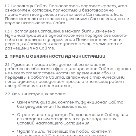
1.2. Используя Сайт, Пользователь подтверждает, что
ознакомлен, согласен, полностью и безоговорочно
принимает все условия настоящего Соглашения. Если
Пользователь не согласен с условиями Соглашения, он не
вправе использовать Сайт.
1.3. Настоящее Соглашение может быть изменено
Администрацией в одностороннем порядке без какого-
либо специального уведомления Пользователя. Новая
редакция Соглашения вступает в силу с момента ее
размещения на Сайте.
2. ПРАВА И ОБЯЗАННОСТИ АДМИНИСТРАЦИИ
2.1. Администрация обязуется обеспечивать
работоспособность и функционирование Сайта, однако
не несет ответственности за временные сбои и
перерывы в работе Сайта, связанные с техническими
неполадками, проведением профилактических работ
или действиями третьих лиц.
2.2. Администрация вправе:
Изменять дизайн, контент, функционал Сайта
без уведомления Пользователя.
Ограничивать доступ Пользователя к Сайту или
его отдельным разделам в случае нарушения
условий настоящего Соглашения.
Удалять или перемещать любой контент,
размещенный Пользователем, по своему