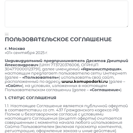
ПОЛЬЗОВАТЕЛЬСКОЕ СОГЛАШЕНИЕ
г. Москва
«01» сентября 2025 г.
Индивидуальный предприниматель Десятов Дмитрий
Александрович
(ИНН 773720376006, ОГРНИП
304770000123791), далее именуемый
«Администрация»
,
настоящим предлагает пользователю сети Интернет
(далее –
«Пользователь»
) использовать свой сайт,
расположенный по адресу
www.komupodarki.ru
(далее –
«Сайт»
), на условиях, изложенных в настоящем
Пользовательском соглашении (далее –
«Соглашение»
).
1. СТАТУС СОГЛАШЕНИЯ
1.1. Настоящее Соглашение является публичной офертой
в соответствии со ст. 437 Гражданского кодекса РФ.
Полное и безоговорочное согласие с условиями
настоящего Соглашения (акцепт оферты) считается
совершенным с момента начала любого использования
Сайта Пользователем (включая просмотр контента,
регистрацию, оформление заказа и иные действия).