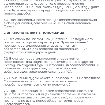
любые прямые или косвенные убытки, произошедшие
вследствие использования или невозможности
использования Сайта, включая упущенную выгоду, даже
если Администрация предупреждала о возможности
такого ущерба.
6.3. Пользователь несет полную ответственность за
любые действия, совершенные им с использованием
Сайта.
7. ЗАКЛЮЧИТЕЛЬНЫЕ ПОЛОЖЕНИЯ
7.1. Все споры по настоящему Соглашению подлежат
разрешению путем переговоров. Претензионный
порядок урегулирования споров является
обязательным. Срок ответа на претензию — 30
(тридцать) календарных дней.
7.2. В случае неурегулирования споров путем
переговоров, они подлежат рассмотрению в суде по
месту нахождения Администрации (в соответствии с
правилами подсудности, установленными
действующим законодательством РФ).
7.3. Признание судом какого-либо положения настоящего
Соглашения недействительным не влечет
недействительности иных положений.
7.4. Администрация не несет ответственности за
действия третьих лиц (включая платежные системы,
операторов связи, службы доставки), которые могут
повлиять на выполнение обязательств перед
Пользователем.