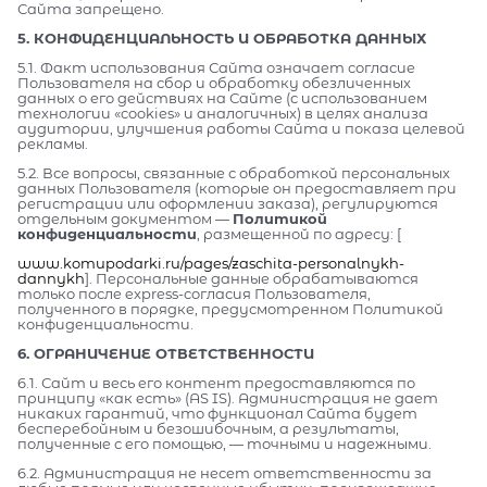
Сайта запрещено.
5. КОНФИДЕНЦИАЛЬНОСТЬ И ОБРАБОТКА ДАННЫХ
5.1. Факт использования Сайта означает согласие
Пользователя на сбор и обработку обезличенных
данных о его действиях на Сайте (с использованием
технологии «cookies» и аналогичных) в целях анализа
аудитории, улучшения работы Сайта и показа целевой
рекламы.
5.2. Все вопросы, связанные с обработкой персональных
данных Пользователя (которые он предоставляет при
регистрации или оформлении заказа), регулируются
отдельным документом —
Политикой
конфиденциальности
, размещенной по адресу: [
www.komupodarki.ru/pages/zaschita-personalnykh-
dannykh
]. Персональные данные обрабатываются
только после express-согласия Пользователя,
полученного в порядке, предусмотренном Политикой
конфиденциальности.
6. ОГРАНИЧЕНИЕ ОТВЕТСТВЕННОСТИ
6.1. Сайт и весь его контент предоставляются по
принципу «как есть» (AS IS). Администрация не дает
никаких гарантий, что функционал Сайта будет
бесперебойным и безошибочным, а результаты,
полученные с его помощью, — точными и надежными.
6.2. Администрация не несет ответственности за