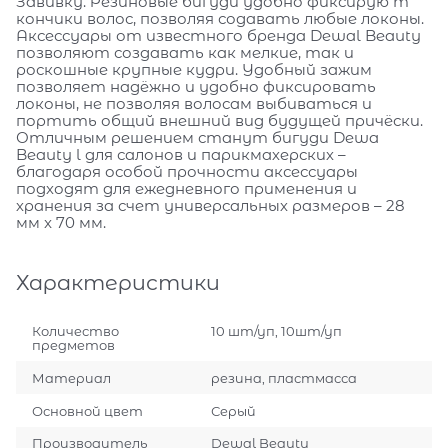
Завивку. Резиновые бигуди удобно фиксирую т
кончики волос, позволяя содавать любые локоны.
Аксессуары от известного бренда Dewal Beauty
позволяют создавать как мелкие, так и
роскошные крупные кудри. Удобный зажим
позволяет надёжно и удобно фиксировать
локоны, не позволяя волосам выбиваться и
портить общий внешний вид будущей причёски.
Отличным решением станут бигуди Dewa
Beauty l для салонов и парикмахерских –
благодаря особой прочности аксессуары
подходят для ежедневного применения и
хранения за счет универсальных размеров – 28
мм x 70 мм.
Характеристики
Количество
10 шт/уп, 10шт/уп
предметов
Материал
резина, пластмасса
Основной цвет
Серый
Производитель
Dewal Beauty