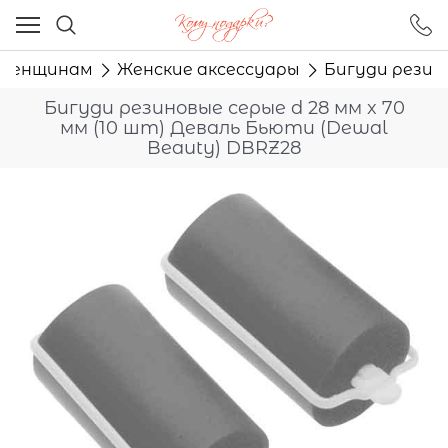
Ваш город - Москва,
угадали?
Женщинам
Женские аксессуары
Бигуди резино
ДА
НЕТ
Бигуди резиновые серые d 28 мм x 70
мм (10 шт) Деваль Бьюти (Dewal
Beauty) DBRZ28