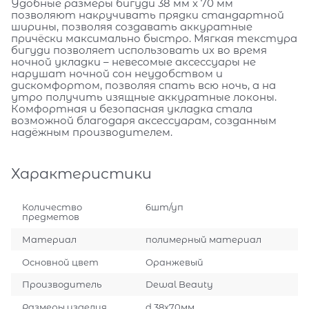
Удобные размеры бигуди 38 мм x 70 мм
позволяют накручивать прядки стандартной
ширины, позволяя создавать аккуратные
причёски максимально быстро. Мягкая текстура
бигуди позволяет использовать их во время
ночной укладки – невесомые аксессуары не
нарушат ночной сон неудобством и
дискомфортом, позволяя спать всю ночь, а на
утро получить изящные аккуратные локоны.
Комфортная и безопасная укладка стала
возможной благодаря аксессуарам, созданным
надёжным производителем.
Характеристики
Количество
6шт/уп
предметов
Материал
полимерный материал
Основной цвет
Оранжевый
Производитель
Dewal Beauty
Размеры изделия
d 38x70мм