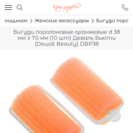
Ваш город - Москва,
угадали?
Женщинам
Женские аксессуары
Бигуди пороло
ДА
НЕТ
Бигуди поролоновые оранжевые d 38
мм x 70 мм (10 шт) Деваль Бьюти
(Dewal Beauty) DBP38