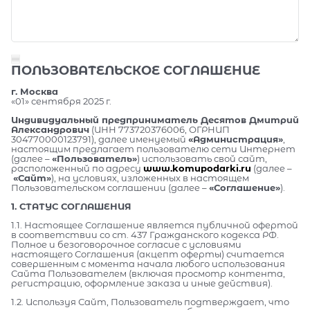
ПОЛЬЗОВАТЕЛЬСКОЕ СОГЛАШЕНИЕ
г. Москва
«01» сентября 2025 г.
Индивидуальный предприниматель Десятов Дмитрий
Александрович
(ИНН 773720376006, ОГРНИП
304770000123791), далее именуемый
«Администрация»
,
настоящим предлагает пользователю сети Интернет
(далее –
«Пользователь»
) использовать свой сайт,
расположенный по адресу
www.komupodarki.ru
(далее –
«Сайт»
), на условиях, изложенных в настоящем
Пользовательском соглашении (далее –
«Соглашение»
).
1. СТАТУС СОГЛАШЕНИЯ
1.1. Настоящее Соглашение является публичной офертой
в соответствии со ст. 437 Гражданского кодекса РФ.
Полное и безоговорочное согласие с условиями
настоящего Соглашения (акцепт оферты) считается
совершенным с момента начала любого использования
Сайта Пользователем (включая просмотр контента,
регистрацию, оформление заказа и иные действия).
1.2. Используя Сайт, Пользователь подтверждает, что