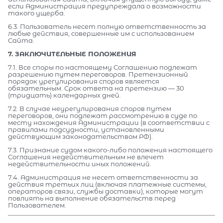
если Администрация предупреждала о возможности
такого ущерба.
6.3. Пользователь несет полную ответственность за
любые действия, совершенные им с использованием
Сайта.
7. ЗАКЛЮЧИТЕЛЬНЫЕ ПОЛОЖЕНИЯ
7.1. Все споры по настоящему Соглашению подлежат
разрешению путем переговоров. Претензионный
порядок урегулирования споров является
обязательным. Срок ответа на претензию — 30
(тридцать) календарных дней.
7.2. В случае неурегулирования споров путем
переговоров, они подлежат рассмотрению в суде по
месту нахождения Администрации (в соответствии с
правилами подсудности, установленными
действующим законодательством РФ).
7.3. Признание судом какого-либо положения настоящего
Соглашения недействительным не влечет
недействительности иных положений.
7.4. Администрация не несет ответственности за
действия третьих лиц (включая платежные системы,
операторов связи, службы доставки), которые могут
повлиять на выполнение обязательств перед
Пользователем.