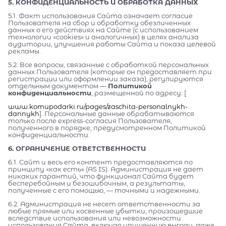
5. КОНФИДЕНЦИАЛЬНОСТЬ И ОБРАБОТКА ДАННЫХ
5.1. Факт использования Сайта означает согласие
Пользователя на сбор и обработку обезличенных
данных о его действиях на Сайте (с использованием
технологии «cookies» и аналогичных) в целях анализа
аудитории, улучшения работы Сайта и показа целевой
рекламы.
5.2. Все вопросы, связанные с обработкой персональных
данных Пользователя (которые он предоставляет при
регистрации или оформлении заказа), регулируются
отдельным документом —
Политикой
конфиденциальности
, размещенной по адресу: [
www.komupodarki.ru/pages/zaschita-personalnykh-
dannykh
]. Персональные данные обрабатываются
только после express-согласия Пользователя,
полученного в порядке, предусмотренном Политикой
конфиденциальности.
6. ОГРАНИЧЕНИЕ ОТВЕТСТВЕННОСТИ
6.1. Сайт и весь его контент предоставляются по
принципу «как есть» (AS IS). Администрация не дает
никаких гарантий, что функционал Сайта будет
бесперебойным и безошибочным, а результаты,
полученные с его помощью, — точными и надежными.
6.2. Администрация не несет ответственности за
любые прямые или косвенные убытки, произошедшие
вследствие использования или невозможности
использования Сайта, включая упущенную выгоду, даже