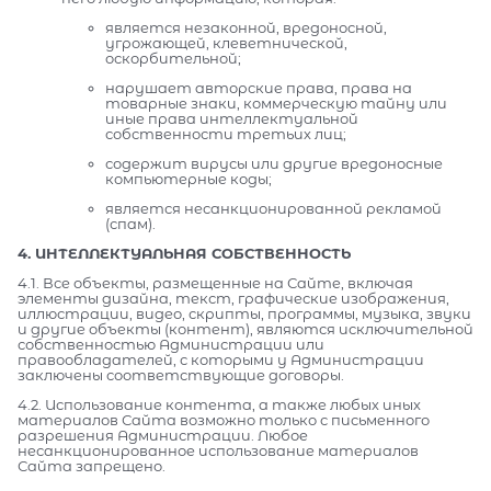
является незаконной, вредоносной,
угрожающей, клеветнической,
оскорбительной;
нарушает авторские права, права на
товарные знаки, коммерческую тайну или
иные права интеллектуальной
собственности третьих лиц;
содержит вирусы или другие вредоносные
компьютерные коды;
является несанкционированной рекламой
(спам).
4. ИНТЕЛЛЕКТУАЛЬНАЯ СОБСТВЕННОСТЬ
4.1. Все объекты, размещенные на Сайте, включая
элементы дизайна, текст, графические изображения,
иллюстрации, видео, скрипты, программы, музыка, звуки
и другие объекты (контент), являются исключительной
собственностью Администрации или
правообладателей, с которыми у Администрации
заключены соответствующие договоры.
4.2. Использование контента, а также любых иных
материалов Сайта возможно только с письменного
разрешения Администрации. Любое
несанкционированное использование материалов
Сайта запрещено.