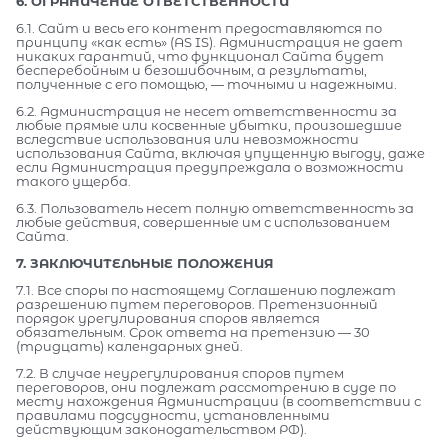
6. ОГРАНИЧЕНИЕ ОТВЕТСТВЕННОСТИ
6.1. Сайт и весь его контент предоставляются по
принципу «как есть» (AS IS). Администрация не дает
никаких гарантий, что функционал Сайта будет
бесперебойным и безошибочным, а результаты,
полученные с его помощью, — точными и надежными.
6.2. Администрация не несет ответственности за
любые прямые или косвенные убытки, произошедшие
вследствие использования или невозможности
использования Сайта, включая упущенную выгоду, даже
если Администрация предупреждала о возможности
такого ущерба.
6.3. Пользователь несет полную ответственность за
любые действия, совершенные им с использованием
Сайта.
7. ЗАКЛЮЧИТЕЛЬНЫЕ ПОЛОЖЕНИЯ
7.1. Все споры по настоящему Соглашению подлежат
разрешению путем переговоров. Претензионный
порядок урегулирования споров является
обязательным. Срок ответа на претензию — 30
(тридцать) календарных дней.
7.2. В случае неурегулирования споров путем
переговоров, они подлежат рассмотрению в суде по
месту нахождения Администрации (в соответствии с
правилами подсудности, установленными
действующим законодательством РФ).