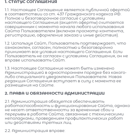
1. СТАТУС СОГЛАШЕНИЯ
1.1. Настоящее Соглашение является публичной офертой
в соответствии со ст. 437 Гражданского кодекса РФ.
Полное и безоговорочное согласие с условиями
настоящего Соглашения (акцепт оферты) считается
совершенным с момента начала любого использования
Сайта Пользователем (включая просмотр контента,
регистрацию, оформление заказа и иные действия).
1.2. Используя Сайт, Пользователь подтверждает, что
ознакомлен, согласен, полностью и безоговорочно
принимает все условия настоящего Соглашения. Если
Пользователь не согласен с условиями Соглашения, он не
вправе использовать Сайт.
1.3. Настоящее Соглашение может быть изменено
Администрацией в одностороннем порядке без какого-
либо специального уведомления Пользователя. Новая
редакция Соглашения вступает в силу с момента ее
размещения на Сайте.
2. ПРАВА И ОБЯЗАННОСТИ АДМИНИСТРАЦИИ
2.1. Администрация обязуется обеспечивать
работоспособность и функционирование Сайта, однако
не несет ответственности за временные сбои и
перерывы в работе Сайта, связанные с техническими
неполадками, проведением профилактических работ
или действиями третьих лиц.
2.2. Администрация вправе: