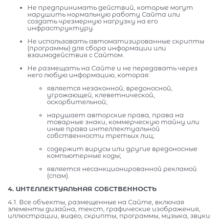
Не предпринимать действий, которые могут
нарушить нормальную работу Сайта или
создать чрезмерную нагрузку на его
инфраструктуру.
Не использовать автоматизированные скрипты
(программы) для сбора информации или
взаимодействия с Сайтом.
Не размещать на Сайте и не передавать через
него любую информацию, которая:
является незаконной, вредоносной,
угрожающей, клеветнической,
оскорбительной;
нарушает авторские права, права на
товарные знаки, коммерческую тайну или
иные права интеллектуальной
собственности третьих лиц;
содержит вирусы или другие вредоносные
компьютерные коды;
является несанкционированной рекламой
(спам).
4. ИНТЕЛЛЕКТУАЛЬНАЯ СОБСТВЕННОСТЬ
4.1. Все объекты, размещенные на Сайте, включая
элементы дизайна, текст, графические изображения,
иллюстрации, видео, скрипты, программы, музыка, звуки