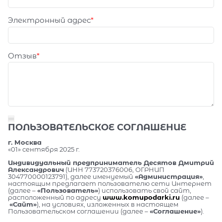
Электронный адрес
Отзыв
ПОЛЬЗОВАТЕЛЬСКОЕ СОГЛАШЕНИЕ
г. Москва
«01» сентября 2025 г.
Индивидуальный предприниматель Десятов Дмитрий
Александрович
(ИНН 773720376006, ОГРНИП
304770000123791), далее именуемый
«Администрация»
,
настоящим предлагает пользователю сети Интернет
(далее –
«Пользователь»
) использовать свой сайт,
расположенный по адресу
www.komupodarki.ru
(далее –
«Сайт»
), на условиях, изложенных в настоящем
Пользовательском соглашении (далее –
«Соглашение»
).