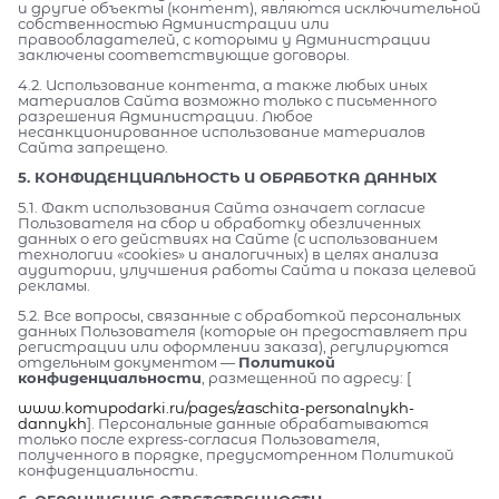
и другие объекты (контент), являются исключительной
собственностью Администрации или
правообладателей, с которыми у Администрации
заключены соответствующие договоры.
4.2. Использование контента, а также любых иных
материалов Сайта возможно только с письменного
разрешения Администрации. Любое
несанкционированное использование материалов
Сайта запрещено.
5. КОНФИДЕНЦИАЛЬНОСТЬ И ОБРАБОТКА ДАННЫХ
5.1. Факт использования Сайта означает согласие
Пользователя на сбор и обработку обезличенных
данных о его действиях на Сайте (с использованием
технологии «cookies» и аналогичных) в целях анализа
аудитории, улучшения работы Сайта и показа целевой
рекламы.
5.2. Все вопросы, связанные с обработкой персональных
данных Пользователя (которые он предоставляет при
регистрации или оформлении заказа), регулируются
отдельным документом —
Политикой
конфиденциальности
, размещенной по адресу: [
www.komupodarki.ru/pages/zaschita-personalnykh-
dannykh
]. Персональные данные обрабатываются
только после express-согласия Пользователя,
полученного в порядке, предусмотренном Политикой
конфиденциальности.