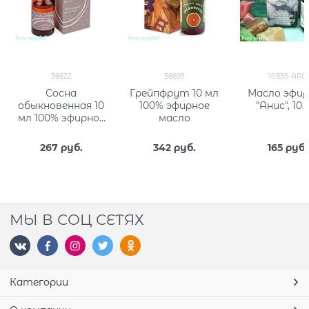
36622
36695
10835-ARO
Сосна
Грейпфрут 10 мл
Масло эфир
обыкновенная 10
100% эфирное
"Анис", 10
мл 100% эфирное
масло
масло
267
 руб.
342
 руб.
165
 руб.
МЫ В СОЦ СЕТЯХ
Категории