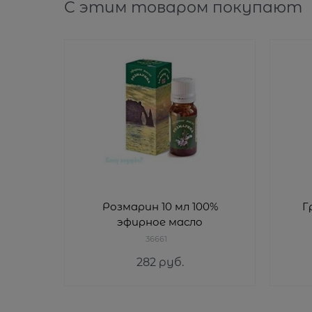
С этим товаром покупают
Розмарин 10 мл 100%
Г
эфирное масло
36661
282
 руб.