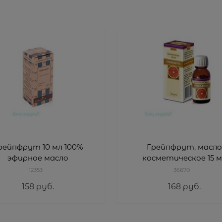
рейпфрут 10 мл 100%
Грейпфрут, масло
эфирное масло
косметическое 15 м
12353
36670
158
 руб.
168
 руб.