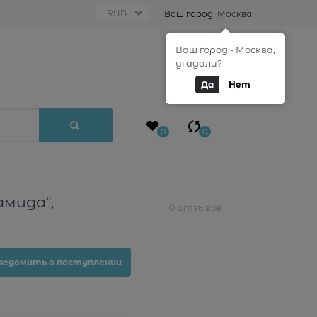
Ваш город:
Москва
Ваш город - Москва,
0
угадали?
Да
Нет
0
0
мида",
0 отзывов
ведомить о поступлении