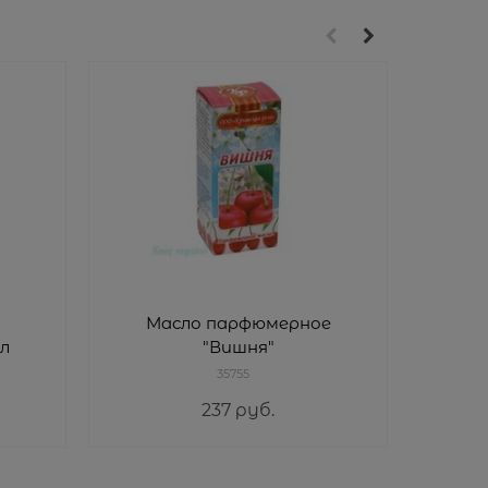
Масло парфюмерное
Ила
л
"Вишня"
35755
237
 руб.