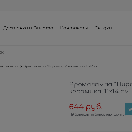
Доставка и Оплата
Контакты
Скидки
омалампы
Аромалампа "Пирамида", керамика, 11х14 см
Аромалампа "Пира
керамика, 11х14 см
644
 руб.
У
+19 бонусов на бонусную карту