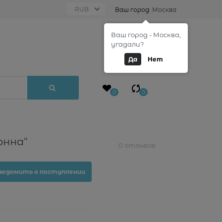
Ваш город:
Москва
Ваш город - Москва,
0
угадали?
Да
Нет
0
0
онна"
0 отзывов
ведомить о поступлении