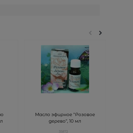
ло
Масло эфирное "Розовое
Мо
л
дерево", 10 мл
ко
35872