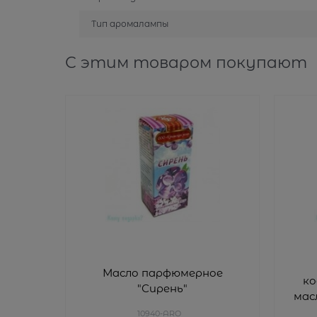
Тип аромалампы
С этим товаром покупают
Масло парфюмерное
ко
"Сирень"
мас
10940-ARO