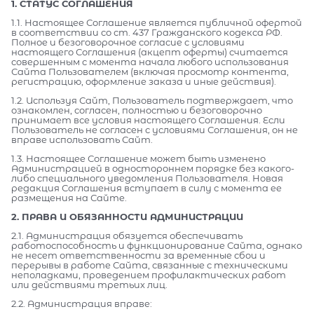
1. СТАТУС СОГЛАШЕНИЯ
1.1. Настоящее Соглашение является публичной офертой
в соответствии со ст. 437 Гражданского кодекса РФ.
Полное и безоговорочное согласие с условиями
настоящего Соглашения (акцепт оферты) считается
совершенным с момента начала любого использования
Сайта Пользователем (включая просмотр контента,
регистрацию, оформление заказа и иные действия).
1.2. Используя Сайт, Пользователь подтверждает, что
ознакомлен, согласен, полностью и безоговорочно
принимает все условия настоящего Соглашения. Если
Пользователь не согласен с условиями Соглашения, он не
вправе использовать Сайт.
1.3. Настоящее Соглашение может быть изменено
Администрацией в одностороннем порядке без какого-
либо специального уведомления Пользователя. Новая
редакция Соглашения вступает в силу с момента ее
размещения на Сайте.
2. ПРАВА И ОБЯЗАННОСТИ АДМИНИСТРАЦИИ
2.1. Администрация обязуется обеспечивать
работоспособность и функционирование Сайта, однако
не несет ответственности за временные сбои и
перерывы в работе Сайта, связанные с техническими
неполадками, проведением профилактических работ
или действиями третьих лиц.
2.2. Администрация вправе: