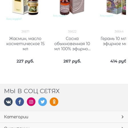
36671
36622
36644
Жасмин, масло
Сосна
Герань 10 мл
косметическое 15
обыкновенная 10
эфирное ма
мл
мл 100% эфирное
масло
227
 руб.
267
 руб.
414
 руб.
МЫ В СОЦ СЕТЯХ
Категории