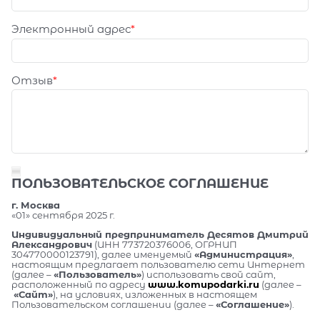
Электронный адрес
Отзыв
ПОЛЬЗОВАТЕЛЬСКОЕ СОГЛАШЕНИЕ
г. Москва
«01» сентября 2025 г.
Индивидуальный предприниматель Десятов Дмитрий
Александрович
(ИНН 773720376006, ОГРНИП
304770000123791), далее именуемый
«Администрация»
,
настоящим предлагает пользователю сети Интернет
(далее –
«Пользователь»
) использовать свой сайт,
расположенный по адресу
www.komupodarki.ru
(далее –
«Сайт»
), на условиях, изложенных в настоящем
Пользовательском соглашении (далее –
«Соглашение»
).