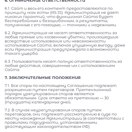
6. ОГРАНИЧЕНИЕ ОТВЕТСТВЕННОСТИ
6.1. Сайт и весь его контент предоставляются по
принципу «как есть» (AS IS). Администрация не дает
никаких гарантий, что функционал Сайта будет
бесперебойным и безошибочным, а результаты,
полученные с его помощью, — точными и надежными.
6.2. Администрация не несет ответственности за
любые прямые или косвенные убытки, произошедшие
вследствие использования или невозможности
использования Сайта, включая упущенную выгоду, даже
если Администрация предупреждала о возможности
такого ущерба.
6.3. Пользователь несет полную ответственность за
любые действия, совершенные им с использованием
Сайта.
7. ЗАКЛЮЧИТЕЛЬНЫЕ ПОЛОЖЕНИЯ
7.1. Все споры по настоящему Соглашению подлежат
разрешению путем переговоров. Претензионный
порядок урегулирования споров является
обязательным. Срок ответа на претензию — 30
(тридцать) календарных дней.
7.2. В случае неурегулирования споров путем
переговоров, они подлежат рассмотрению в суде по
месту нахождения Администрации (в соответствии с
правилами подсудности, установленными
действующим законодательством РФ).