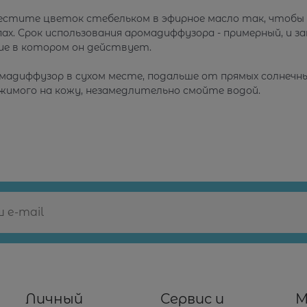
естите цветок стебельком в эфирное масло так, чтобы
х. Срок использования аромадиффузора - примерный, и з
ие в котором он действует.
адиффузор в сухом месте, подальше от прямых солнечны
жимого на кожу, незамедлительно смойте водой.
Личный
Сервис и
М