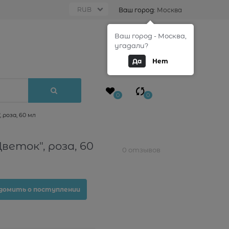
Ваш город:
Москва
Ваш город - Москва,
0
угадали?
Да
Нет
0
0
роза, 60 мл
еток", роза, 60
0 отзывов
домить о поступлении