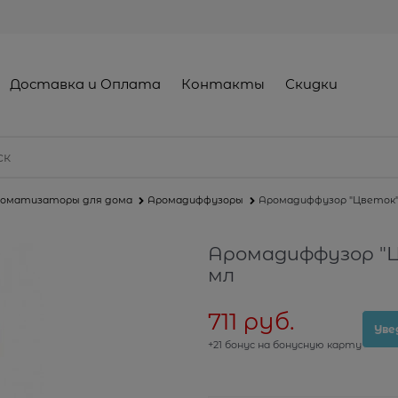
Доставка и Оплата
Контакты
Скидки
оматизаторы для дома
Аромадиффузоры
Аромадиффузор "Цветок", 
Аромадиффузор "Цв
мл
711
 руб.
Уве
+21 бонус на бонусную карту