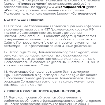
настоящим предлагает пользователю сети Интернет
(далее –
«Пользователь»
) использовать свой сайт,
расположенный по адресу
www.komupodarki.ru
(далее –
«Сайт»
), на условиях, изложенных в настоящем
Пользовательском соглашении (далее –
«Соглашение»
).
1. СТАТУС СОГЛАШЕНИЯ
1.1. Настоящее Соглашение является публичной офертой
в соответствии со ст. 437 Гражданского кодекса РФ.
Полное и безоговорочное согласие с условиями
настоящего Соглашения (акцепт оферты) считается
совершенным с момента начала любого использования
Сайта Пользователем (включая просмотр контента,
регистрацию, оформление заказа и иные действия).
1.2. Используя Сайт, Пользователь подтверждает, что
ознакомлен, согласен, полностью и безоговорочно
принимает все условия настоящего Соглашения. Если
Пользователь не согласен с условиями Соглашения, он не
вправе использовать Сайт.
1.3. Настоящее Соглашение может быть изменено
Администрацией в одностороннем порядке без какого-
либо специального уведомления Пользователя. Новая
редакция Соглашения вступает в силу с момента ее
размещения на Сайте.
2. ПРАВА И ОБЯЗАННОСТИ АДМИНИСТРАЦИИ
2.1. Администрация обязуется обеспечивать
работоспособность и функционирование Сайта, однако
не несет ответственности за временные сбои и