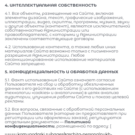
4. ИНТЕЛЛЕКТУАЛЬНАЯ СОБСТВЕННОСТЬ
4.1. Все объекты, размещенные на Сайте, включая
элементы дизайна, текст, графические изображения,
иллюстрации, видео, скрипты, программы, музыка, звуки
и другие объекты (контент), являются исключительной
собственностью Администрации или
правообладателей, с которыми у Администрации
заключены соответствующие договоры.
4.2. Использование контента, а также любых иных
материалов Сайта возможно только с письменного
разрешения Администрации. Любое
несанкционированное использование материалов
Сайта запрещено.
5. КОНФИДЕНЦИАЛЬНОСТЬ И ОБРАБОТКА ДАННЫХ
5.1. Факт использования Сайта означает согласие
Пользователя на сбор и обработку обезличенных
данных о его действиях на Сайте (с использованием
технологии «cookies» и аналогичных) в целях анализа
аудитории, улучшения работы Сайта и показа целевой
рекламы.
5.2. Все вопросы, связанные с обработкой персональных
данных Пользователя (которые он предоставляет при
регистрации или оформлении заказа), регулируются
отдельным документом —
Политикой
конфиденциальности
, размещенной по адресу: [
www.komupodarki.ru/pages/zaschita-personalnykh-