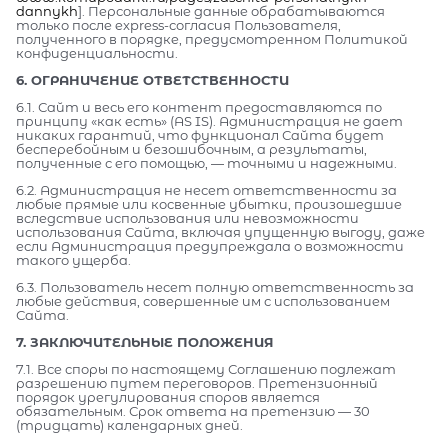
dannykh
]. Персональные данные обрабатываются
только после express-согласия Пользователя,
полученного в порядке, предусмотренном Политикой
конфиденциальности.
6. ОГРАНИЧЕНИЕ ОТВЕТСТВЕННОСТИ
6.1. Сайт и весь его контент предоставляются по
принципу «как есть» (AS IS). Администрация не дает
никаких гарантий, что функционал Сайта будет
бесперебойным и безошибочным, а результаты,
полученные с его помощью, — точными и надежными.
6.2. Администрация не несет ответственности за
любые прямые или косвенные убытки, произошедшие
вследствие использования или невозможности
использования Сайта, включая упущенную выгоду, даже
если Администрация предупреждала о возможности
такого ущерба.
6.3. Пользователь несет полную ответственность за
любые действия, совершенные им с использованием
Сайта.
7. ЗАКЛЮЧИТЕЛЬНЫЕ ПОЛОЖЕНИЯ
7.1. Все споры по настоящему Соглашению подлежат
разрешению путем переговоров. Претензионный
порядок урегулирования споров является
обязательным. Срок ответа на претензию — 30
(тридцать) календарных дней.