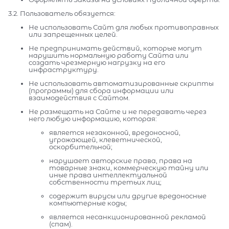
3.2. Пользователь обязуется:
Не использовать Сайт для любых противоправных
или запрещенных целей.
Не предпринимать действий, которые могут
нарушить нормальную работу Сайта или
создать чрезмерную нагрузку на его
инфраструктуру.
Не использовать автоматизированные скрипты
(программы) для сбора информации или
взаимодействия с Сайтом.
Не размещать на Сайте и не передавать через
него любую информацию, которая:
является незаконной, вредоносной,
угрожающей, клеветнической,
оскорбительной;
нарушает авторские права, права на
товарные знаки, коммерческую тайну или
иные права интеллектуальной
собственности третьих лиц;
содержит вирусы или другие вредоносные
компьютерные коды;
является несанкционированной рекламой
(спам).