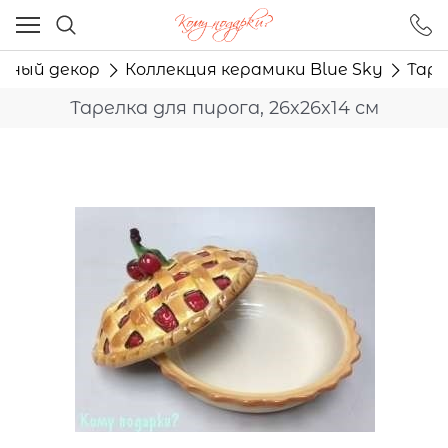
Ваш город - Москва,
угадали?
рный декор
Коллекция керамики Blue Sky
Таре
ДА
НЕТ
Тарелка для пирога, 26x26x14 см